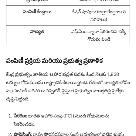
పంపిణీ కేంద్రాలు
రేషన్ షాపులు (జిల్లా కేంద్రాలు &
నగరాలు)
నాణ్యత
ఎఫ్.సి.ఐ ద్వారా సేకరించిన చక్కీ
గోధుమ పిండి
పంపిణీ ప్రక్రియ మరియు ప్రభుత్వ ప్రణాళిక
కేంద్ర ప్రభుత్వం జాతీయ ఆహార భద్రత పథకం కింద నెలకు 1,838
టన్నుల గోధుమలను రాష్ట్రానికి కేటాయిస్తోంది. గతంలో నాణ్యత లోపం
వల్ల పంపిణీ ఆగిపోయినప్పటికీ, ప్రస్తుత ప్రభుత్వం నాణ్యతపై ప్రత్యేక
దృష్టి పెట్టింది.
సేకరణ:
భారత ఆహార సంస్థ (FCI) నుండి గోధుమలను
సేకరించడం.
ప్రాసెసింగ్:
రాష్ట్ర పౌరసరఫరాల సంస్థ ఆధ్వర్యంలో వీటిని శుభ్రం