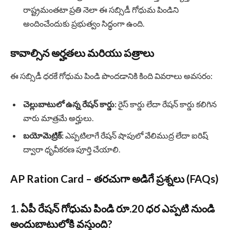
రాష్ట్రమంతటా ప్రతి నెలా ఈ సబ్సిడీ గోధుమ పిండిని
అందించేందుకు ప్రభుత్వం సిద్ధంగా ఉంది.
కావాల్సిన అర్హతలు మరియు పత్రాలు
ఈ సబ్సిడీ ధరకే గోధుమ పిండి పొందడానికి కింది వివరాలు అవసరం:
చెల్లుబాటులో ఉన్న రేషన్ కార్డు:
రైస్ కార్డు లేదా రేషన్ కార్డు కలిగిన
వారు మాత్రమే అర్హులు.
బయోమెట్రిక్:
ఎప్పటిలాగే రేషన్ షాపులో వేలిముద్ర లేదా ఐరిష్
ద్వారా ధృవీకరణ పూర్తి చేయాలి.
AP Ration Card – తరచుగా అడిగే ప్రశ్నలు (FAQs)
1. ఏపీ రేషన్ గోధుమ పిండి రూ.20 ధర ఎప్పటి నుండి
అందుబాటులోకి వస్తుంది?