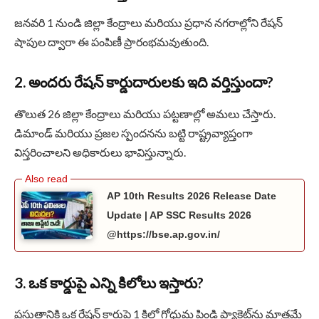
జనవరి 1 నుండి జిల్లా కేంద్రాలు మరియు ప్రధాన నగరాల్లోని రేషన్
షాపుల ద్వారా ఈ పంపిణీ ప్రారంభమవుతుంది.
2. అందరు రేషన్ కార్డుదారులకు ఇది వర్తిస్తుందా?
తొలుత 26 జిల్లా కేంద్రాలు మరియు పట్టణాల్లో అమలు చేస్తారు.
డిమాండ్ మరియు ప్రజల స్పందనను బట్టి రాష్ట్రవ్యాప్తంగా
విస్తరించాలని అధికారులు భావిస్తున్నారు.
AP 10th Results 2026 Release Date
Update | AP SSC Results 2026
@https://bse.ap.gov.in/
3. ఒక కార్డుపై ఎన్ని కిలోలు ఇస్తారు?
ప్రస్తుతానికి ఒక రేషన్ కార్డుపై 1 కిలో గోధుమ పిండి ప్యాకెట్‌ను మాత్రమే