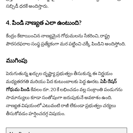
సబ్సిడీ ధరకే అందిస్తారు.
4. పిండి నాణ్యత ఎలా ఉంటుంది?
కేంద్రం కేటాయించిన నాణ్యమైన గోధుమలను సేకరించి, రాష్ట్ర
పౌరసరఫరాల సంస్థ ప్రత్యేకంగా మర పట్టించి చక్కీ పిండిని అందిస్తోంది.
ముగింపు
పెరుగుతున్న ఖర్చుల దృష్ట్యా ప్రభుత్వం తీసుకున్న ఈ నిర్ణయం
మధ్యతరగతి మరియు పేద కుటుంబాలకు పెద్ద ఊరట.
ఏపీ రేషన్
గోధుమ పిండి
కేవలం రూ. 20 కే లభించడం వల్ల సంక్రాంతి పండుగను
సామాన్యులు కూడా సంతోషంగా జరుపుకునే అవకాశం ఉంది.
నాణ్యత విషయంలో ఎటువంటి రాజీ లేకుండా ప్రభుత్వం చర్యలు
తీసుకోవడం హర్షించదగ్గ విషయం.