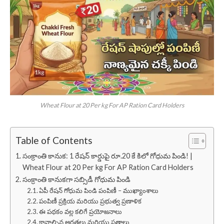
Wheat Flour at 20 Per kg For AP Ration Card Holders
Table of Contents
సంక్రాంతి కానుక: 1 రేషన్ కార్డుపై రూ.20 కే కిలో గోధుమ పిండి! |
Wheat Flour at 20 Per kg For AP Ration Card Holders
సంక్రాంతి కానుకగా సబ్సిడీ గోధుమ పిండి
ఏపీ రేషన్ గోధుమ పిండి పంపిణీ – ముఖ్యాంశాలు
పంపిణీ ప్రక్రియ మరియు ప్రభుత్వ ప్రణాళిక
ఈ పథకం వల్ల కలిగే ప్రయోజనాలు
కావాల్సిన అర్హతలు మరియు పత్రాలు