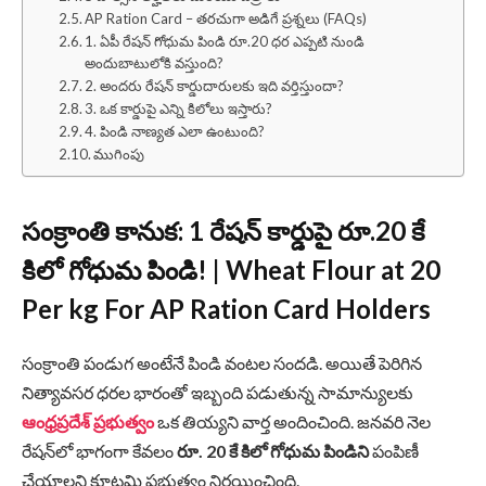
AP Ration Card – తరచుగా అడిగే ప్రశ్నలు (FAQs)
1. ఏపీ రేషన్ గోధుమ పిండి రూ.20 ధర ఎప్పటి నుండి
అందుబాటులోకి వస్తుంది?
2. అందరు రేషన్ కార్డుదారులకు ఇది వర్తిస్తుందా?
3. ఒక కార్డుపై ఎన్ని కిలోలు ఇస్తారు?
4. పిండి నాణ్యత ఎలా ఉంటుంది?
ముగింపు
సంక్రాంతి కానుక: 1 రేషన్ కార్డుపై రూ.20 కే
కిలో గోధుమ పిండి! | Wheat Flour at 20
Per kg For AP Ration Card Holders
సంక్రాంతి పండుగ అంటేనే పిండి వంటల సందడి. అయితే పెరిగిన
నిత్యావసర ధరల భారంతో ఇబ్బంది పడుతున్న సామాన్యులకు
ఆంధ్రప్రదేశ్ ప్రభుత్వం
ఒక తియ్యని వార్త అందించింది. జనవరి నెల
రేషన్‌లో భాగంగా కేవలం
రూ. 20 కే కిలో గోధుమ పిండిని
పంపిణీ
చేయాలని కూటమి ప్రభుత్వం నిర్ణయించింది.