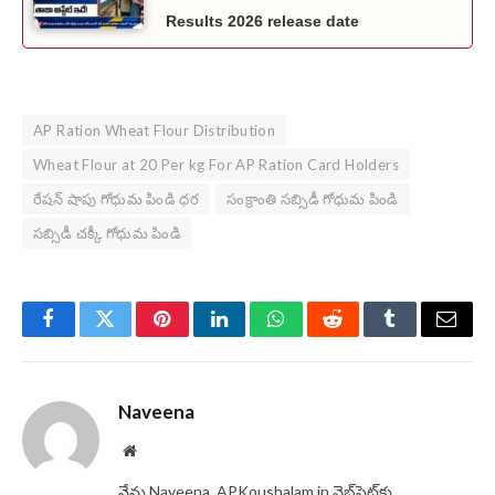
Results 2026 release date
AP Ration Wheat Flour Distribution
Wheat Flour at 20 Per kg For AP Ration Card Holders
రేషన్ షాపు గోధుమ పిండి ధర
సంక్రాంతి సబ్సిడీ గోధుమ పిండి
సబ్సిడీ చక్కీ గోధుమ పిండి
Facebook
Twitter
Pinterest
LinkedIn
WhatsApp
Reddit
Tumblr
Email
Naveena
Website
నేను Naveena, APKoushalam.in వెబ్‌సైట్‌కు