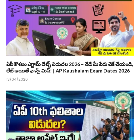
ఏపీ కౌశలం ఎగ్జామ్ డేట్స్ విడుదల 2026 – నేడే మీ పేరు చెక్ చేయండి,
లేట్ అయితే ఛాన్స్ మిస్! | AP Kaushalam Exam Dates 2026
13/04/2026