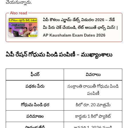
చేయనున్నారు.
ఏపీ కౌశలం ఎగ్జామ్ డేట్స్ విడుదల 2026 – నేడే
మీ పేరు చెక్ చేయండి, లేట్ అయితే ఛాన్స్ మిస్! |
AP Kaushalam Exam Dates 2026
ఏపీ రేషన్ గోధుమ పిండి పంపిణీ – ముఖ్యాంశాలు
ఫీచర్
వివరాలు
పథకం పేరు
సంక్రాంతి రాయితీ గోధుమ పిండి
పంపిణీ
గోధుమ పిండి ధర
కిలో రూ. 20 మాత్రమే
పరిమాణం
కార్డుకు 1 కిలో ప్యాకెట్
ప్రారంభ తేదీ
జనవరి 1, 2026 నుండి