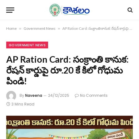
Home
»
Government News
»
AP Ration Card: సంక్రాంతి కానుక: రేషన్ కార్డుపై రూ.20 కే కిలో గోధుమ పిండి!
GOVERNMENT NEWS
AP Ration Card: సంక్రాంతి కానుక:
రేషన్ కార్డుపై రూ.20 కే కిలో గోధుమ
పిండి!
By
Naveena
24/12/2025
No Comments
3 Mins Read