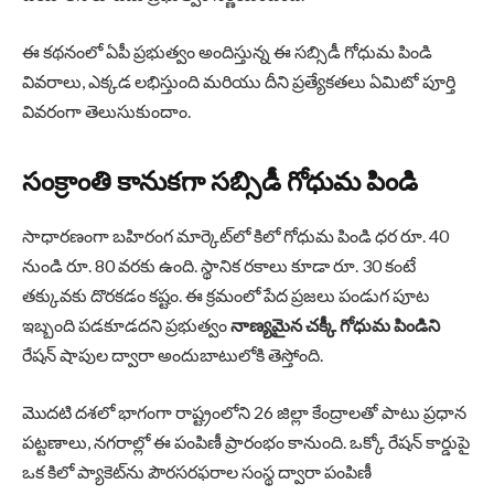
ఈ కథనంలో ఏపీ ప్రభుత్వం అందిస్తున్న ఈ సబ్సిడీ గోధుమ పిండి
వివరాలు, ఎక్కడ లభిస్తుంది మరియు దీని ప్రత్యేకతలు ఏమిటో పూర్తి
వివరంగా తెలుసుకుందాం.
సంక్రాంతి కానుకగా సబ్సిడీ గోధుమ పిండి
సాధారణంగా బహిరంగ మార్కెట్‌లో కిలో గోధుమ పిండి ధర రూ. 40
నుండి రూ. 80 వరకు ఉంది. స్థానిక రకాలు కూడా రూ. 30 కంటే
తక్కువకు దొరకడం కష్టం. ఈ క్రమంలో పేద ప్రజలు పండుగ పూట
ఇబ్బంది పడకూడదని ప్రభుత్వం
నాణ్యమైన చక్కీ గోధుమ పిండిని
రేషన్ షాపుల ద్వారా అందుబాటులోకి తెస్తోంది.
మొదటి దశలో భాగంగా రాష్ట్రంలోని 26 జిల్లా కేంద్రాలతో పాటు ప్రధాన
పట్టణాలు, నగరాల్లో ఈ పంపిణీ ప్రారంభం కానుంది. ఒక్కో రేషన్ కార్డుపై
ఒక కిలో ప్యాకెట్‌ను పౌరసరఫరాల సంస్థ ద్వారా పంపిణీ