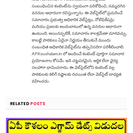
సంబంధించిన కంటెంట్‌ను స్వయంగా పరిశోధించి, నమ్మదగిన
వనరుల ఆధారంగా రచిస్తున్నాను. ఈ వెబ్‌సైట్‌లో ప్రచురించే
సమాచారం ప్రభుత్వ అధికారిక వెబ్‌సైట్లు, నోటిఫికేషన్లు
మరియు ప్రజలకు అందుబాటులో ఉన్న వనరుల ఆధారంగా
ఉంటుంది. అయినప్పటికీ, సమాచారం కాలక్రమేణా మారవచ్చు.
కాబట్టి పాఠకులు ఏదైనా నిర్ణయం తీసుకునే ముందు
సంబంధిత అధికారిక వెబ్‌సైట్‌ను తప్పనిసరిగా పరిశీలించాలి.
APKoushalam.in లో అందించే కంటెంట్ పూర్తిగా సమాచార
ప్రయోజనాల కోసమే. ఇది చట్టపరమైన, ఆర్థిక లేదా వైద్య
సలహాగా భావించరాదు. ఈ వెబ్‌సైట్‌లోని కంటెంట్ వల్ల
పాఠకులకు కలిగే నష్టాలకు రచయిత లేదా వెబ్‌సైట్ బాధ్యత
వహించదు.
RELATED
POSTS