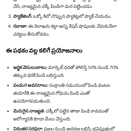
చేసి, నాణ్యమైన చక్కీ పిండిగా మర పట్టించడం.
ప్యాకేజింగ్:
ఒక్కో కిలో చొప్పున ప్యాకెట్లలో ప్యాక్ చేయడం.
రవాణా:
ఈ నెలాఖరు కల్లా అన్ని రేషన్ షాపులకు చేరుకునేలా
చర్యలు తీసుకోవడం.
ఈ పథకం వల్ల కలిగే ప్రయోజనాలు
ఆర్థిక వెసులుబాటు:
మార్కెట్ ధరతో పోలిస్తే 50% నుండి 70%
తక్కువ ధరకే పిండి లభిస్తుంది.
పండుగ అవసరాలు:
సంక్రాంతి సమయంలో పిండి వంటల
తయారీకి ఈ నాణ్యమైన గోధుమ పిండి ఎంతో
ఉపయోగపడుతుంది.
మెరుగైన నాణ్యత:
చక్కీలో పట్టిన తాజా పిండి కావడంతో
ఆరోగ్యానికి కూడా మేలు చేస్తుంది.
నిరంతర సరఫరా:
ప్రజల నుండి ఆదరణ లభిస్తే, భవిష్యత్తులో