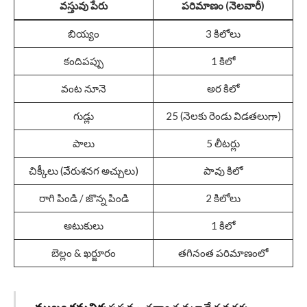
వస్తువు పేరు
పరిమాణం (నెలవారీ)
బియ్యం
3 కిలోలు
కందిపప్పు
1 కిలో
వంట నూనె
అర కిలో
గుడ్లు
25 (నెలకు రెండు విడతలుగా)
పాలు
5 లీటర్లు
చిక్కీలు (వేరుశనగ అచ్చులు)
పావు కిలో
రాగి పిండి / జొన్న పిండి
2 కిలోలు
అటుకులు
1 కిలో
బెల్లం & ఖర్జూరం
తగినంత పరిమాణంలో