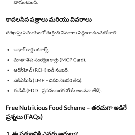
బాగుంటుంది.
కావలసిన పత్రాలు మరియు వివరాలు
దరఖాస్తు సమయంలో ఈ క్రింది వివరాలు సిద్ధంగా ఉంచుకోవాలి:
ఆధార్ కార్డు జిరాక్స్.
మాతా శిశు సంరక్షణ కార్డు (MCP Card).
ఆర్‌సీహెచ్ (RCH) ఐడీ నంబర్.
ఎల్‌ఎమ్‌పీ (LMP – చివరి నెలసరి తేదీ).
ఈడీడీ (EDD – ప్రసవం జరగబోయే అంచనా తేదీ).
Free Nutritious Food Scheme –
తరచుగా అడిగే
ప్రశ్నలు (FAQs)
1. ఈ పథకానికి ఎవరు అర్హులు?