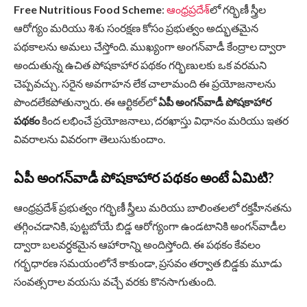
Free Nutritious Food Scheme
:
ఆంధ్రప్రదేశ్‌
లో గర్భిణీ స్త్రీల
ఆరోగ్యం మరియు శిశు సంరక్షణ కోసం ప్రభుత్వం అద్భుతమైన
పథకాలను అమలు చేస్తోంది. ముఖ్యంగా అంగన్‌వాడీ కేంద్రాల ద్వారా
అందుతున్న ఉచిత పోషకాహార పథకం గర్భిణులకు ఒక వరమని
చెప్పవచ్చు. సరైన అవగాహన లేక చాలామంది ఈ ప్రయోజనాలను
పొందలేకపోతున్నారు. ఈ ఆర్టికల్‌లో
ఏపీ అంగన్‌వాడీ పోషకాహార
పథకం
కింద లభించే ప్రయోజనాలు, దరఖాస్తు విధానం మరియు ఇతర
వివరాలను వివరంగా తెలుసుకుందాం.
ఏపీ అంగన్‌వాడీ పోషకాహార పథకం అంటే ఏమిటి?
ఆంధ్రప్రదేశ్ ప్రభుత్వం గర్భిణీ స్త్రీలు మరియు బాలింతలలో రక్తహీనతను
తగ్గించడానికి, పుట్టబోయే బిడ్డ ఆరోగ్యంగా ఉండటానికి అంగన్‌వాడీల
ద్వారా బలవర్ధకమైన ఆహారాన్ని అందిస్తోంది. ఈ పథకం కేవలం
గర్భధారణ సమయంలోనే కాకుండా, ప్రసవం తర్వాత బిడ్డకు మూడు
సంవత్సరాల వయసు వచ్చే వరకు కొనసాగుతుంది.