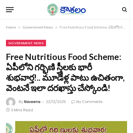
Home
»
Government News
»
Free Nutritious Food Scheme: ఏపీలోని గర్భిణి స్త్రీలకు భారీ శుభవార్త!.. మూడేళ్ల పాటు ఉచితంగా, వెంటనే ఇలా దరఖాస్తు చేస్కోండి!
GOVERNMENT NEWS
Free Nutritious Food Scheme:
ఏపీలోని గర్భిణి స్త్రీలకు భారీ
శుభవార్త!.. మూడేళ్ల పాటు ఉచితంగా,
వెంటనే ఇలా దరఖాస్తు చేస్కోండి!
By
Naveena
22/12/2025
No Comments
3 Mins Read