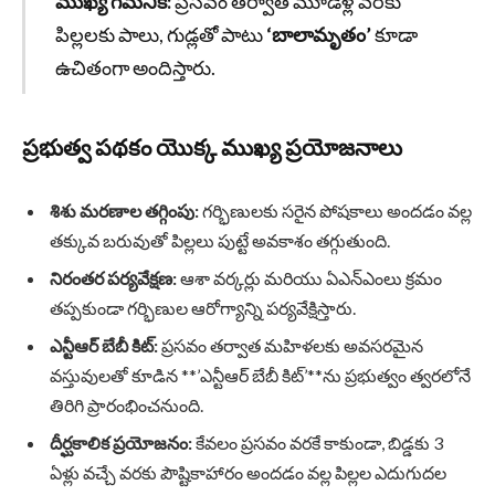
ముఖ్య గమనిక:
ప్రసవం తర్వాత మూడేళ్ల వరకు
పిల్లలకు పాలు, గుడ్లతో పాటు
‘బాలామృతం’
కూడా
ఉచితంగా అందిస్తారు.
ప్రభుత్వ పథకం యొక్క ముఖ్య ప్రయోజనాలు
శిశు మరణాల తగ్గింపు:
గర్భిణులకు సరైన పోషకాలు అందడం వల్ల
తక్కువ బరువుతో పిల్లలు పుట్టే అవకాశం తగ్గుతుంది.
నిరంతర పర్యవేక్షణ:
ఆశా వర్కర్లు మరియు ఏఎన్ఎంలు క్రమం
తప్పకుండా గర్భిణుల ఆరోగ్యాన్ని పర్యవేక్షిస్తారు.
ఎన్టీఆర్ బేబీ కిట్:
ప్రసవం తర్వాత మహిళలకు అవసరమైన
వస్తువులతో కూడిన **’ఎన్టీఆర్ బేబీ కిట్’**ను ప్రభుత్వం త్వరలోనే
తిరిగి ప్రారంభించనుంది.
దీర్ఘకాలిక ప్రయోజనం:
కేవలం ప్రసవం వరకే కాకుండా, బిడ్డకు 3
ఏళ్లు వచ్చే వరకు పౌష్టికాహారం అందడం వల్ల పిల్లల ఎదుగుదల