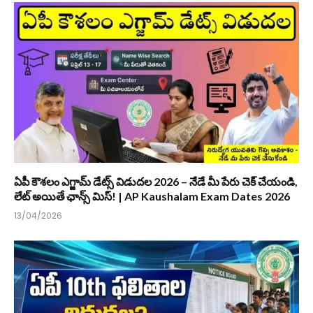
ఏపీ కౌశలం ఎగ్జామ్ డేట్స్ విడుదల 2026 – నేడే మీ పేరు చెక్ చేయండి,
లేట్ అయితే ఛాన్స్ మిస్! | AP Kaushalam Exam Dates 2026
13/04/2026