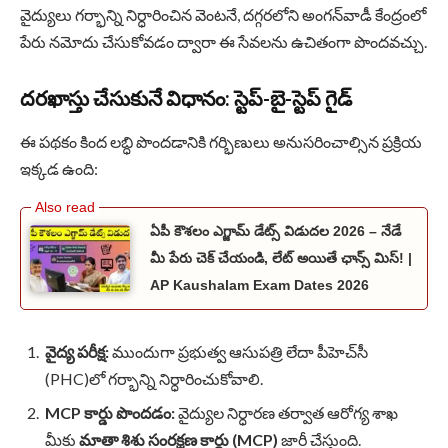
వైద్యులు గర్భాన్ని నిర్ధారించిన వెంటనే, దగ్గరలోని అంగన్‌వాడీ కేంద్రంలో
పేరు నమోదు చేసుకోవడం ద్వారా ఈ సేవలను ఉచితంగా పొందవచ్చు.
దరఖాస్తు చేసుకునే విధానం: స్టెప్-బై-స్టెప్ గైడ్
ఈ పథకం కింద లబ్ధి పొందడానికి గర్భిణులు అనుసరించాల్సిన ప్రక్రియ
ఇక్కడ ఉంది:
ఏపీ కౌశలం ఎగ్జామ్ డేట్స్ విడుదల 2026 – నేడే
మీ పేరు చెక్ చేయండి, లేట్ అయితే ఛాన్స్ మిస్! |
AP Kaushalam Exam Dates 2026
వైద్య పరీక్ష:
ముందుగా ప్రభుత్వ ఆసుపత్రి లేదా పీహెచ్‌సీ
(PHC)లో గర్భాన్ని నిర్ధారించుకోవాలి.
MCP కార్డు పొందడం:
వైద్యుల నిర్ధారణ తర్వాత ఆరోగ్య శాఖ
మీకు
మాతా శిశు సంరక్షణ కార్డు (MCP)
జారీ చేస్తుంది.