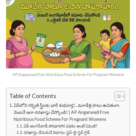
AP Anganwadi Free Nutritious Food Scheme For Pregnant Womens
Table of Contents
ఏపీలోని గర్భిణి స్త్రీలకు భారీ శుభవార్త!.. మూడేళ్ల పాటు ఉచితంగా,
వెంటనే ఇలా దరఖాస్తు చేస్కోండి! | AP Anganwadi Free
Nutritious Food Scheme For Pregnant Womens
ఏపీ అంగన్‌వాడీ పోషకాహార పథకం అంటే ఏమిటి?
దరఖాస్తు చేసుకునే విధానం: స్టెప్-బై-స్టెప్ గైడ్