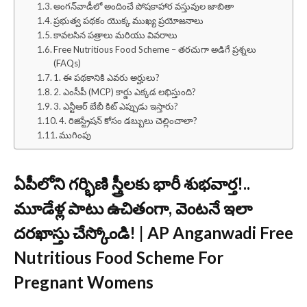
అంగన్‌వాడీలో అందించే పోషకాహార వస్తువుల జాబితా
ప్రభుత్వ పథకం యొక్క ముఖ్య ప్రయోజనాలు
కావలసిన పత్రాలు మరియు వివరాలు
Free Nutritious Food Scheme – తరచుగా అడిగే ప్రశ్నలు
(FAQs)
1. ఈ పథకానికి ఎవరు అర్హులు?
2. ఎంసీపీ (MCP) కార్డు ఎక్కడ లభిస్తుంది?
3. ఎన్టీఆర్ బేబీ కిట్ ఎప్పుడు ఇస్తారు?
4. రిజిస్ట్రేషన్ కోసం డబ్బులు చెల్లించాలా?
ముగింపు
ఏపీలోని గర్భిణి స్త్రీలకు భారీ శుభవార్త!..
మూడేళ్ల పాటు ఉచితంగా, వెంటనే ఇలా
దరఖాస్తు చేస్కోండి! | AP Anganwadi Free
Nutritious Food Scheme For
Pregnant Womens