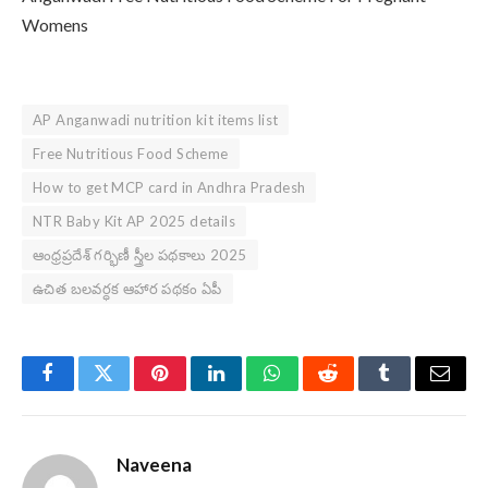
Womens
AP Anganwadi nutrition kit items list
Free Nutritious Food Scheme
How to get MCP card in Andhra Pradesh
NTR Baby Kit AP 2025 details
ఆంధ్రప్రదేశ్ గర్భిణీ స్త్రీల పథకాలు 2025
ఉచిత బలవర్ధక ఆహార పథకం ఏపీ
Facebook
Twitter
Pinterest
LinkedIn
WhatsApp
Reddit
Tumblr
Email
Naveena