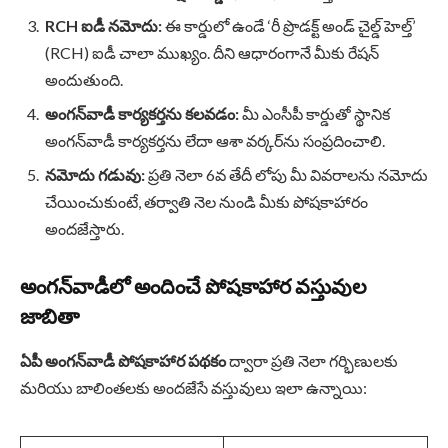
RCH ఐడీ నమోదు:
ఈ కార్డులో ఉండే ‘రీ ప్రొడక్ట్ అండ్ చైల్డ్ హెల్త్’
(RCH) ఐడీ చాలా ముఖ్యం. దీని ఆధారంగానే మీకు రేషన్
అందుతుంది.
అంగన్‌వాడీ కార్యకర్తను కలవడం:
మీ ఎంసీపీ కార్డుతో స్థానిక
అంగన్‌వాడీ కార్యకర్తను లేదా ఆశా వర్కర్‌ను సంప్రదించాలి.
నమోదు గడువు:
ప్రతి నెలా 6వ తేదీ లోపు మీ వివరాలను నమోదు
చేయించుకుంటే, తర్వాతి నెల నుండి మీకు పోషకాహారం
అందజేస్తారు.
అంగన్‌వాడీలో అందించే పోషకాహార వస్తువుల
జాబితా
ఏపీ అంగన్‌వాడీ పోషకాహార పథకం
ద్వారా ప్రతి నెలా గర్భిణులకు
మరియు బాలింతలకు అందజేసే వస్తువులు ఇలా ఉన్నాయి: