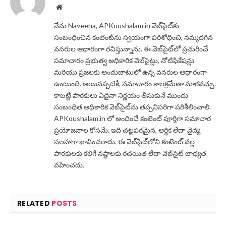
Website
నేను Naveena, APKoushalam.in వెబ్‌సైట్‌కు
సంబంధించిన కంటెంట్‌ను స్వయంగా పరిశోధించి, నమ్మదగిన
వనరుల ఆధారంగా రచిస్తున్నాను. ఈ వెబ్‌సైట్‌లో ప్రచురించే
సమాచారం ప్రభుత్వ అధికారిక వెబ్‌సైట్లు, నోటిఫికేషన్లు
మరియు ప్రజలకు అందుబాటులో ఉన్న వనరుల ఆధారంగా
ఉంటుంది. అయినప్పటికీ, సమాచారం కాలక్రమేణా మారవచ్చు.
కాబట్టి పాఠకులు ఏదైనా నిర్ణయం తీసుకునే ముందు
సంబంధిత అధికారిక వెబ్‌సైట్‌ను తప్పనిసరిగా పరిశీలించాలి.
APKoushalam.in లో అందించే కంటెంట్ పూర్తిగా సమాచార
ప్రయోజనాల కోసమే. ఇది చట్టపరమైన, ఆర్థిక లేదా వైద్య
సలహాగా భావించరాదు. ఈ వెబ్‌సైట్‌లోని కంటెంట్ వల్ల
పాఠకులకు కలిగే నష్టాలకు రచయిత లేదా వెబ్‌సైట్ బాధ్యత
వహించదు.
RELATED
POSTS