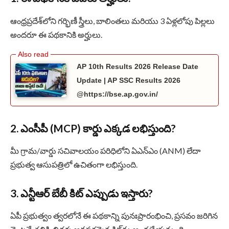
ఆంధ్రప్రదేశ్‌లోని గర్భిణీ స్త్రీలు, బాలింతలు మరియు 3 ఏళ్లలోపు పిల్లలు
అందరూ ఈ పథకానికి అర్హులు.
AP 10th Results 2026 Release Date
Update | AP SSC Results 2026
@https://bse.ap.gov.in/
2. ఎంసీపీ (MCP) కార్డు ఎక్కడ లభిస్తుంది?
మీ గ్రామ/వార్డు సచివాలయం పరిధిలోని ఏఎన్ఎం (ANM) లేదా
ప్రభుత్వ ఆసుపత్రిలో ఉచితంగా లభిస్తుంది.
3. ఎన్టీఆర్ బేబీ కిట్ ఎప్పుడు ఇస్తారు?
ఏపీ ప్రభుత్వం త్వరలోనే ఈ పథకాన్ని పునఃప్రారంభించి, ప్రసవం జరిగిన