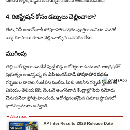
వెంటనే తల్లికి, బిడ్డకు అవసరమైన కిట్‌ను అందజేయనుంది.
4. రిజిస్ట్రేషన్ కోసం డబ్బులు చెల్లించాలా?
లేదు, ఏపీ అంగన్‌వాడీ పోషకాహార పథకం పూర్తిగా ఉచితం. ఎవరికీ
ఒక్క రూపాయి కూడా చెల్లించాల్సిన అవసరం లేదు.
ముగింపు
తల్లి ఆరోగ్యంగా ఉంటేనే పుట్టే బిడ్డ ఆరోగ్యంగా ఉంటుంది. ఆంధ్రప్రదేశ్
ప్రభుత్వం అందిస్తున్న ఈ
ఏపీ అంగన్‌వాడీ పోషకాహార పథకం
గర్భిణుల పాలిట సంజీవని వంటిది. మీకు తెలిసిన గర్భిణీ స్త్రీలకు ఈ
విషయం తెలియజేసి, వెంటనే అంగన్‌వాడీ కేంద్రాల్లో పేరు నమోదు
చేసుకునేలా ప్రోత్సహించండి. ఆరోగ్యవంతమైన సమాజ స్థాపనలో
భాగస్వాములు అవ్వండి.
AP Inter Results 2026 Release Date