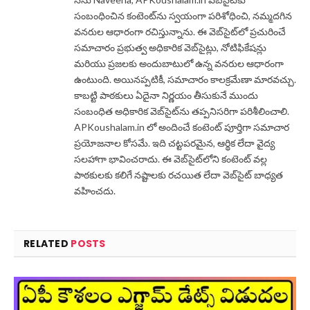
సంబంధించిన కంటెంట్‌ను స్వయంగా పరిశోధించి, నమ్మదగిన
వనరుల ఆధారంగా రచిస్తున్నాను. ఈ వెబ్‌సైట్‌లో ప్రచురించే
సమాచారం ప్రభుత్వ అధికారిక వెబ్‌సైట్లు, నోటిఫికేషన్లు
మరియు ప్రజలకు అందుబాటులో ఉన్న వనరుల ఆధారంగా
ఉంటుంది. అయినప్పటికీ, సమాచారం కాలక్రమేణా మారవచ్చు.
కాబట్టి పాఠకులు ఏదైనా నిర్ణయం తీసుకునే ముందు
సంబంధిత అధికారిక వెబ్‌సైట్‌ను తప్పనిసరిగా పరిశీలించాలి.
APKoushalam.in లో అందించే కంటెంట్ పూర్తిగా సమాచార
ప్రయోజనాల కోసమే. ఇది చట్టపరమైన, ఆర్థిక లేదా వైద్య
సలహాగా భావించరాదు. ఈ వెబ్‌సైట్‌లోని కంటెంట్ వల్ల
పాఠకులకు కలిగే నష్టాలకు రచయిత లేదా వెబ్‌సైట్ బాధ్యత
వహించదు.
RELATED
POSTS