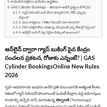
కావలసిన పత్రాలు మరియు అర్హతలు
GAS Cylinder Bookings – తరచుగా అడిగే ప్రశ్నలు (FAQs)
1. గ్యాస్ సిలిండర్ బుక్ చేసిన తర్వాత DAC కోడ్ ఎప్పుడు
వస్తుంది?
2. వలస కార్మికులు 5 కేజీల సిలిండర్ ఎలా పొందాలి?
3. PNG కనెక్షన్ కోసం దరఖాస్తు చేసుకుంటే ఎన్ని రోజుల్లో వస్తుంది?
4. ఆన్‌లైన్ బుకింగ్ వల్ల ఏదైనా డిస్కౌంట్ ఉంటుందా?
ఆన్‌లైన్‌ ద్వారా గ్యాస్ బుకింగ్ పైన కేంద్రం
సంచలన ప్రకటన, రోజుకు ఎన్నంటే? |
GAS
Cylinder Bookings
Online New Rules
2026
గృహ అవసరాలకు ఇంధనం అనేది ప్రతి కుటుంబానికి అత్యంత కీలకం.
గతంలో గ్యాస్ సిలిండర్ పొందాలంటే పంపిణీ కేంద్రాల వద్ద పడిగాపులు
కాయాల్సి వచ్చేది. కానీ, మారుతున్న
టెక్నాలజీ
(Technology)
మరియు డిజిటల్ విప్లవం కారణంగా ఇప్పుడు గ్యాస్ సిలిండర్ బుకింగ్