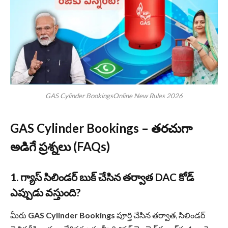
GAS Cylinder BookingsOnline New Rules 2026
GAS Cylinder Bookings – తరచుగా
అడిగే ప్రశ్నలు (FAQs)
1. గ్యాస్ సిలిండర్ బుక్ చేసిన తర్వాత DAC కోడ్
ఎప్పుడు వస్తుంది?
మీరు
GAS Cylinder Bookings
పూర్తి చేసిన తర్వాత, సిలిండర్