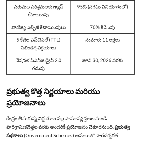
ఎరువుల పరిశ్రమలకు గ్యాస్
95% (సగటు వినియోగంలో)
కేటాయింపు
వాణిజ్య ఎల్పీజీ కేటాయింపులు
70% కి పెంపు
5 కేజీల ఎఫ్‌టిఎల్ (FTL)
సుమారు 11 లక్షలు
సిలిండర్ల విక్రయాలు
నేషనల్ పిఎన్‌జి డ్రైవ్ 2.0
జూన్ 30, 2026 వరకు
గడువు
ప్రభుత్వ కొత్త నిర్ణయాలు మరియు
ప్రయోజనాలు
కేంద్రం తీసుకున్న నిర్ణయాల వల్ల సామాన్య ప్రజల నుండి
పారిశ్రామికవేత్తల వరకు అందరికీ ప్రయోజనం చేకూరనుంది.
ప్రభుత్వ
పథకాలు
(Government Schemes) అమలులో పారదర్శకత