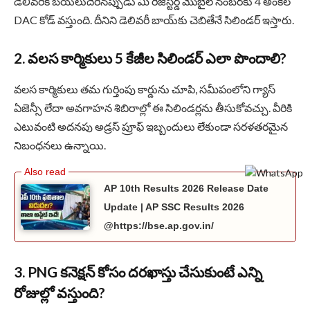
డెలివరీకి బయలుదేరినప్పుడు మీ రిజిస్టర్డ్ మొబైల్ నంబర్‌కు 4 అంకెల
DAC కోడ్ వస్తుంది. దీనిని డెలివరీ బాయ్‌కు చెబితేనే సిలిండర్ ఇస్తారు.
2. వలస కార్మికులు 5 కేజీల సిలిండర్ ఎలా పొందాలి?
వలస కార్మికులు తమ గుర్తింపు కార్డును చూపి, సమీపంలోని గ్యాస్
ఏజెన్సీ లేదా అవగాహన శిబిరాల్లో ఈ సిలిండర్లను తీసుకోవచ్చు. వీరికి
ఎటువంటి అదనపు అడ్రస్ ప్రూఫ్ ఇబ్బందులు లేకుండా సరళతరమైన
నిబంధనలు ఉన్నాయి.
AP 10th Results 2026 Release Date
Update | AP SSC Results 2026
@https://bse.ap.gov.in/
3. PNG కనెక్షన్ కోసం దరఖాస్తు చేసుకుంటే ఎన్ని
రోజుల్లో వస్తుంది?