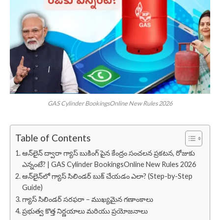
GAS Cylinder BookingsOnline New Rules 2026
Table of Contents
ఆన్‌లైన్‌ ద్వారా గ్యాస్ బుకింగ్ పైన కేంద్రం సంచలన ప్రకటన, రోజుకు
ఎన్నంటే? | GAS Cylinder BookingsOnline New Rules 2026
ఆన్‌లైన్‌లో గ్యాస్ సిలిండర్ బుక్ చేయడం ఎలా? (Step-by-Step
Guide)
గ్యాస్ సిలిండర్ సరఫరా – ముఖ్యమైన గణాంకాలు
ప్రభుత్వ కొత్త నిర్ణయాలు మరియు ప్రయోజనాలు