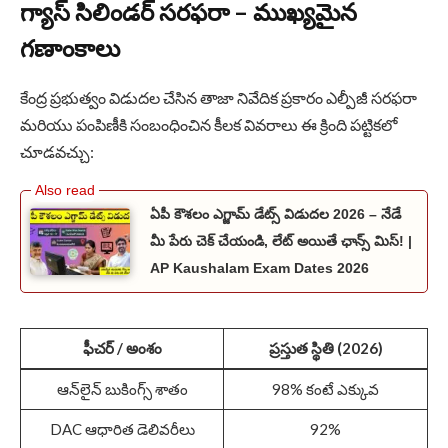
గ్యాస్ సిలిండర్ సరఫరా – ముఖ్యమైన
గణాంకాలు
కేంద్ర ప్రభుత్వం విడుదల చేసిన తాజా నివేదిక ప్రకారం ఎల్పీజీ సరఫరా
మరియు పంపిణీకి సంబంధించిన కీలక వివరాలు ఈ క్రింది పట్టికలో
చూడవచ్చు:
ఏపీ కౌశలం ఎగ్జామ్ డేట్స్ విడుదల 2026 – నేడే
మీ పేరు చెక్ చేయండి, లేట్ అయితే ఛాన్స్ మిస్! |
AP Kaushalam Exam Dates 2026
ఫీచర్ / అంశం
ప్రస్తుత స్థితి (2026)
ఆన్‌లైన్ బుకింగ్స్ శాతం
98% కంటే ఎక్కువ
DAC ఆధారిత డెలివరీలు
92%