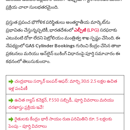
ప్రక్రియ చాలా సులభతరమైంది.
ప్రస్తుత ప్రపంచ భౌగోళిక పరిస్థితులు అంతర్జాతీయ మార్కెట్‌ను
ప్రభావితం చేస్తున్నప్పటికీ, భారతదేశంలో
ఎల్పీజీ (LPG)
సరఫరాకు
ఎటువంటి డోకా లేదని పెట్రోలియం మంత్రిత్వ శాఖ స్పష్టం చేసింది. ఈ
నేపథ్యంలో
GAS Cylinder Bookings
గురించి కేంద్రం చేసిన తాజా
ప్రకటనలు మరియు ఆన్‌లైన్ బుకింగ్ విధానంపై పూర్తి సమాచారం ఈ
కథనంలో తెలుసుకుందాం.
చంద్రబాబు సర్కార్ బంపర్ ఆఫర్: మార్చి 30న 2.5 లక్షల ఉచిత
ఇళ్ల పంపిణీ
ఉచిత గ్యాస్ కనెక్షన్, ₹550 సబ్సిడీ.. పూర్తి వివరాలు మరియు
దరఖాస్తు ప్రక్రియ ఇవే!
రైతులకు కేంద్రం భారీ సాయం రుణ పరిమితిని రూ. 5 లక్షలకు
పెంపు – పూర్తి వివరాలు