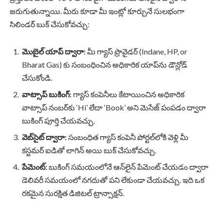
జరుగుతున్నాయి. మీరు కూడా మీ ఇంట్లో కూర్చునే సులభంగా
సిలిండర్ బుక్ చేసుకోవచ్చు:
మొబైల్ యాప్ ద్వారా:
మీ గ్యాస్ ప్రొవైడర్ (Indane, HP, or
Bharat Gas) కు సంబంధించిన అధికారిక యాప్‌ను డౌన్లోడ్
చేసుకోండి.
వాట్సాప్ బుకింగ్:
గ్యాస్ కంపెనీలు కేటాయించిన అధికారిక
వాట్సాప్ నంబర్‌కు ‘Hi’ లేదా ‘Book’ అని మెసేజ్ పంపడం ద్వారా
బుకింగ్ పూర్తి చేయవచ్చు.
వెబ్‌సైట్ ద్వారా:
సంబంధిత గ్యాస్ కంపెనీ పోర్టల్‌లోకి వెళ్లి మీ
కస్టమర్ ఐడితో లాగిన్ అయి బుక్ చేసుకోవచ్చు.
పేమెంట్:
బుకింగ్ సమయంలోనే ఆన్‌లైన్ పేమెంట్ చేయడం ద్వారా
డెలివరీ సమయంలో నగదుతో పని లేకుండా చేయవచ్చు. ఇది ఒక
రకమైన సురక్షిత డిజిటల్ ట్రాన్సాక్షన్.