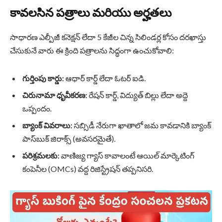
కావలసిన పత్రాలు మరియు అర్హతలు
సాధారణ ఎల్పీజీ కనెక్షన్ లేదా 5 కేజీల చిన్న సిలిండర్ల కోసం దరఖాస్తు
చేసుకునే వారు ఈ క్రింది పత్రాలను సిద్ధంగా ఉంచుకోవాలి:
గుర్తింపు కార్డు:
ఆధార్ కార్డ్ లేదా ఓటర్ ఐడి.
చిరునామా ధృవీకరణ:
రేషన్ కార్డ్, విద్యుత్ బిల్లు లేదా అద్దె
ఒప్పందం.
బ్యాంక్ వివరాలు:
సబ్సిడీ నేరుగా ఖాతాలో జమ కావడానికి బ్యాంక్
పాస్‌బుక్ జిరాక్స్ (అవసరమైతే).
పరిశ్రమలకు:
వాణిజ్య గ్యాస్ కావాలంటే ఆయిల్ మార్కెటింగ్
కంపెనీల (OMCs) వద్ద రిజిస్ట్రేషన్ తప్పనిసరి.