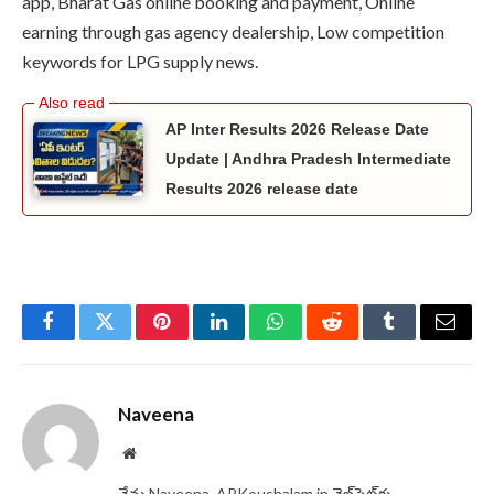
app, Bharat Gas online booking and payment, Online
earning through gas agency dealership, Low competition
keywords for LPG supply news.
AP Inter Results 2026 Release Date
Update | Andhra Pradesh Intermediate
Results 2026 release date
Facebook
Twitter
Pinterest
LinkedIn
WhatsApp
Reddit
Tumblr
Email
Naveena
Website
నేను Naveena, APKoushalam.in వెబ్‌సైట్‌కు