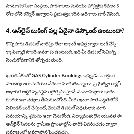
సామాజిక సేవా సంస్థలు, పాఠశాలలు మరియు హాస్టళ్లకు కేవలం 5
రోజుల్లోనే కనెక్షన్ ఇవ్వాలని ప్రభుత్వం కఠిన ఆదేశాలు జారీ చేసింది.
4. ఆన్‌లైన్ బుకింగ్ వల్ల ఏదైనా డిస్కౌంట్ ఉంటుందా?
కొన్నిసార్లు డిజిటల్ వాలెట్లు లేదా బ్యాంక్ ఆఫర్ల ద్వారా బుక్ చేస్తే
క్యాష్‌బ్యాక్ పొందే అవకాశం ఉంటుంది. ఇది మీ డిజిటల్ సేవింగ్స్
పెంచుకోవడానికి తోడ్పడుతుంది.
భారతదేశంలో
GAS Cylinder Bookings
ఇప్పుడు అత్యంత
పారదర్శకంగా మరియు వేగంగా మారుతున్నాయి. ప్రభుత్వం గ్యాస్
ఆధారిత ఆర్థిక వ్యవస్థను ప్రోత్సహిస్తూనే, సామాన్యులకు భారం
కలగకుండా చర్యలు తీసుకుంటోంది. మీరు ఇంకా పాత పద్ధతిలోనే
సిలిండర్ బుక్ చేస్తుంటే, వెంటనే డిజిటల్ పద్ధతులకు మారి
సమయాన్ని, శ్రమను ఆదా చేసుకోండి. విద్యావంతులైన యువత ఈ
ఆన్‌లైన్ సేవలను గ్రామీణ ప్రాంతాల్లోని వారికి వివరించడం ద్వారా
సమాజంలో అవగాహన పెంచవచ్చు.