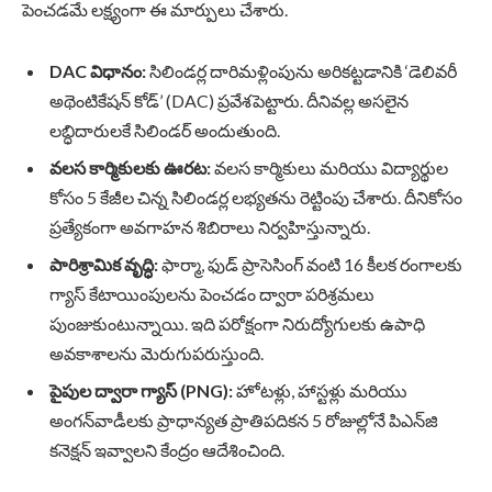
పెంచడమే లక్ష్యంగా ఈ మార్పులు చేశారు.
DAC విధానం:
సిలిండర్ల దారిమళ్లింపును అరికట్టడానికి ‘డెలివరీ
అథెంటికేషన్ కోడ్’ (DAC) ప్రవేశపెట్టారు. దీనివల్ల అసలైన
లబ్ధిదారులకే సిలిండర్ అందుతుంది.
వలస కార్మికులకు ఊరట:
వలస కార్మికులు మరియు విద్యార్థుల
కోసం 5 కేజీల చిన్న సిలిండర్ల లభ్యతను రెట్టింపు చేశారు. దీనికోసం
ప్రత్యేకంగా అవగాహన శిబిరాలు నిర్వహిస్తున్నారు.
పారిశ్రామిక వృద్ధి:
ఫార్మా, ఫుడ్ ప్రాసెసింగ్ వంటి 16 కీలక రంగాలకు
గ్యాస్ కేటాయింపులను పెంచడం ద్వారా పరిశ్రమలు
పుంజుకుంటున్నాయి. ఇది పరోక్షంగా నిరుద్యోగులకు ఉపాధి
అవకాశాలను మెరుగుపరుస్తుంది.
పైపుల ద్వారా గ్యాస్ (PNG):
హోటళ్లు, హాస్టళ్లు మరియు
అంగన్‌వాడీలకు ప్రాధాన్యత ప్రాతిపదికన 5 రోజుల్లోనే పిఎన్‌జి
కనెక్షన్ ఇవ్వాలని కేంద్రం ఆదేశించింది.