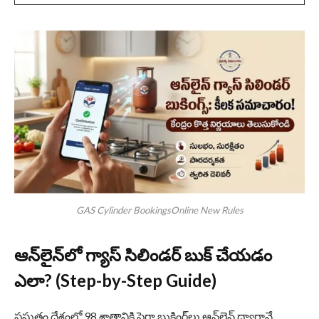
GAS Cylinder BookingsOnline New Rules
ఆన్‌లైన్‌లో గ్యాస్ సిలిండర్ బుక్ చేయడం
ఎలా? (Step-by-Step Guide)
ప్రస్తుతం దేశంలో 98 శాతానికి పైగా బుకింగ్‌లు ఆన్‌లైన్ ద్వారానే