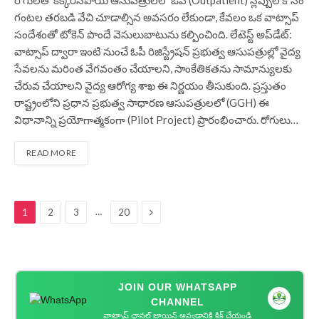
గంటల తరబడి వేచి చూడాల్సిన అవసరం లేకుండా, కేవలం ఒక వాట్సాప్
సందేశంతో టోకెన్ పొందే వెసులుబాటును కల్పించింది. లేటెస్ట్ అప్‌డేట్:
వాట్సాప్ ద్వారా ఇంటి నుంచే ఓపీ రిజిస్ట్రేషన్ ప్రభుత్వ ఆసుపత్రుల్లో వైద్య
సేవలను మరింత వేగవంతం చేయాలని, సాంకేతికతను సామాన్యులకు
చేరువ చేయాలని వైద్య ఆరోగ్య శాఖ ఈ నిర్ణయం తీసుకుంది. ప్రస్తుతం
రాష్ట్రంలోని ప్రధాన ప్రభుత్వ సాధారణ ఆసుపత్రులలో (GGH) ఈ
విధానాన్ని ప్రయోగాత్మకంగా (Pilot Project) ప్రారంభించారు. రోగులు…
READ MORE
Next
…
1
2
3
20
JOIN OUR WHATSAPP
CHANNEL
వాట్సాప్ ఛానల్ జాయిన్ అవ్వడానికి క్లిక్ చేయండి