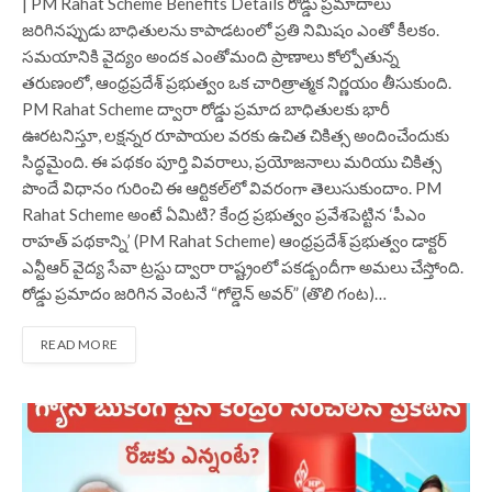
| PM Rahat Scheme Benefits Details రోడ్డు ప్రమాదాలు
జరిగినప్పుడు బాధితులను కాపాడటంలో ప్రతి నిమిషం ఎంతో కీలకం.
సమయానికి వైద్యం అందక ఎంతోమంది ప్రాణాలు కోల్పోతున్న
తరుణంలో, ఆంధ్రప్రదేశ్ ప్రభుత్వం ఒక చారిత్రాత్మక నిర్ణయం తీసుకుంది.
PM Rahat Scheme ద్వారా రోడ్డు ప్రమాద బాధితులకు భారీ
ఊరటనిస్తూ, లక్షన్నర రూపాయల వరకు ఉచిత చికిత్స అందించేందుకు
సిద్ధమైంది. ఈ పథకం పూర్తి వివరాలు, ప్రయోజనాలు మరియు చికిత్స
పొందే విధానం గురించి ఈ ఆర్టికల్‌లో వివరంగా తెలుసుకుందాం. PM
Rahat Scheme అంటే ఏమిటి? కేంద్ర ప్రభుత్వం ప్రవేశపెట్టిన ‘పీఎం
రాహత్ పథకాన్ని’ (PM Rahat Scheme) ఆంధ్రప్రదేశ్ ప్రభుత్వం డాక్టర్
ఎన్టీఆర్ వైద్య సేవా ట్రస్టు ద్వారా రాష్ట్రంలో పకడ్బందీగా అమలు చేస్తోంది.
రోడ్డు ప్రమాదం జరిగిన వెంటనే “గోల్డెన్ అవర్” (తొలి గంట)…
READ MORE