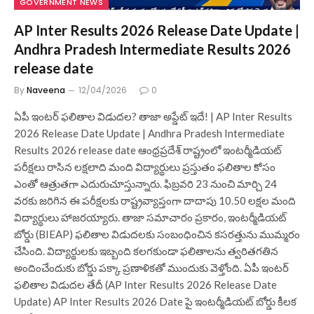
GOVERNMENT NEWS
AP Inter Results 2026 Release Date Update |
Andhra Pradesh Intermediate Results 2026
release date
By
Naveena
12/04/2026
0
ఏపీ ఇంటర్ ఫలితాల విడుదల? తాజా అప్డేట్ ఇదే! | AP Inter Results
2026 Release Date Update | Andhra Pradesh Intermediate
Results 2026 release date ఆంధ్రప్రదేశ్ రాష్ట్రంలో ఇంటర్మీడియట్
పరీక్షలు రాసిన లక్షలాది మంది విద్యార్థులు ప్రస్తుతం ఫలితాల కోసం
ఎంతో ఆత్రుతగా ఎదురుచూస్తున్నారు. ఫిబ్రవరి 23 నుంచి మార్చి 24
వరకు జరిగిన ఈ పరీక్షలకు రాష్ట్రవ్యాప్తంగా దాదాపు 10.50 లక్షల మంది
విద్యార్థులు హాజరయ్యారు. తాజా సమాచారం ప్రకారం, ఇంటర్మీడియట్
బోర్డు (BIEAP) ఫలితాల విడుదలకు సంబంధించిన కసరత్తును ముమ్మరం
చేసింది. విద్యార్థులకు ఇబ్బంది కలగకుండా ఫలితాలను త్వరితగతిన
అందించేందుకు బోర్డు పక్కా ప్రణాళికతో ముందుకు వెళ్తోంది. ఏపీ ఇంటర్
ఫలితాల విడుదల తేదీ (AP Inter Results 2026 Release Date
Update) AP Inter Results 2026 Date పై ఇంటర్మీడియట్ బోర్డు కీలక