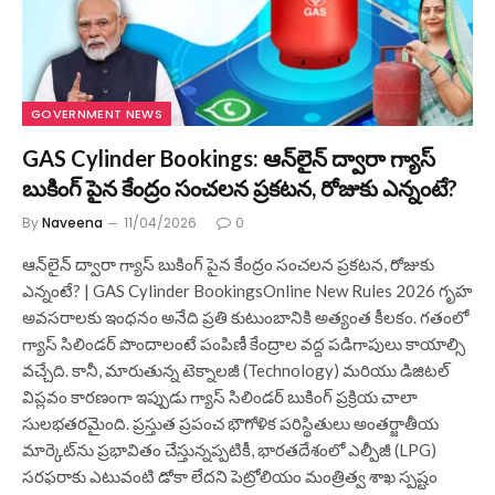
GOVERNMENT NEWS
GAS Cylinder Bookings: ఆన్‌లైన్‌ ద్వారా గ్యాస్
బుకింగ్ పైన కేంద్రం సంచలన ప్రకటన, రోజుకు ఎన్నంటే?
By
Naveena
11/04/2026
0
ఆన్‌లైన్‌ ద్వారా గ్యాస్ బుకింగ్ పైన కేంద్రం సంచలన ప్రకటన, రోజుకు
ఎన్నంటే? | GAS Cylinder BookingsOnline New Rules 2026 గృహ
అవసరాలకు ఇంధనం అనేది ప్రతి కుటుంబానికి అత్యంత కీలకం. గతంలో
గ్యాస్ సిలిండర్ పొందాలంటే పంపిణీ కేంద్రాల వద్ద పడిగాపులు కాయాల్సి
వచ్చేది. కానీ, మారుతున్న టెక్నాలజీ (Technology) మరియు డిజిటల్
విప్లవం కారణంగా ఇప్పుడు గ్యాస్ సిలిండర్ బుకింగ్ ప్రక్రియ చాలా
సులభతరమైంది. ప్రస్తుత ప్రపంచ భౌగోళిక పరిస్థితులు అంతర్జాతీయ
మార్కెట్‌ను ప్రభావితం చేస్తున్నప్పటికీ, భారతదేశంలో ఎల్పీజీ (LPG)
సరఫరాకు ఎటువంటి డోకా లేదని పెట్రోలియం మంత్రిత్వ శాఖ స్పష్టం