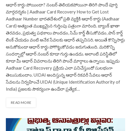
ఆధార్ కార్డు పోయిందా? నంబర్ తెలియకపోయినా తిరిగి పొందే పూర్తి
మార్గదర్శకం | Aadhaar Card Recovery How to Get Lost
Aadhaar Number భారతదేశంలో ప్రతి వ్యక్తికి ఆధార్ కార్డు (Aadhaar
Card) అత్యంత ముఖ్యమైన గుర్తింపు పత్రంగా మారింది. బ్యాంక్ ఖాతా
తెరవడం, ప్రభుత్వ పథకాలు పొందడం, సిమ్ కార్డ్ తీసుకోవడం, పాన్ కార్డ్
లింక్ చేయడం వంటి అనేక సేవలకు ఆధార్ తప్పనిసరి. అయితే కొన్నిసార్లు
అనుకోకుండా ఆధార్ కార్డు పోగొట్టుకోవడం జరుగుతుంది. మరికొన్ని
సందర్భాల్లో ఆధార్ నంబర్ కూడా గుర్తు ఉండదు. అలాంటి పరిస్థితిలో
కూడా మీ ఆధార్ వివరాలను తిరిగి పొందే మార్గాలు ఉన్నాయి. ఇప్పుడు
Aadhaar Card Recovery ప్రక్రియ ఎలా పనిచేస్తుందో సులభంగా
తెలుసుకుందాం. UIDAI అందిస్తున్న ఆధార్ రికవరీ సేవలు ఆధార్
సేవలను నిర్వహించే UIDAI (Unique Identification Authority of
India) ప్రజలకు సౌకర్యంగా ఉండేలా ప్రత్యేక…
READ MORE