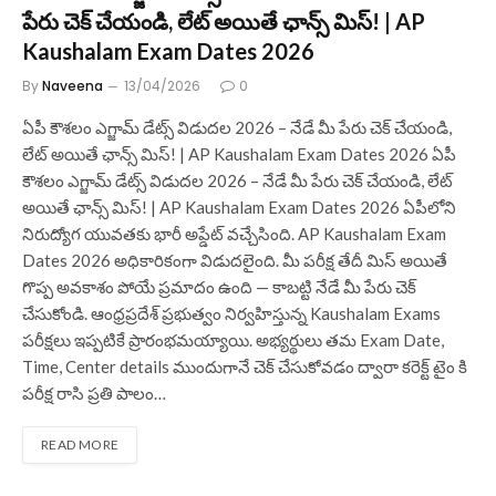
పేరు చెక్ చేయండి, లేట్ అయితే ఛాన్స్ మిస్! | AP
Kaushalam Exam Dates 2026
By
Naveena
13/04/2026
0
ఏపీ కౌశలం ఎగ్జామ్ డేట్స్ విడుదల 2026 – నేడే మీ పేరు చెక్ చేయండి,
లేట్ అయితే ఛాన్స్ మిస్! | AP Kaushalam Exam Dates 2026 ఏపీ
కౌశలం ఎగ్జామ్ డేట్స్ విడుదల 2026 – నేడే మీ పేరు చెక్ చేయండి, లేట్
అయితే ఛాన్స్ మిస్! | AP Kaushalam Exam Dates 2026 ఏపీలోని
నిరుద్యోగ యువతకు భారీ అప్డేట్ వచ్చేసింది. AP Kaushalam Exam
Dates 2026 అధికారికంగా విడుదలైంది. మీ పరీక్ష తేదీ మిస్ అయితే
గొప్ప అవకాశం పోయే ప్రమాదం ఉంది — కాబట్టి నేడే మీ పేరు చెక్
చేసుకోండి. ఆంధ్రప్రదేశ్ ప్రభుత్వం నిర్వహిస్తున్న Kaushalam Exams
పరీక్షలు ఇప్పటికే ప్రారంభమయ్యాయి. అభ్యర్థులు తమ Exam Date,
Time, Center details ముందుగానే చెక్ చేసుకోవడం ద్వారా కరెక్ట్ టైం కి
పరీక్ష రాసి ప్రతి పాలం…
READ MORE