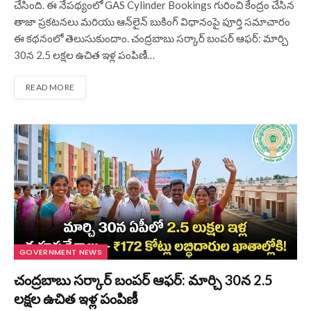
చేసింది. ఈ నేపథ్యంలో GAS Cylinder Bookings గురించి కేంద్రం చేసిన
తాజా ప్రకటనలు మరియు ఆన్‌లైన్ బుకింగ్ విధానంపై పూర్తి సమాచారం
ఈ కథనంలో తెలుసుకుందాం. చంద్రబాబు సర్కార్ బంపర్ ఆఫర్: మార్చి
30న 2.5 లక్షల ఉచిత ఇళ్ల పంపిణీ…
READ MORE
GOVERNMENT NEWS
చంద్రబాబు సర్కార్ బంపర్ ఆఫర్: మార్చి 30న 2.5
లక్షల ఉచిత ఇళ్ల పంపిణీ