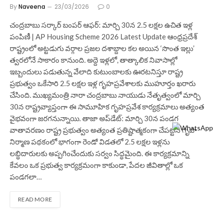
By
Naveena
23/03/2026
0
చంద్రబాబు సర్కార్ బంపర్ ఆఫర్: మార్చి 30న 2.5 లక్షల ఉచిత ఇళ్ల
పంపిణీ | AP Housing Scheme 2026 Latest Update ఆంధ్రప్రదేశ్
రాష్ట్రంలో అట్టడుగు వర్గాల ప్రజల దశాబ్దాల కల అయిన ‘సొంత ఇల్లు’
త్వరలోనే సాకారం కానుంది. అద్దె ఇళ్లలో, తాత్కాలిక నివాసాల్లో
ఇబ్బందులు పడుతున్న వేలాది కుటుంబాలకు ఊరటనిస్తూ రాష్ట్ర
ప్రభుత్వం ఒకేసారి 2.5 లక్షల ఇళ్ల గృహప్రవేశాలకు ముహూర్తం ఖరారు
చేసింది. ముఖ్యమంత్రి నారా చంద్రబాబు నాయుడు నేతృత్వంలో మార్చి
30న రాష్ట్రవ్యాప్తంగా ఈ సామూహిక గృహప్రవేశ కార్యక్రమాలు అత్యంత
వైభవంగా జరగనున్నాయి. తాజా అప్‌డేట్: మార్చి 30న పండగ
వాతావరణం రాష్ట్ర ప్రభుత్వం అత్యంత ప్రతిష్టాత్మకంగా చేపట్టిన గృహ
నిర్మాణ పథకంలో భాగంగా రెండో విడతలో 2.5 లక్షల ఇళ్లను
లబ్ధిదారులకు అప్పగించేందుకు సర్వం సిద్ధమైంది. ఈ కార్యక్రమాన్ని
కేవలం ఒక ప్రభుత్వ కార్యక్రమంగా కాకుండా, పేదల జీవితాల్లో ఒక
పండగలా…
READ MORE