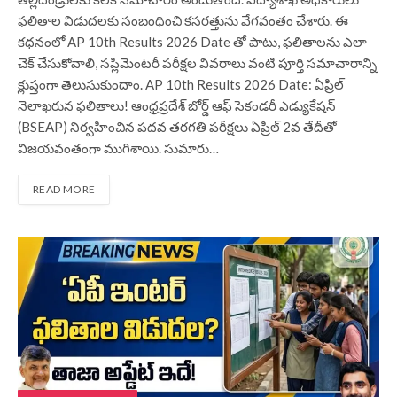
ఫలితాల విడుదలకు సంబంధించి కసరత్తును వేగవంతం చేశారు. ఈ
కథనంలో AP 10th Results 2026 Date తో పాటు, ఫలితాలను ఎలా
చెక్ చేసుకోవాలి, సప్లిమెంటరీ పరీక్షల వివరాలు వంటి పూర్తి సమాచారాన్ని
క్లుప్తంగా తెలుసుకుందాం. AP 10th Results 2026 Date: ఏప్రిల్
నెలాఖరున ఫలితాలు! ఆంధ్రప్రదేశ్ బోర్డ్ ఆఫ్ సెకండరీ ఎడ్యుకేషన్
(BSEAP) నిర్వహించిన పదవ తరగతి పరీక్షలు ఏప్రిల్ 2వ తేదీతో
విజయవంతంగా ముగిశాయి. సుమారు…
READ MORE