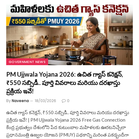
GOVERNMENT NEWS
PM Ujjwala Yojana 2026: ఉచిత గ్యాస్ కనెక్షన్,
₹550 సబ్సిడీ.. పూర్తి వివరాలు మరియు దరఖాస్తు
ప్రక్రియ ఇవే!
By
Naveena
18/03/2026
0
ఉచిత గ్యాస్ కనెక్షన్, ₹550 సబ్సిడీ.. పూర్తి వివరాలు మరియు దరఖాస్తు
ప్రక్రియ ఇవే! | PM Ujjwala Yojana 2026 Free Gas Connection
కేంద్ర ప్రభుత్వం దేశంలోని పేద కుటుంబాల మహిళలకు ఊరటనిచ్చేలా
ప్రధానమంత్రి ఉజ్వల యోజన (PMUY) పథకాన్ని మరింత పకడ్బందీగా