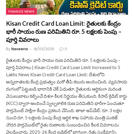
FINANCE NEWS
Kisan Credit Card Loan Limit: రైతులకు కేంద్రం
భారీ సాయం రుణ పరిమితిని రూ. 5 లక్షలకు పెంపు –
పూర్తి వివరాలు
By
Naveena
18/03/2026
0
రైతులకు కేంద్రం భారీ సాయం రుణ పరిమితిని రూ. 5 లక్షలకు పెంపు –
పూర్తి వివరాలు | Kisan Credit Card Loan Limit Increased to 5
Lakhs News Kisan Credit Card Loan Limit: దేశంలోని
అన్నదాతలకు కేంద్ర ప్రభుత్వం మరో తీపి కబురు అందించింది. వ్యవసాయ
రంగంలో పెట్టుబడి భారానికి చెక్ పెడుతూ, రైతులకు ఆర్థికంగా మరింత
వెసులుబాటు కల్పించే దిశగా కీలక నిర్ణయం తీసుకుంది. కిసాన్ క్రెడిట్ కార్డు
(KCC) ద్వారా అందించే స్వల్పకాలిక రుణ పరిమితిని భారీగా పెంచుతూ
పార్లమెంట్ సాక్షిగా కేంద్రం ప్రకటన చేసింది. తాజా అప్‌డేట్: రూ. 3 లక్షల
నుంచి రూ. 5 లక్షలకు పెంపు కేంద్ర ఆర్థిక శాఖ సహాయ మంత్రి పంకజ్
చౌదరి పార్లమెంట్‌లో రైతు రుణాలకు సంబంధించిన కీలక వివరాలను
వెల్లడించారు. 2025-26 కేంద్ర బడ్జెట్‌లో భాగంగా, రైతు సంక్షేమాన్ని