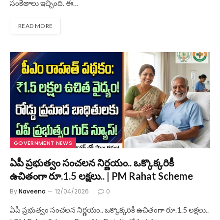
సంకేతాలు ఇచ్చింది. ఈ…
READ MORE
GOVERNMENT NEWS
ఏపీ ప్రభుత్వం సంచలన నిర్ణయం.. ఒక్కొక్కరికీ
ఉచితంగా రూ.1.5 లక్షలు.. | PM Rahat Scheme
By
Naveena
12/04/2026
0
ఏపీ ప్రభుత్వం సంచలన నిర్ణయం.. ఒక్కొక్కరికీ ఉచితంగా రూ.1.5 లక్షలు..