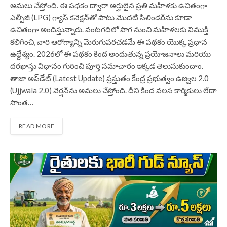
అమలు చేస్తోంది. ఈ పథకం ద్వారా అర్హులైన ప్రతి మహిళకు ఉచితంగా
ఎల్పీజీ (LPG) గ్యాస్ కనెక్షన్‌తో పాటు మొదటి సిలిండర్‌ను కూడా
ఉచితంగా అందిస్తున్నారు. వంటగదిలో పొగ నుంచి మహిళలకు విముక్తి
కలిగించి, వారి ఆరోగ్యాన్ని మెరుగుపరచడమే ఈ పథకం యొక్క ప్రధాన
ఉద్దేశ్యం. 2026లో ఈ పథకం కింద అందుతున్న ప్రయోజనాలు మరియు
దరఖాస్తు విధానం గురించి పూర్తి సమాచారం ఇక్కడ తెలుసుకుందాం.
తాజా అప్‌డేట్ (Latest Update) ప్రస్తుతం కేంద్ర ప్రభుత్వం ఉజ్వల 2.0
(Ujjwala 2.0) వెర్షన్‌ను అమలు చేస్తోంది. దీని కింద వలస కార్మికులు లేదా
సొంత…
READ MORE