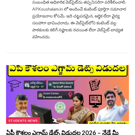
సంబంధిత అధికారిక వెబ్‌సైట్‌ను తప్పనిసరిగా పరిశీలించాలి.
APKoushalam.in లో అందించే కంటెంట్ పూర్తిగా సమాచార
ప్రయోజనాల కోసమే. ఇది చట్టపరమైన, ఆర్థిక లేదా వైద్య
సలహాగా భావించరాదు. ఈ వెబ్‌సైట్‌లోని కంటెంట్ వల్ల
పాఠకులకు కలిగే నష్టాలకు రచయిత లేదా వెబ్‌సైట్ బాధ్యత
వహించదు.
STUDENTS NEWS
ఏపీ కౌశలం ఎగ్జామ్ డేట్స్ విడుదల 2026 – నేడే మీ