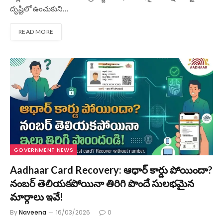
దృష్టిలో ఉంచుకుని…
READ MORE
GOVERNMENT NEWS
Aadhaar Card Recovery: ఆధార్ కార్డు పోయిందా?
నంబర్ తెలియకపోయినా తిరిగి పొందే సులభమైన
మార్గాలు ఇవే!
By
Naveena
16/03/2026
0