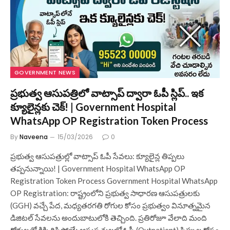
GOVERNMENT NEWS
ప్రభుత్వ ఆసుపత్రిలో వాట్సాప్ ద్వారా ఓపీ స్లిప్.. ఇక
క్యూలైన్లకు చెక్! | Government Hospital
WhatsApp OP Registration Token Process
By
Naveena
15/03/2026
0
ప్రభుత్వ ఆసుపత్రుల్లో వాట్సాప్ ఓపీ సేవలు: క్యూలైన్ల తిప్పలు
తప్పనున్నాయి! | Government Hospital WhatsApp OP
Registration Token Process Government Hospital WhatsApp
OP Registration: రాష్ట్రంలోని ప్రభుత్వ సాధారణ ఆసుపత్రులకు
(GGH) వచ్చే పేద, మధ్యతరగతి రోగుల కోసం ప్రభుత్వం వినూత్నమైన
డిజిటల్ సేవలను అందుబాటులోకి తెచ్చింది. ప్రతిరోజూ వేలాది మంది
రోగులతో కిక్కిరిసిపోయే ఆసుపత్రులలో ఓపీ (Outpatient) స్లిప్పుల కోసం