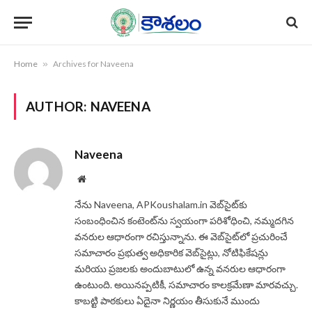
Home
»
Archives for Naveena
AUTHOR:
NAVEENA
Naveena
Website
నేను Naveena, APKoushalam.in వెబ్‌సైట్‌కు
సంబంధించిన కంటెంట్‌ను స్వయంగా పరిశోధించి, నమ్మదగిన
వనరుల ఆధారంగా రచిస్తున్నాను. ఈ వెబ్‌సైట్‌లో ప్రచురించే
సమాచారం ప్రభుత్వ అధికారిక వెబ్‌సైట్లు, నోటిఫికేషన్లు
మరియు ప్రజలకు అందుబాటులో ఉన్న వనరుల ఆధారంగా
ఉంటుంది. అయినప్పటికీ, సమాచారం కాలక్రమేణా మారవచ్చు.
కాబట్టి పాఠకులు ఏదైనా నిర్ణయం తీసుకునే ముందు