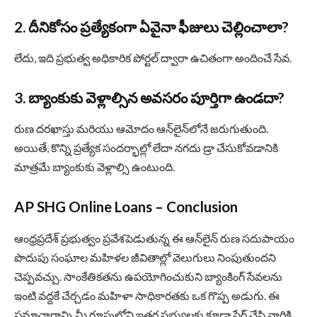
2. దీనికోసం ప్రత్యేకంగా ఏవైనా ఫీజులు చెల్లించాలా?
లేదు, ఇది ప్రభుత్వ అధికారిక పోర్టల్ ద్వారా ఉచితంగా అందించే సేవ.
3. బ్యాంకుకు వెళ్లాల్సిన అవసరం పూర్తిగా ఉండదా?
రుణ దరఖాస్తు మరియు ఆమోదం ఆన్‌లైన్‌లోనే జరుగుతుంది.
అయితే, కొన్ని ప్రత్యేక సందర్భాల్లో లేదా నగదు డ్రా చేసుకోవడానికి
మాత్రమే బ్యాంకుకు వెళ్లాల్సి ఉంటుంది.
AP SHG Online Loans – Conclusion
ఆంధ్రప్రదేశ్ ప్రభుత్వం ప్రవేశపెడుతున్న ఈ ఆన్‌లైన్ రుణ సదుపాయం
పొదుపు సంఘాల మహిళల జీవితాల్లో వెలుగులు నింపుతుందని
చెప్పవచ్చు. సాంకేతికతను ఉపయోగించుకుని బ్యాంకింగ్ సేవలను
ఇంటి వద్దకే చేర్చడం మహిళా సాధికారతకు ఒక గొప్ప అడుగు. ఈ
సమాచారాన్ని మీ గ్రూపులోని ఇతర సభ్యులకు కూడా షేర్ చేసి వారికి