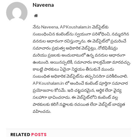
Naveena
Website
నేను Naveena, APKoushalam.in వెబ్‌సైట్‌కు
సంబంధించిన కంటెంట్‌ను స్వయంగా పరిశోధించి, నమ్మదగిన
వనరుల ఆధారంగా రచిస్తున్నాను. ఈ వెబ్‌సైట్‌లో ప్రచురించే
సమాచారం ప్రభుత్వ అధికారిక వెబ్‌సైట్లు, నోటిఫికేషన్లు
మరియు ప్రజలకు అందుబాటులో ఉన్న వనరుల ఆధారంగా
ఉంటుంది. అయినప్పటికీ, సమాచారం కాలక్రమేణా మారవచ్చు.
కాబట్టి పాఠకులు ఏదైనా నిర్ణయం తీసుకునే ముందు
సంబంధిత అధికారిక వెబ్‌సైట్‌ను తప్పనిసరిగా పరిశీలించాలి.
APKoushalam.in లో అందించే కంటెంట్ పూర్తిగా సమాచార
ప్రయోజనాల కోసమే. ఇది చట్టపరమైన, ఆర్థిక లేదా వైద్య
సలహాగా భావించరాదు. ఈ వెబ్‌సైట్‌లోని కంటెంట్ వల్ల
పాఠకులకు కలిగే నష్టాలకు రచయిత లేదా వెబ్‌సైట్ బాధ్యత
వహించదు.
RELATED
POSTS