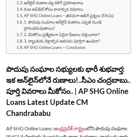
ఆన్‌లైన్ రుణాల వల్ల కలిగే ప్రయోజనాలు
రుణ అప్‌డేట్ కోసం కావాల్సిన వివరాలు
AP SHG Online Loans – తరచుగా అడిగే ప్రశ్నలు (FAQs)
1. పొదుపు సంఘాల ఆన్‌లైన్ రుణాలు ఎప్పటి నుండి
ప్రారంభమవుతాయి?
2. దీనికోసం ప్రత్యేకంగా ఏవైనా ఫీజులు చెల్లించాలా?
3. బ్యాంకుకు వెళ్లాల్సిన అవసరం పూర్తిగా ఉండదా?
AP SHG Online Loans – Conclusion
పొదుపు సంఘాల సభ్యులకు భారీ శుభవార్త:
ఇక ఆన్‌లైన్‌లోనే రుణాలు!..సీఎం చంద్రబాబు..
పూర్తి వివరాలు మీకోసం.. | AP SHG Online
Loans Latest Update CM
Chandrababu
AP SHG Online Loans:
ఆంధ్రప్రదేశ్ రాష్ట్రం
లోని పొదుపు సంఘాల
(SHG) మహిళలకు ముఖ్యమంత్రి నారా చంద్రబాబు నాయుడు గారు