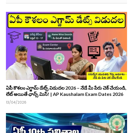
ఏపీ కౌశలం ఎగ్జామ్ డేట్స్ విడుదల 2026 – నేడే మీ పేరు చెక్ చేయండి,
లేట్ అయితే ఛాన్స్ మిస్! | AP Kaushalam Exam Dates 2026
13/04/2026