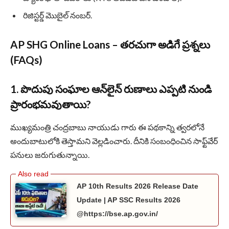
రిజిస్టర్డ్ మొబైల్ నంబర్.
AP SHG Online Loans – తరచుగా అడిగే ప్రశ్నలు
(FAQs)
1. పొదుపు సంఘాల ఆన్‌లైన్ రుణాలు ఎప్పటి నుండి
ప్రారంభమవుతాయి?
ముఖ్యమంత్రి చంద్రబాబు నాయుడు గారు ఈ పథకాన్ని త్వరలోనే
అందుబాటులోకి తెస్తామని వెల్లడించారు. దీనికి సంబంధించిన సాఫ్ట్‌వేర్
పనులు జరుగుతున్నాయి.
AP 10th Results 2026 Release Date
Update | AP SSC Results 2026
@https://bse.ap.gov.in/