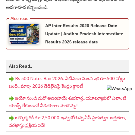
అవగాహన కల్పించండి.
AP Inter Results 2026 Release Date
Update | Andhra Pradesh Intermediate
Results 2026 release date
Also Read..
Rs 500 Notes Ban 2026: ఏటీఎంల నుంచి ఇక రూ.500 నోట్లు
బంద్.. మార్చి 2026 డెడ్‌లైన్‌పై కేంద్రం క్లారిటీ
జియో నుండి మరో అదిరిపోయే శుభవార్త.. యూట్యూబ్‌లో ఎలాంటి
యాడ్స్‌ లేకుండానే వీడియోలు చూడొచ్చు!
ఒక్కొక్కరికీ రూ.2,50,000. ఇవ్వబోతున్న ఏపీ ప్రభుత్వం. అర్హతలు,
దరఖాస్తు ప్రక్రియ ఇదే!