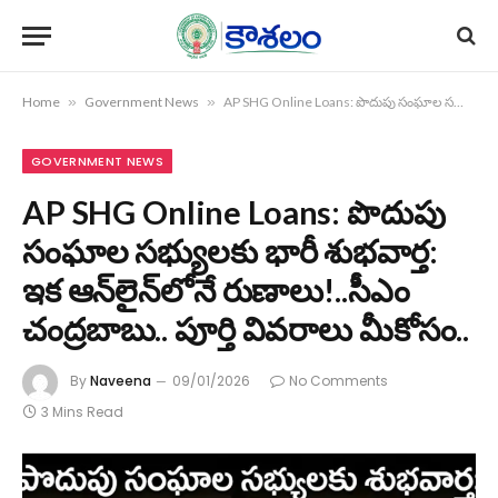
Home
»
Government News
»
AP SHG Online Loans: పొదుపు సంఘాల సభ్యులకు భారీ శుభవార్త: ఇక ఆన్‌లైన్‌లోనే రుణాలు!..సీఎం చంద్రబాబు.. పూర్తి వివరాలు మీకోసం..
GOVERNMENT NEWS
AP SHG Online Loans: పొదుపు
సంఘాల సభ్యులకు భారీ శుభవార్త:
ఇక ఆన్‌లైన్‌లోనే రుణాలు!..సీఎం
చంద్రబాబు.. పూర్తి వివరాలు మీకోసం..
By
Naveena
09/01/2026
No Comments
3 Mins Read