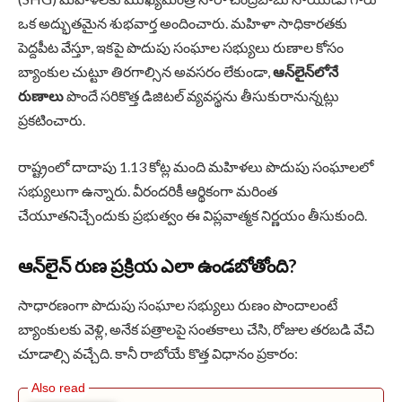
ఒక అద్భుతమైన శుభవార్త అందించారు. మహిళా సాధికారతకు
పెద్దపీట వేస్తూ, ఇకపై పొదుపు సంఘాల సభ్యులు రుణాల కోసం
బ్యాంకుల చుట్టూ తిరగాల్సిన అవసరం లేకుండా,
ఆన్‌లైన్‌లోనే
రుణాలు
పొందే సరికొత్త డిజిటల్ వ్యవస్థను తీసుకురానున్నట్లు
ప్రకటించారు.
రాష్ట్రంలో దాదాపు 1.13 కోట్ల మంది మహిళలు పొదుపు సంఘాలలో
సభ్యులుగా ఉన్నారు. వీరందరికీ ఆర్థికంగా మరింత
చేయూతనిచ్చేందుకు ప్రభుత్వం ఈ విప్లవాత్మక నిర్ణయం తీసుకుంది.
ఆన్‌లైన్ రుణ ప్రక్రియ ఎలా ఉండబోతోంది?
సాధారణంగా పొదుపు సంఘాల సభ్యులు రుణం పొందాలంటే
బ్యాంకులకు వెళ్లి, అనేక పత్రాలపై సంతకాలు చేసి, రోజుల తరబడి వేచి
చూడాల్సి వచ్చేది. కానీ రాబోయే కొత్త విధానం ప్రకారం: