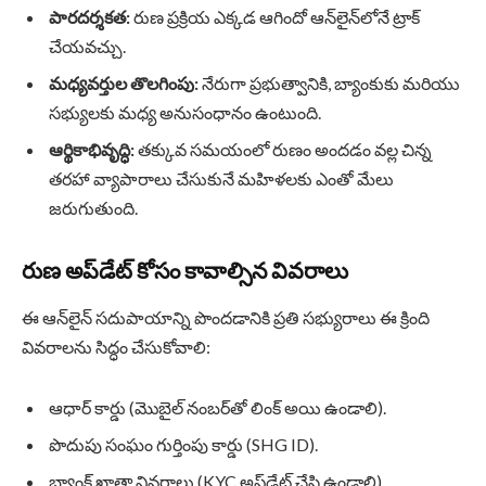
పారదర్శకత:
రుణ ప్రక్రియ ఎక్కడ ఆగిందో ఆన్‌లైన్‌లోనే ట్రాక్
చేయవచ్చు.
మధ్యవర్తుల తొలగింపు:
నేరుగా ప్రభుత్వానికి, బ్యాంకుకు మరియు
సభ్యులకు మధ్య అనుసంధానం ఉంటుంది.
ఆర్థికాభివృద్ధి:
తక్కువ సమయంలో రుణం అందడం వల్ల చిన్న
తరహా వ్యాపారాలు చేసుకునే మహిళలకు ఎంతో మేలు
జరుగుతుంది.
రుణ అప్‌డేట్ కోసం కావాల్సిన వివరాలు
ఈ ఆన్‌లైన్ సదుపాయాన్ని పొందడానికి ప్రతి సభ్యురాలు ఈ క్రింది
వివరాలను సిద్ధం చేసుకోవాలి:
ఆధార్ కార్డు (మొబైల్ నంబర్‌తో లింక్ అయి ఉండాలి).
పొదుపు సంఘం గుర్తింపు కార్డు (SHG ID).
బ్యాంక్ ఖాతా వివరాలు (KYC అప్‌డేట్ చేసి ఉండాలి).