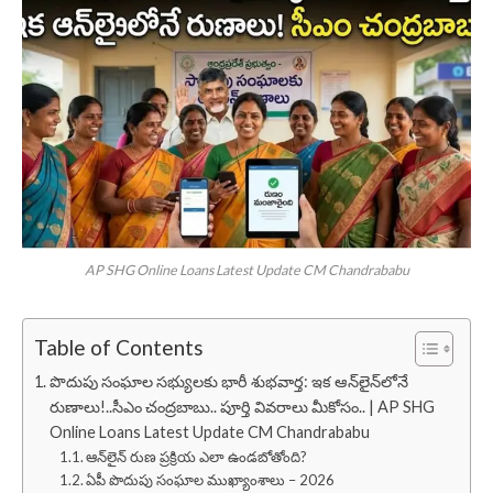
AP SHG Online Loans Latest Update CM Chandrababu
Table of Contents
పొదుపు సంఘాల సభ్యులకు భారీ శుభవార్త: ఇక ఆన్‌లైన్‌లోనే
రుణాలు!..సీఎం చంద్రబాబు.. పూర్తి వివరాలు మీకోసం.. | AP SHG
Online Loans Latest Update CM Chandrababu
ఆన్‌లైన్ రుణ ప్రక్రియ ఎలా ఉండబోతోంది?
ఏపీ పొదుపు సంఘాల ముఖ్యాంశాలు – 2026