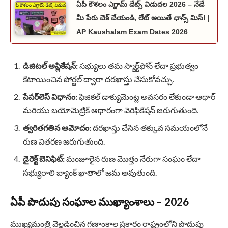
ఏపీ కౌశలం ఎగ్జామ్ డేట్స్ విడుదల 2026 – నేడే
మీ పేరు చెక్ చేయండి, లేట్ అయితే ఛాన్స్ మిస్! |
AP Kaushalam Exam Dates 2026
డిజిటల్ అప్లికేషన్:
సభ్యులు తమ స్మార్ట్‌ఫోన్ లేదా ప్రభుత్వం
కేటాయించిన పోర్టల్ ద్వారా దరఖాస్తు చేసుకోవచ్చు.
పేపర్‌లెస్ విధానం:
ఫిజికల్ డాక్యుమెంట్ల అవసరం లేకుండా ఆధార్
మరియు బయోమెట్రిక్ ఆధారంగా వెరిఫికేషన్ జరుగుతుంది.
త్వరితగతిన ఆమోదం:
దరఖాస్తు చేసిన తక్కువ సమయంలోనే
రుణ వితరణ జరుగుతుంది.
డైరెక్ట్ బెనిఫిట్:
మంజూరైన రుణ మొత్తం నేరుగా సంఘం లేదా
సభ్యురాలి బ్యాంక్ ఖాతాలో జమ అవుతుంది.
ఏపీ పొదుపు సంఘాల ముఖ్యాంశాలు – 2026
ముఖ్యమంత్రి వెల్లడించిన గణాంకాల ప్రకారం రాష్ట్రంలోని పొదుపు