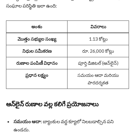
సంఘాల పరిస్థితి ఇలా ఉంది:
అంశం
వివరాలు
మొత్తం సభ్యుల సంఖ్య
1.13 కోట్లు
నిధుల సమీకరణ
రూ. 26,000 కోట్లు
రుణాల పంపిణీ విధానం
పూర్తి డిజిటల్ (ఆన్‌లైన్)
ప్రధాన లక్ష్యం
సమయం ఆదా మరియు
పారదర్శకత
ఆన్‌లైన్ రుణాల వల్ల కలిగే ప్రయోజనాలు
సమయం ఆదా:
బ్యాంకుల వద్ద క్యూలో నిలబడాల్సిన పని
ఉండదు.