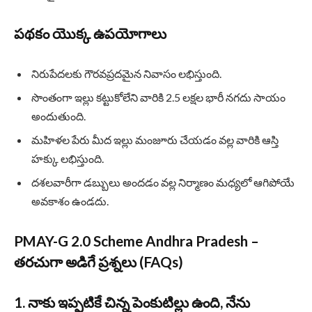
పథకం యొక్క ఉపయోగాలు
నిరుపేదలకు గౌరవప్రదమైన నివాసం లభిస్తుంది.
సొంతంగా ఇల్లు కట్టుకోలేని వారికి 2.5 లక్షల భారీ నగదు సాయం
అందుతుంది.
మహిళల పేరు మీద ఇల్లు మంజూరు చేయడం వల్ల వారికి ఆస్తి
హక్కు లభిస్తుంది.
దశలవారీగా డబ్బులు అందడం వల్ల నిర్మాణం మధ్యలో ఆగిపోయే
అవకాశం ఉండదు.
PMAY-G 2.0 Scheme Andhra Pradesh
–
తరచుగా అడిగే ప్రశ్నలు (FAQs)
1. నాకు ఇప్పటికే చిన్న పెంకుటిల్లు ఉంది, నేను