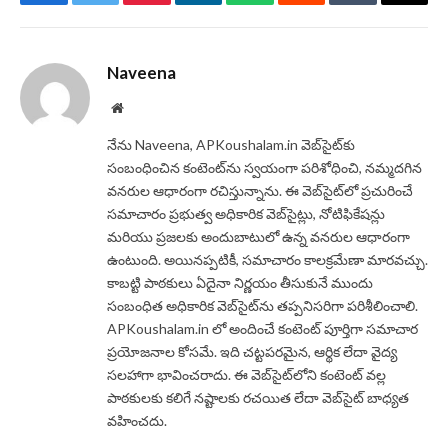
Facebook
Twitter
Pinterest
LinkedIn
WhatsApp
Reddit
Tumblr
Email
Naveena
Website
నేను Naveena, APKoushalam.in వెబ్‌సైట్‌కు
సంబంధించిన కంటెంట్‌ను స్వయంగా పరిశోధించి, నమ్మదగిన
వనరుల ఆధారంగా రచిస్తున్నాను. ఈ వెబ్‌సైట్‌లో ప్రచురించే
సమాచారం ప్రభుత్వ అధికారిక వెబ్‌సైట్లు, నోటిఫికేషన్లు
మరియు ప్రజలకు అందుబాటులో ఉన్న వనరుల ఆధారంగా
ఉంటుంది. అయినప్పటికీ, సమాచారం కాలక్రమేణా మారవచ్చు.
కాబట్టి పాఠకులు ఏదైనా నిర్ణయం తీసుకునే ముందు
సంబంధిత అధికారిక వెబ్‌సైట్‌ను తప్పనిసరిగా పరిశీలించాలి.
APKoushalam.in లో అందించే కంటెంట్ పూర్తిగా సమాచార
ప్రయోజనాల కోసమే. ఇది చట్టపరమైన, ఆర్థిక లేదా వైద్య
సలహాగా భావించరాదు. ఈ వెబ్‌సైట్‌లోని కంటెంట్ వల్ల
పాఠకులకు కలిగే నష్టాలకు రచయిత లేదా వెబ్‌సైట్ బాధ్యత
వహించదు.