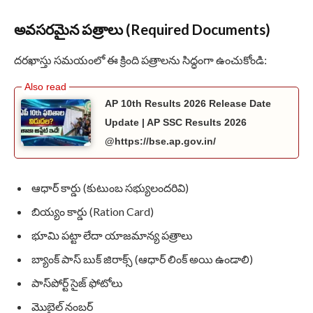
అవసరమైన పత్రాలు (Required Documents)
దరఖాస్తు సమయంలో ఈ క్రింది పత్రాలను సిద్ధంగా ఉంచుకోండి:
AP 10th Results 2026 Release Date
Update | AP SSC Results 2026
@https://bse.ap.gov.in/
ఆధార్ కార్డు (కుటుంబ సభ్యులందరివి)
బియ్యం కార్డు (Ration Card)
భూమి పట్టా లేదా యాజమాన్య పత్రాలు
బ్యాంక్ పాస్ బుక్ జిరాక్స్ (ఆధార్ లింక్ అయి ఉండాలి)
పాస్‌పోర్ట్ సైజ్ ఫోటోలు
మొబైల్ నంబర్