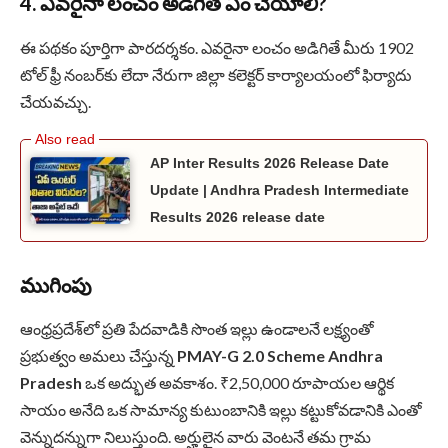
4. ఎవరైనా లంచం అడిగితే ఏం చేయాలి?
ఈ పథకం పూర్తిగా పారదర్శకం. ఎవరైనా లంచం అడిగితే మీరు 1902
టోల్ ఫ్రీ నంబర్‌కు లేదా నేరుగా జిల్లా కలెక్టర్ కార్యాలయంలో ఫిర్యాదు
చేయవచ్చు.
AP Inter Results 2026 Release Date
Update | Andhra Pradesh Intermediate
Results 2026 release date
ముగింపు
ఆంధ్రప్రదేశ్‌లో ప్రతి పేదవాడికి సొంత ఇల్లు ఉండాలనే లక్ష్యంతో
ప్రభుత్వం అమలు చేస్తున్న
PMAY-G 2.0 Scheme Andhra
Pradesh
ఒక అద్భుత అవకాశం. ₹2,50,000 రూపాయల ఆర్థిక
సాయం అనేది ఒక సామాన్య కుటుంబానికి ఇల్లు కట్టుకోవడానికి ఎంతో
వెన్నుదన్నుగా నిలుస్తుంది. అర్హులైన వారు వెంటనే తమ గ్రామ