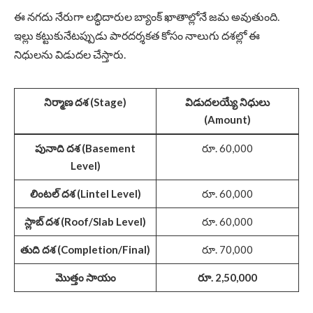
ఈ నగదు నేరుగా లబ్ధిదారుల బ్యాంక్ ఖాతాల్లోనే జమ అవుతుంది.
ఇల్లు కట్టుకునేటప్పుడు పారదర్శకత కోసం నాలుగు దశల్లో ఈ
నిధులను విడుదల చేస్తారు.
నిర్మాణ దశ (Stage)
విడుదలయ్యే నిధులు
(Amount)
పునాది దశ (Basement
రూ. 60,000
Level)
లింటల్ దశ (Lintel Level)
రూ. 60,000
స్లాబ్ దశ (Roof/Slab Level)
రూ. 60,000
తుది దశ (Completion/Final)
రూ. 70,000
మొత్తం సాయం
రూ. 2,50,000