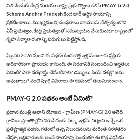
నిలిచేందుకు కేంద్ర మరియు రాష్ట్ర ప్రభుత్వాలు కలిసి
PMAY-G 2.0
Scheme Andhra Pradesh
కింద భారీ ఆర్థిక సాయాన్ని
ప్రకటించాయి. ముఖ్యమంత్రి చంద్రబాబు నాయుడు నేతృత్వంలోని
ఏపీ ప్రభుత్వం, కేంద్ర ప్రభుత్వంతో సమన్వయం చేసుకుంటూ రాష్ట్రంలో
గృహ నిర్మాణ రంగాన్ని పరుగులు పెట్టిస్తోంది.
ఫిబ్రవరి 2026 నుంచి ఈ పథకం కింద కొత్త ఇళ్ల మంజూరు ప్రక్రియ
అధికారికంగా ప్రారంభం కానుంది. ఈ పథకానికి సంబంధించి అర్హతలు
ఏమిటి? ఎలా దరఖాస్తు చేసుకోవాలి? డబ్బులు ఏయే దశల్లో జమ
అవుతాయి? వంటి పూర్తి వివరాలు ఈ కథనంలో తెలుసుకుందాం.
PMAY-G 2.0 పథకం అంటే ఏమిటి?
ప్రధాన మంత్రి ఆవాస్ యోజన – గ్రామీణ (PMAY-G) 2.0 అనేది
గ్రామీణ ప్రాంతాల్లోని నిరుపేదలకు పక్కా ఇళ్లను నిర్మించి ఇచ్చే ఒక
ప్రతిష్టాత్మక పథకం. గతంలో ఉన్న నిబంధనలను మరింత సరళతరం
చేస్తూ, లబ్ధిదారులకు అందే సాయాన్ని పెంచుతూ ఈ కొత్త వెర్షన్‌ను