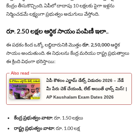
కేంద్రం తీసుకొచ్చింది. ఏపీలో దాదాపు 10 లక్షలకు పైగా ఇళ్లను
నిర్మించడమే లక్ష్యంగా ప్రభుత్వం అడుగులు వేస్తోంది.
రూ. 2.50 లక్షల ఆర్థిక సాయం పంపిణీ ఇలా..
ఈ పథకం కింద ఒక్కో లబ్ధిదారునికి మొత్తం
రూ. 2,50,000
ఆర్థిక
సాయం అందుతుంది. ఈ నిధులను కేంద్ర మరియు రాష్ట్ర ప్రభుత్వాలు
ఈ క్రింది విధంగా భరిస్తాయి:
ఏపీ కౌశలం ఎగ్జామ్ డేట్స్ విడుదల 2026 – నేడే
మీ పేరు చెక్ చేయండి, లేట్ అయితే ఛాన్స్ మిస్! |
AP Kaushalam Exam Dates 2026
కేంద్ర ప్రభుత్వం వాటా:
రూ. 1.50 లక్షలు
రాష్ట్ర ప్రభుత్వం వాటా:
రూ. 1.00 లక్ష