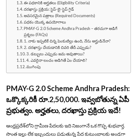
ఈ పథకానికి అర్హతలు (Eligibility Criteria)
దరఖాస్తు ప్రక్రియ: స్టెప్-బై-స్టెప్ గైడ్
అవసరమైన పత్రాలు (Required Documents)
పథకం యొక్క ఉపయోగాలు
PMAY-G 2.0 Scheme Andhra Pradesh – తరచుగా అడిగే
ప్రశ్నలు (FAQs)
1. నాకు ఇప్పటికే చిన్న పెంకుటిల్లు ఉంది, నేను అర్హుడినేనా?
2. దరఖాస్తు చేయడానికి చివరి తేదీ ఎప్పుడు?
3. డబ్బులు ఎప్పుడు జమ అవుతాయి?
4. ఎవరైనా లంచం అడిగితే ఏం చేయాలి?
ముగింపు
PMAY-G 2.0 Scheme Andhra Pradesh
:
ఒక్కొక్కరికీ రూ.2,50,000. ఇవ్వబోతున్న ఏపీ
ప్రభుత్వం. అర్హతలు, దరఖాస్తు ప్రక్రియ ఇదే!
ఆంధ్రప్రదేశ్‌లోని గ్రామీణ పేదలకు ఇది నిజంగానే ఒక గొప్ప శుభవార్త.
సొంత ఇల్లు లేక ఇబ్బందులు పడుతున్న పేద కుటుంబాలకు అండగా