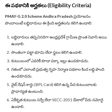
ఈ పథకానికి అర్హతలు (Eligibility Criteria)
PMAY-G 2.0 Scheme Andhra Pradesh
ప్రయోజనం
పొందాలంటే లబ్ధిదారులు ఈ క్రింది అర్హతలను కలిగి ఉండాలి:
లబ్ధిదారులు తప్పనిసరిగా ఆంధ్రప్రదేశ్ గ్రామీణ ప్రాంత నివాసి అయి
ఉండాలి.
సొంతంగా పట్టా భూమి లేదా స్థలం కలిగి ఉండాలి.
కుటుంబంలో ఎవరికీ కూడా పక్కా ఇల్లు ఉండకూడదు.
గతంలో ఎలాంటి ప్రభుత్వ గృహ నిర్మాణ పథకాల కింద లబ్ధి పొంది
ఉండకూడదు.
వైట్ రేషన్ కార్డు (BPL Card) కలిగి ఉన్న పేద కుటుంబాలకు
ప్రాధాన్యత ఉంటుంది.
ఏకీకృత కుటుంబ సర్వే లేదా SECC-2011 డేటాలో పేరు నమోదై
ఉండాలి.