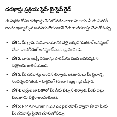
దరఖాస్తు ప్రక్రియ: స్టెప్-బై-స్టెప్ గైడ్
ఈ పథకం కోసం దరఖాస్తు చేసుకోవడం చాలా సులభం. మీరు ఎవరికీ
లంచం ఇవ్వాల్సిన అవసరం లేకుండానే నేరుగా దరఖాస్తు చేసుకోవచ్చు.
దశ 1:
మీ గ్రామ సచివాలయానికి వెళ్లి అక్కడి ‘డిజిటల్ అసిస్టెంట్’
లేదా ‘ఇంజినీరింగ్ అసిస్టెంట్‌’ను సంప్రదించండి.
దశ 2:
వారు ఇచ్చే దరఖాస్తు ఫారమ్‌ను నింపి అవసరమైన
పత్రాలను జతచేయండి.
దశ 3:
మీ దరఖాస్తు అందిన తర్వాత, అధికారులు మీ స్థలాన్ని
సందర్శించి ‘జియో-ట్యాగింగ్’ (Geo-Tagging) చేస్తారు.
దశ 4:
అర్హుల జాబితాలో మీ పేరు వచ్చిన తర్వాత, మీకు ఇల్లు
మంజూరు పత్రం అందుతుంది.
దశ 5:
PMAY-Gramin 2.0 మొబైల్ యాప్ ద్వారా కూడా మీరు
మీ దరఖాస్తు స్థితిని చూసుకోవచ్చు.