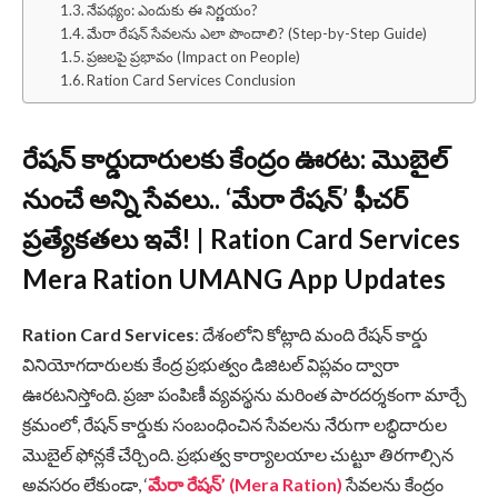
నేపథ్యం: ఎందుకు ఈ నిర్ణయం?
మేరా రేషన్ సేవలను ఎలా పొందాలి? (Step-by-Step Guide)
ప్రజలపై ప్రభావం (Impact on People)
Ration Card Services Conclusion
రేషన్ కార్డుదారులకు కేంద్రం ఊరట: మొబైల్
నుంచే అన్ని సేవలు.. ‘మేరా రేషన్’ ఫీచర్
ప్రత్యేకతలు ఇవే! | Ration Card Services
Mera Ration UMANG App Updates
Ration Card Services
: దేశంలోని కోట్లాది మంది రేషన్ కార్డు
వినియోగదారులకు కేంద్ర ప్రభుత్వం డిజిటల్ విప్లవం ద్వారా
ఊరటనిస్తోంది. ప్రజా పంపిణీ వ్యవస్థను మరింత పారదర్శకంగా మార్చే
క్రమంలో, రేషన్ కార్డుకు సంబంధించిన సేవలను నేరుగా లబ్ధిదారుల
మొబైల్ ఫోన్లకే చేర్చింది. ప్రభుత్వ కార్యాలయాల చుట్టూ తిరగాల్సిన
అవసరం లేకుండా, ‘
మేరా రేషన్’ (Mera Ration)
సేవలను కేంద్రం