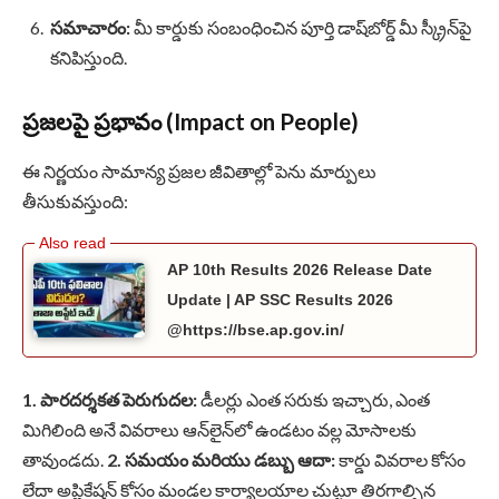
సమాచారం:
మీ కార్డుకు సంబంధించిన పూర్తి డాష్‌బోర్డ్ మీ స్క్రీన్‌పై
కనిపిస్తుంది.
ప్రజలపై ప్రభావం (Impact on People)
ఈ నిర్ణయం సామాన్య ప్రజల జీవితాల్లో పెను మార్పులు
తీసుకువస్తుంది:
AP 10th Results 2026 Release Date
Update | AP SSC Results 2026
@https://bse.ap.gov.in/
1. పారదర్శకత పెరుగుదల:
డీలర్లు ఎంత సరుకు ఇచ్చారు, ఎంత
మిగిలింది అనే వివరాలు ఆన్‌లైన్‌లో ఉండటం వల్ల మోసాలకు
తావుండదు.
2. సమయం మరియు డబ్బు ఆదా:
కార్డు వివరాల కోసం
లేదా అప్లికేషన్ కోసం మండల కార్యాలయాల చుట్టూ తిరగాల్సిన