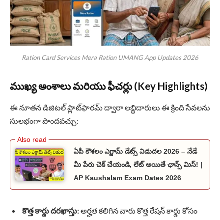
Ration Card Services Mera Ration UMANG App Updates 2026
ముఖ్య అంశాలు మరియు ఫీచర్లు (Key Highlights)
ఈ నూతన డిజిటల్ ప్లాట్‌ఫారమ్ ద్వారా లబ్ధిదారులు ఈ క్రింది సేవలను
సులభంగా పొందవచ్చు:
ఏపీ కౌశలం ఎగ్జామ్ డేట్స్ విడుదల 2026 – నేడే
మీ పేరు చెక్ చేయండి, లేట్ అయితే ఛాన్స్ మిస్! |
AP Kaushalam Exam Dates 2026
కొత్త కార్డు దరఖాస్తు:
అర్హత కలిగిన వారు కొత్త రేషన్ కార్డు కోసం