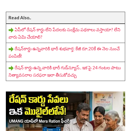
Read Also..
ఏపీలో రేషన్ కార్డు లేని పేదలకు సంక్షేమ పథకాలు వస్తాయా? లేని
వారు ఏమి చేయాలి?
రేషన్‌కార్డు ఉన్నవారికి భారీ శుభవార్త: కేజీ రూ.20కే ఈ నెల నుంచే
పంపిణీ!
రేషన్ కార్డు ఉన్న వారికి భారీ గుడ్‌న్యూస్.. ఇక పై 24 గంటల పాటు
నిత్యావసరాల సరఫరా ఇలా తీసుకోవచ్చు