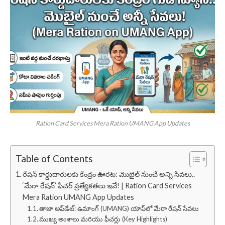
Ration Card Services Mera Ration UMANG App Updates
Table of Contents
రేషన్ కార్డుదారులకు కేంద్రం ఊరట: మొబైల్ నుంచే అన్ని సేవలు..
‘మేరా రేషన్’ ఫీచర్ ప్రత్యేకతలు ఇవే! | Ration Card Services
Mera Ration UMANG App Updates
తాజా అప్‌డేట్: ఉమాంగ్ (UMANG) యాప్‌లో మేరా రేషన్ సేవలు
ముఖ్య అంశాలు మరియు ఫీచర్లు (Key Highlights)