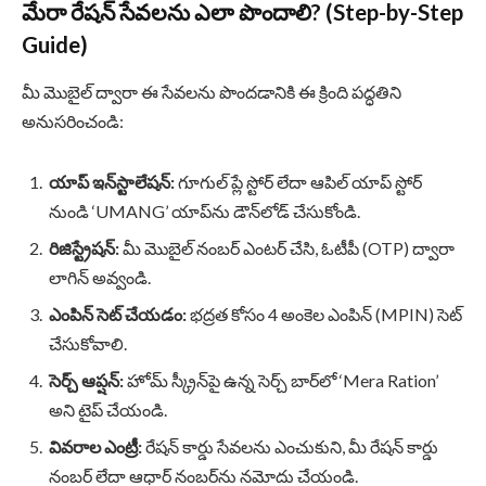
మేరా రేషన్ సేవలను ఎలా పొందాలి? (Step-by-Step
Guide)
మీ మొబైల్ ద్వారా ఈ సేవలను పొందడానికి ఈ క్రింది పద్ధతిని
అనుసరించండి:
యాప్ ఇన్‌స్టాలేషన్:
గూగుల్ ప్లే స్టోర్ లేదా ఆపిల్ యాప్ స్టోర్
నుండి ‘UMANG’ యాప్‌ను డౌన్‌లోడ్ చేసుకోండి.
రిజిస్ట్రేషన్:
మీ మొబైల్ నంబర్ ఎంటర్ చేసి, ఓటీపీ (OTP) ద్వారా
లాగిన్ అవ్వండి.
ఎంపిన్ సెట్ చేయడం:
భద్రత కోసం 4 అంకెల ఎంపిన్ (MPIN) సెట్
చేసుకోవాలి.
సెర్చ్ ఆప్షన్:
హోమ్ స్క్రీన్‌పై ఉన్న సెర్చ్ బార్‌లో ‘Mera Ration’
అని టైప్ చేయండి.
వివరాల ఎంట్రీ:
రేషన్ కార్డు సేవలను ఎంచుకుని, మీ రేషన్ కార్డు
నంబర్ లేదా ఆధార్ నంబర్‌ను నమోదు చేయండి.