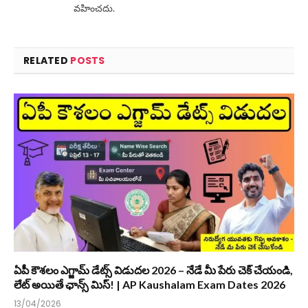
వహించదు.
RELATED
POSTS
ఏపీ కౌశలం ఎగ్జామ్ డేట్స్ విడుదల 2026 – నేడే మీ పేరు చెక్ చేయండి,
లేట్ అయితే ఛాన్స్ మిస్! | AP Kaushalam Exam Dates 2026
13/04/2026