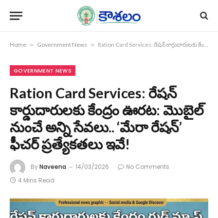
Home
»
Government News
»
Ration Card Services: రేషన్ కార్డుదారులకు కేంద్రం ఊరట: మొబైల్ నుంచే అన్ని సేవలు.. ‘మేరా రేషన్’ ఫీచర్ ప్రత్యేకతలు ఇవే!
GOVERNMENT NEWS
Ration Card Services: రేషన్
కార్డుదారులకు కేంద్రం ఊరట: మొబైల్
నుంచే అన్ని సేవలు.. ‘మేరా రేషన్’
ఫీచర్ ప్రత్యేకతలు ఇవే!
By
Naveena
14/03/2026
No Comments
4 Mins Read