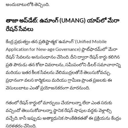
అందుబాటులోకి తెచ్చింది.
తాజా అప్‌డేట్: ఉమాంగ్ (UMANG) యాప్‌లో మేరా
రేషన్ సేవలు
కేంద్ర ప్రభుత్వం తన ప్రతిష్టాత్మక ‘ఉమాంగ్’ (Unified Mobile
Application for New-age Governance) ప్లాట్‌ఫారమ్‌లో ‘మేరా
రేషన్’ సేవలను అనుసంధానం చేసింది. దీని ద్వారా రేషన్ కార్డు కలిగిన
ప్రతి పౌరుడు తన కోటా వివరాలను, సమీపంలోని డీలర్ సమాచారాన్ని
మరియు ఇతర కీలక సేవలను వేలిముద్రలతోనే తెలుసుకోవచ్చు.
ప్రధానంగా వలస కార్మికులు మరియు గ్రామీణ ప్రాంత ప్రజలకు ఈ
వెసులుబాటు ఎంతో ప్రయోజనకరంగా మారనుంది.
గతంలో రేషన్ కార్డులో మార్పులు చేయాలన్నా లేదా ఎంత సరుకు
వచ్చిందో తెలుసుకోవాలన్నా స్థానిక రేషన్ షాపుల వద్దకు వెళ్లాల్సి
వచ్చేది. కానీ ఇప్పుడు అత్యాధునిక సాంకేతికతతో ఈ ప్రక్రియను కేంద్రం
సరళతరం చేసింది.