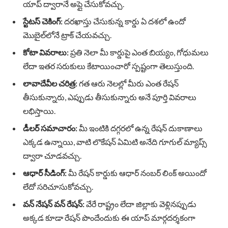
యాప్ ద్వారానే అప్లై చేసుకోవచ్చు.
స్టేటస్ చెకింగ్:
దరఖాస్తు చేసుకున్న కార్డు ఏ దశలో ఉందో
మొబైల్‌లోనే ట్రాక్ చేయవచ్చు.
కోటా వివరాలు:
ప్రతి నెలా మీ కార్డుపై ఎంత బియ్యం, గోధుమలు
లేదా ఇతర సరుకులు కేటాయించారో స్పష్టంగా తెలుస్తుంది.
లావాదేవీల చరిత్ర:
గత ఆరు నెలల్లో మీరు ఎంత రేషన్
తీసుకున్నారు, ఎప్పుడు తీసుకున్నారు అనే పూర్తి వివరాలు
లభిస్తాయి.
డీలర్ సమాచారం:
మీ ఇంటికి దగ్గరలో ఉన్న రేషన్ దుకాణాలు
ఎక్కడ ఉన్నాయి, వాటి లొకేషన్ ఏమిటి అనేది గూగుల్ మ్యాప్స్
ద్వారా చూడవచ్చు.
ఆధార్ సీడింగ్:
మీ రేషన్ కార్డుకు ఆధార్ నంబర్ లింక్ అయిందో
లేదో సరిచూసుకోవచ్చు.
వన్ నేషన్ వన్ రేషన్:
వేరే రాష్ట్రం లేదా జిల్లాకు వెళ్లినప్పుడు
అక్కడ కూడా రేషన్ పొందేందుకు ఈ యాప్ మార్గదర్శకంగా