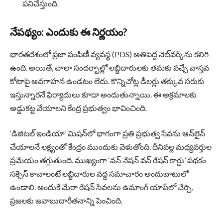
పనిచేస్తుంది.
నేపథ్యం: ఎందుకు ఈ నిర్ణయం?
భారతదేశంలో ప్రజా పంపిణీ వ్యవస్థ (PDS) అతిపెద్ద నెట్‌వర్క్‌ను కలిగి
ఉంది. అయితే, చాలా సందర్భాల్లో లబ్ధిదారులకు తమకు వచ్చే వాస్తవ
కోటాపై అవగాహన ఉండటం లేదు. కొన్నిచోట్ల డీలర్లు తక్కువ సరుకు
ఇస్తున్నారనే ఫిర్యాదులు కూడా అందుతున్నాయి. ఈ అక్రమాలకు
అడ్డుకట్ట వేయాలని కేంద్ర ప్రభుత్వం భావించింది.
‘డిజిటల్ ఇండియా’ మిషన్‌లో భాగంగా ప్రతి ప్రభుత్వ సేవను ఆన్‌లైన్
చేయాలనే లక్ష్యంతో కేంద్రం ముందుకు వెళుతోంది. దీనివల్ల మధ్యవర్తుల
ప్రమేయం తగ్గుతుంది. ముఖ్యంగా ‘వన్ నేషన్ వన్ రేషన్ కార్డు’ పథకం
సక్సెస్ కావాలంటే లబ్ధిదారుల వద్ద సమాచారం అందుబాటులో
ఉండాలి. అందుకే మేరా రేషన్ సేవలను ఉమాంగ్ యాప్‌లో చేర్చి,
ప్రజలకు జవాబుదారీతనాన్ని పెంచింది.