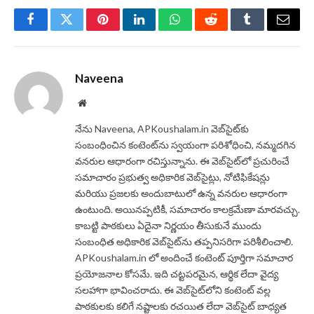
Facebook
Twitter
Pinterest
LinkedIn
WhatsApp
Reddit
Tumblr
Email
Naveena
Website
నేను Naveena, APKoushalam.in వెబ్‌సైట్‌కు
సంబంధించిన కంటెంట్‌ను స్వయంగా పరిశోధించి, నమ్మదగిన
వనరుల ఆధారంగా రచిస్తున్నాను. ఈ వెబ్‌సైట్‌లో ప్రచురించే
సమాచారం ప్రభుత్వ అధికారిక వెబ్‌సైట్లు, నోటిఫికేషన్లు
మరియు ప్రజలకు అందుబాటులో ఉన్న వనరుల ఆధారంగా
ఉంటుంది. అయినప్పటికీ, సమాచారం కాలక్రమేణా మారవచ్చు.
కాబట్టి పాఠకులు ఏదైనా నిర్ణయం తీసుకునే ముందు
సంబంధిత అధికారిక వెబ్‌సైట్‌ను తప్పనిసరిగా పరిశీలించాలి.
APKoushalam.in లో అందించే కంటెంట్ పూర్తిగా సమాచార
ప్రయోజనాల కోసమే. ఇది చట్టపరమైన, ఆర్థిక లేదా వైద్య
సలహాగా భావించరాదు. ఈ వెబ్‌సైట్‌లోని కంటెంట్ వల్ల
పాఠకులకు కలిగే నష్టాలకు రచయిత లేదా వెబ్‌సైట్ బాధ్యత