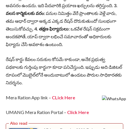
అవసరం ఉండదు. ఇది పేదవారికి ప్రయాణ ఖర్చులను తగ్గిస్తుంది.
3.
వలస కార్మికులకు వరం:
పనుల నిమిత్తం వేరే ప్రాంతాలకు వెళ్లే వారు,
తమ ఆధార్ ద్వారా అక్కడ ఎక్కడ రేషన్ దొరుకుతుందో సులభంగా
తెలుసుకోవచ్చు.
4. తక్షణ ఫిర్యాదులు:
ఒకవేళ రేషన్ సక్రమంగా
అందకపోతే, యాప్ ద్వారా లభించే సమాచారంతో అధికారులకు
ఫిర్యాదు చేసే అవకాశం ఉంటుంది.
రేషన్ కార్డు కేవలం సరుకుల కోసమే కాకుండా, అనేక ప్రభుత్వ
పథకాలకు గుర్తింపు కార్డుగా కూడా పనిచేస్తుంది. ఇప్పుడు అది డిజిటల్
రూపంలో మొబైల్‌లోనే అందుబాటులో ఉండటం పౌరుల సాధికారతకు
నిదర్శనం.
Mera Ration App link –
CLick Here
UMANG Mera Ration Portal –
Click Here