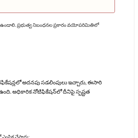
ఉండాలి. ప్రభుత్వ నిబంధనల ప్రకారం వయోపరిమితిలో
టిఫికేషన్లలో అదనపు సడలింపులు ఇచ్చారు, ఈసారి
 అధికారిక నోటిఫికేషన్‌లో దీనిపై స్పష్టత
 ఎంపిక చేస్తారు: