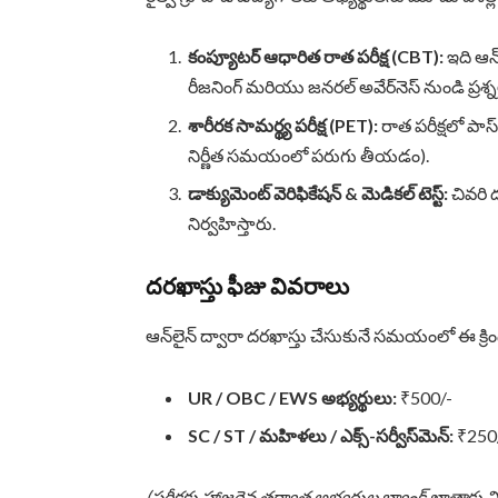
కంప్యూటర్ ఆధారిత రాత పరీక్ష (CBT):
ఇది ఆన్
రీజనింగ్ మరియు జనరల్ అవేర్‌నెస్ నుండి ప్ర
శారీరక సామర్థ్య పరీక్ష (PET):
రాత పరీక్షలో పాస
నిర్ణీత సమయంలో పరుగు తీయడం).
డాక్యుమెంట్ వెరిఫికేషన్ & మెడికల్ టెస్ట్:
చివరి ద
నిర్వహిస్తారు.
దరఖాస్తు ఫీజు వివరాలు
ఆన్‌లైన్ ద్వారా దరఖాస్తు చేసుకునే సమయంలో ఈ క్రింది
UR / OBC / EWS అభ్యర్థులు:
₹500/-
SC / ST / మహిళలు / ఎక్స్-సర్వీస్‌మెన్:
₹250
(పరీక్షకు హాజరైన తర్వాత అభ్యర్థుల బ్యాంక్ ఖాతాక