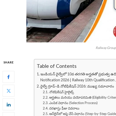
Railway Group 
SHARE
Table of Contents
ఇండియన్ రైల్వేలో 10వ తరగతి అర్హతతో ప్రభుత్వ ఉద
Notification 2026 | Railway 10th Qualification
రైల్వే గ్రూప్-డి నోటిఫికేషన్ 2026: ముఖ్య సమాచారం
నోటిఫికేషన్ హైలైట్స్
అర్హతలు మరియు వయోపరిమితి (Eligibility Criter
ఎంపిక విధానం (Selection Process)
దరఖాస్తు ఫీజు వివరాలు
ఆన్‌లైన్‌లో అప్లై చేసే విధానం (Step-by-Step Guid