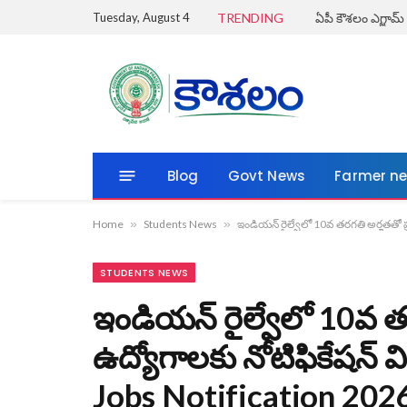
Tuesday, August 4
TRENDING
Blog
Govt News
Farmer n
Home
»
Students News
»
ఇండియన్ రైల్వేలో 10వ తరగతి అర్హతతో 
STUDENTS NEWS
ఇండియన్ రైల్వేలో 10వ తర
ఉద్యోగాలకు నోటిఫికేషన్
Jobs Notification 202