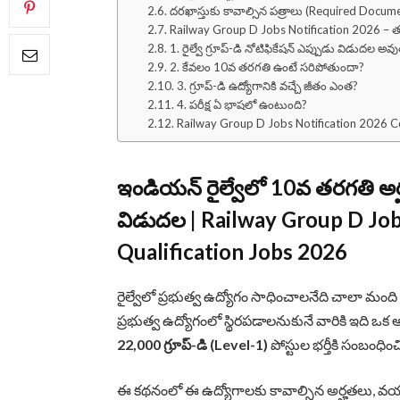
దరఖాస్తుకు కావాల్సిన పత్రాలు (Required Docum
Railway Group D Jobs Notification 2026 – తర
1. రైల్వే గ్రూప్-డి నోటిఫికేషన్ ఎప్పుడు విడుదల అవ
2. కేవలం 10వ తరగతి ఉంటే సరిపోతుందా?
3. గ్రూప్-డి ఉద్యోగానికి వచ్చే జీతం ఎంత?
4. పరీక్ష ఏ భాషలో ఉంటుంది?
Railway Group D Jobs Notification 2026 C
ఇండియన్ రైల్వేలో 10వ తరగతి అర్హ
విడుదల | Railway Group D Job
Qualification Jobs 2026
రైల్వేలో ప్రభుత్వ ఉద్యోగం సాధించాలనేది చాలా మం
ప్రభుత్వ ఉద్యోగంలో స్థిరపడాలనుకునే వారికి ఇది 
22,000 గ్రూప్-డి (Level-1)
పోస్టుల భర్తీకి సంబంధిం
ఈ కథనంలో ఈ ఉద్యోగాలకు కావాల్సిన అర్హతలు, వయస్సు