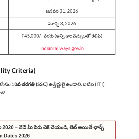
జనవరి 31, 2026
మార్చి 3, 2026
₹45,000/- వరకు (అన్ని అలవెన్సులతో కలిపి)
indianrailways.gov.in
ity Criteria)
 కనీసం
10వ తరగతి (SSC)
ఉత్తీర్ణులై ఉండాలి. ఐటిఐ (ITI)
ంది.
ల 2026 – నేడే మీ పేరు చెక్ చేయండి, లేట్ అయితే ఛాన్స్
m Dates 2026