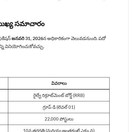
6: ముఖ్య సమాచారం
ఫికేషన్
జనవరి 31, 2026
న అధికారికంగా వెలువడనుంది. పదో
ని వినియోగించుకోవచ్చు.
వివరాలు
రైల్వే రిక్రూట్‌మెంట్ బోర్డ్ (RRB)
గ్రూప్ డి (లెవల్ 01)
22,000 పోస్టులు
10వ తరగతి (మరియు అంతకంటే ఎక్కువ)