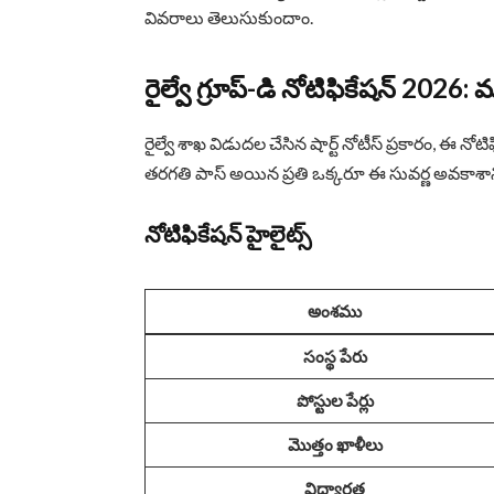
వివరాలు తెలుసుకుందాం.
రైల్వే గ్రూప్-డి నోటిఫికేషన్ 202
రైల్వే శాఖ విడుదల చేసిన షార్ట్ నోటీస్ ప్రకారం, ఈ నోటి
తరగతి పాస్ అయిన ప్రతి ఒక్కరూ ఈ సువర్ణ అవకాశాన్
నోటిఫికేషన్ హైలైట్స్
అంశము
సంస్థ పేరు
పోస్టుల పేర్లు
మొత్తం ఖాళీలు
విద్యార్హత