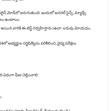
‌లైన్ మోడ్‌లో జరుగుతుంది. ఇందులో జనరల్ సైన్స్, మ్యాథ్స్,
శ్నలు ఉంటాయి.
్ అయిన వారికి ఈ టెస్ట్ నిర్వహిస్తారు (ఉదా: బరువు మోయడం,
శలో అభ్యర్థుల సర్టిఫికేట్లను పరిశీలించి, వైద్య పరీక్షలు
 విధంగా ఫీజు చెల్లించాలి:
/-
ు నిబంధనల ప్రకారం ఫీజు రిఫండ్ చేయబడుతుంది.)