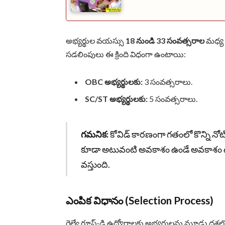
అభ్యర్థుల వయస్సు
18 నుండి 33 సంవత్సరాల
మధ్య 
సడలింపులు ఈ క్రింది విధంగా ఉంటాయి:
OBC అభ్యర్థులకు:
3 సంవత్సరాలు.
SC/ST అభ్యర్థులకు:
5 సంవత్సరాలు.
గమనిక:
కోవిడ్ కారణంగా గతంలో కొన్ని నో
కూడా అటువంటి అవకాశం ఉండే అవకాశం ఉంది.
వస్తుంది.
ఎంపిక విధానం (Selection Process)
రైల్వే గ్రూప్-డి ఉద్యోగాలకు అభ్యర్థులను మూడు దశల్లో