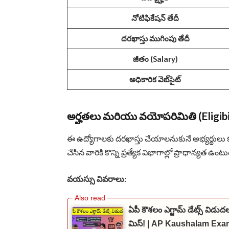
నోటిఫికేషన్ తేదీ
దరఖాస్తు ముగింపు తేదీ
జీతం (Salary)
అధికారిక వెబ్‌సైట్
అర్హతలు మరియు వయోపరిమితి (Eligibil
ఈ ఉద్యోగాలకు దరఖాస్తు చేయాలనుకునే అభ్యర్థులు
చేసిన వారికి కొన్ని ప్రత్యేక విభాగాల్లో ప్రాధాన్యత ఉంటు
వయస్సు వివరాలు:
ఏపీ కౌశలం ఎగ్జామ్ డేట్స్ విడుద
మిస్! | AP Kaushalam Exa