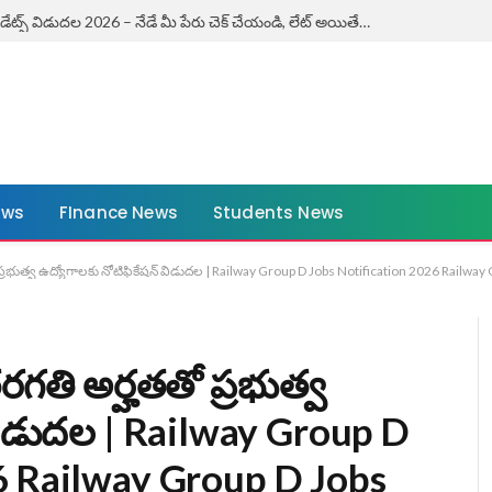
ఏపీ కౌశలం ఎగ్జామ్ డేట్స్ విడుదల 2026 – నేడే మీ పేరు చెక్ చేయండి, లేట్ అయితే ఛాన్స్ మిస్! | AP Kaushalam Exam Dates 2026
ews
FInance News
Students News
ప్రభుత్వ ఉద్యోగాలకు నోటిఫికేషన్ విడుదల | Railway Group D Jobs Notification 2026 Railway
గతి అర్హతతో ప్రభుత్వ
 విడుదల | Railway Group D
6 Railway Group D Jobs