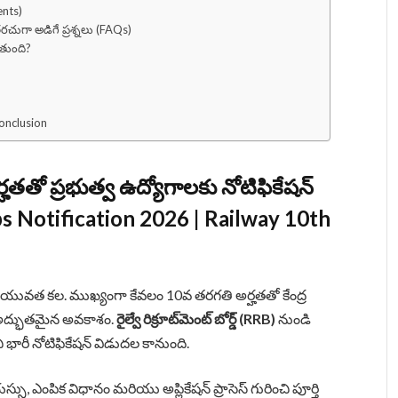
ents)
చుగా అడిగే ప్రశ్నలు (FAQs)
ుతుంది?
onclusion
తతో ప్రభుత్వ ఉద్యోగాలకు నోటిఫికేషన్
s Notification 2026 | Railway 10th
ది యువత కల. ముఖ్యంగా కేవలం 10వ తరగతి అర్హతతో కేంద్ర
ఒక అద్భుతమైన అవకాశం.
రైల్వే రిక్రూట్‌మెంట్ బోర్డ్ (RRB)
నుండి
చి భారీ నోటిఫికేషన్ విడుదల కానుంది.
, ఎంపిక విధానం మరియు అప్లికేషన్ ప్రాసెస్ గురించి పూర్తి