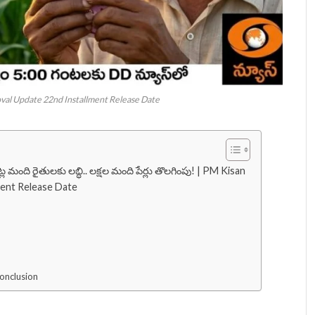
val Update 22nd Installment Release Date
 మంది రైతులకు లబ్ధి.. లక్షల మంది పేర్లు తొలగింపు! | PM Kisan
ment Release Date
onclusion