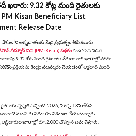
దీ ఖరారు: 9.32 కోట్ల మంది రైతులకు
ు! | PM Kisan Beneficiary List
lment Release Date
: దేశంలోని అన్నదాతలకు కేంద్ర ప్రభుత్వం తీపి కబురు
 కిసాన్ సమ్మాన్ నిధి’ (PM-Kisan) పథకం
కింద 22వ విడత
దాపు 9.32 కోట్ల మంది రైతులకు నేరుగా వారి ఖాతాల్లో నగదు
ేసే ప్రక్రియను కేంద్రం ముమ్మరం చేయడంతో లక్షలాది మంది
ైతులకు స్పష్టత వచ్చింది. 2026, మార్చి 13వ తేదీన
ోని గువాహటి నుంచి ఈ నిధులను విడుదల చేయనున్నారు.
 లబ్ధిదారుల ఖాతాల్లో రూ. 2,000 చొప్పున జమ చేస్తారు.