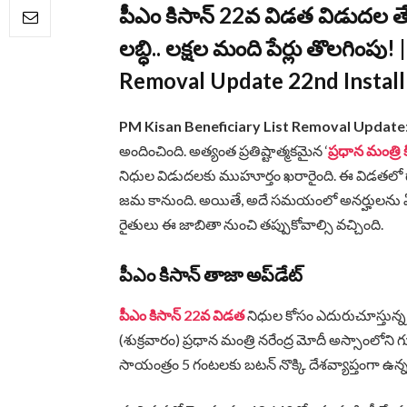
పీఎం కిసాన్ 22వ విడత విడుదల తే
లబ్ధి.. లక్షల మంది పేర్లు తొలగింప
Removal Update 22nd Instal
PM Kisan Beneficiary List Removal Update
అందించింది. అత్యంత ప్రతిష్టాత్మకమైన ‘
ప్రధాన మంత్రి
నిధుల విడుదలకు ముహూర్తం ఖరారైంది. ఈ విడతలో దా
జమ కానుంది. అయితే, అదే సమయంలో అనర్హులను ఏరివ
రైతులు ఈ జాబితా నుంచి తప్పుకోవాల్సి వచ్చింది.
పీఎం కిసాన్ తాజా అప్‌డేట్
పీఎం కిసాన్ 22వ విడత
నిధుల కోసం ఎదురుచూస్తున్న ర
(శుక్రవారం) ప్రధాన మంత్రి నరేంద్ర మోదీ అస్సాంల
సాయంత్రం 5 గంటలకు బటన్ నొక్కి దేశవ్యాప్తంగా ఉన్న