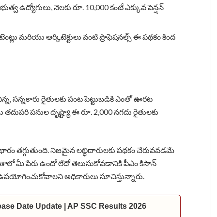
ర ప్రభుత్వ ఉద్యోగులు, నెలకు రూ. 10,000 కంటే ఎక్కువ పెన్షన్
అకౌంటెంట్లు మరియు ఆర్కిటెక్టులు వంటి ప్రొఫెషనల్స్ ఈ పథకం కింద
ిన్న, సన్నకారు రైతులకు పంట పెట్టుబడికి ఎంతో ఊరట
 తదుపరి పనుల దృష్ట్యా ఈ రూ. 2,000 నగదు రైతులకు
ై భారం తగ్గుతుంది. నిజమైన లబ్ధిదారులకు పథకం చేరువవడమే
తాలో మీ పేరు ఉందో లేదో తెలుసుకోవడానికి పీఎం కిసాన్
తులు ఉపయోగించుకోవాలని అధికారులు సూచిస్తున్నారు.
ease Date Update | AP SSC Results 2026