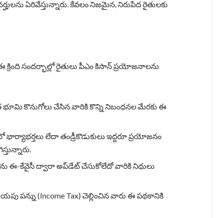
హులను ఏరివేస్తున్నారు. కేవలం నిజమైన, నిరుపేద రైతులకు
 ఈ క్రింది సందర్భాల్లో రైతులు పీఎం కిసాన్ ప్రయోజనాలను
ాత భూమి కొనుగోలు చేసిన వారికి కొన్ని నిబంధనల మేరకు ఈ
 భార్యాభర్తలు లేదా తండ్రీకొడుకులు ఇద్దరూ ప్రయోజనం
స్తున్నారు.
ఈ-కేవైసీ ద్వారా అప్‌డేట్ చేసుకోలేదో వారికి నిధులు
యపు పన్ను (Income Tax) చెల్లించిన వారు ఈ పథకానికి