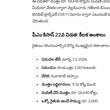
ఈ విడతలో మొత్తం రూ. 18,640 కోట్లను పంపిణీ చేయ
మీడియా వేదికల ద్వారా వెల్లడించారు. గతేడాది డిసెంబర
బెనిఫిట్ ట్రాన్స్‌ఫర్ (DBT) విధానం ద్వారా ఎటువంటి
చేరుతుంది.
పీఎం కిసాన్ 22వ విడత: కీలక అంశాలు
రైతులు గమనించాల్సిన కొన్ని ముఖ్యమైన గణాంకాల
విడుదల తేదీ:
మార్చి 13, 2026.
సమయం:
సాయంత్రం 5:00 గంటలకు.
వేదిక:
గువాహటి, అస్సాం.
మొత్తం లబ్ధిదారులు:
9.32 కోట్ల మంది.
పంపిణీ చేసే మొత్తం:
రూ. 18,640 కోట్లు.
ఒక్కో రైతుకు అందే సొమ్ము:
రూ. 2,000.