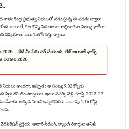
ే..
ద శాతం కేంద్ర ప్రభుత్వ నిధులతో నడుస్తున్న ఈ పథకం ద్వారా
ది. అయితే, గత కొన్ని విడతలుగా లబ్ధిదారుల సంఖ్య భారీగా
రమైన విషయాలు వెలుగులోకి వస్తున్నాయి.
ల 2026 – నేడే మీ పేరు చెక్ చేయండి, లేట్ అయితే ఛాన్స్
m Dates 2026
ి నిధులు అందగా, ఇప్పుడు ఆ సంఖ్య 9.32 కోట్లకు
ేర్లు తొలగించబడ్డాయి. ఇంకా వెనక్కి వెళ్లి చూస్తే, 2022-23
ఉండేవారు. అక్కడి నుంచి ఇప్పటివరకు దాదాపు 1.16 కోట్ల
ింది.
ెరిఫికేషన్ ప్రక్రియ. ఆధార్ సీడింగ్, ల్యాండ్ రికార్డుల తనిఖీ