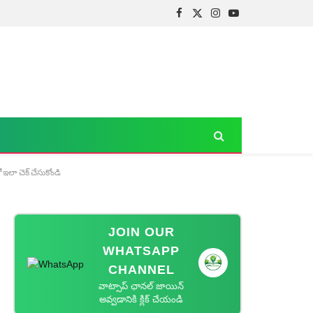
Facebook
X
Instagram
YouTube
(Twitter)
ఇలా చెక్ చేసుకోండి
JOIN OUR
WHATSAPP
CHANNEL
వాట్సాప్ ఛానల్ జాయిన్
అవ్వడానికి క్లిక్ చేయండి