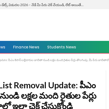
ఏపీ కౌశలం ఎగ్జామ్ డేట్స్ విడుదల 2026 – నేడే మీ పేరు చెక్ చేయండి, లేట్ అయితే ఛాన్స్ మిస్! | AP Kaushalam Exam Dates 2026
ews
FInance News
Students News
e: పీఎం కిసాన్ లబ్ధిదారుల జాబితా నుండి లక్షల మంది రైతుల పేర్లు తొలగింపు..మీ పేరు జాబితాలో 
List Removal Update: పీఎం
నుండి లక్షల మంది రైతుల పేర్లు
లో ఇలా చెక్ చేసుకోండి