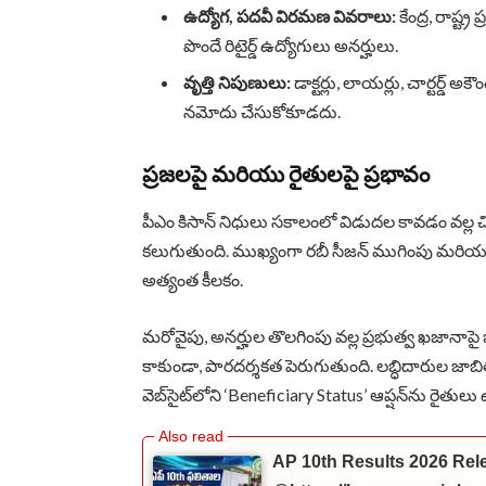
ఉద్యోగ, పదవీ విరమణ వివరాలు:
కేంద్ర, రాష్ట్
పొందే రిటైర్డ్ ఉద్యోగులు అనర్హులు.
వృత్తి నిపుణులు:
డాక్టర్లు, లాయర్లు, చార్టర్డ్ 
నమోదు చేసుకోకూడదు.
ప్రజలపై మరియు రైతులపై ప్రభావం
పీఎం కిసాన్ నిధులు సకాలంలో విడుదల కావడం వల్ల చ
కలుగుతుంది. ముఖ్యంగా రబీ సీజన్ ముగింపు మరియు
అత్యంత కీలకం.
మరోవైపు, అనర్హుల తొలగింపు వల్ల ప్రభుత్వ ఖజానాప
కాకుండా, పారదర్శకత పెరుగుతుంది. లబ్ధిదారుల జాబి
వెబ్‌సైట్‌లోని ‘Beneficiary Status’ ఆప్షన్‌ను రై
AP 10th Results 2026 Rel