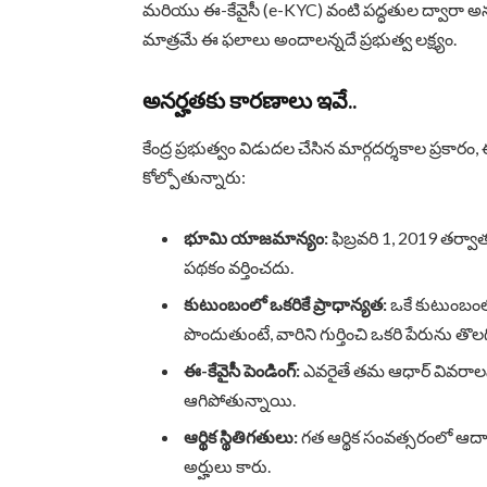
మరియు ఈ-కేవైసీ (e-KYC) వంటి పద్ధతుల ద్వారా అనర్
మాత్రమే ఈ ఫలాలు అందాలన్నదే ప్రభుత్వ లక్ష్యం.
అనర్హతకు కారణాలు ఇవే..
కేంద్ర ప్రభుత్వం విడుదల చేసిన మార్గదర్శకాల ప్రకారం,
కోల్పోతున్నారు:
భూమి యాజమాన్యం:
ఫిబ్రవరి 1, 2019 తర్వ
పథకం వర్తించదు.
కుటుంబంలో ఒకరికే ప్రాధాన్యత:
ఒకే కుటుంబంలో
పొందుతుంటే, వారిని గుర్తించి ఒకరి పేరును తొలగి
ఈ-కేవైసీ పెండింగ్:
ఎవరైతే తమ ఆధార్ వివరాలను 
ఆగిపోతున్నాయి.
ఆర్థిక స్థితిగతులు:
గత ఆర్థిక సంవత్సరంలో ఆదా
అర్హులు కారు.