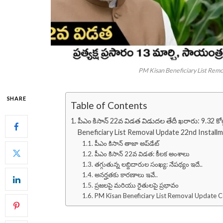
PM Kisan Beneficiary List Remo
SHARE
Table of Contents
పీఎం కిసాన్ 22వ విడత విడుదల తేదీ ఖరారు: 9.32 కోట్ల
Beneficiary List Removal Update 22nd Install
పీఎం కిసాన్ తాజా అప్‌డేట్
పీఎం కిసాన్ 22వ విడత: కీలక అంశాలు
తగ్గుతున్న లబ్ధిదారుల సంఖ్య: నేపథ్యం ఇదే..
అనర్హతకు కారణాలు ఇవే..
ప్రజలపై మరియు రైతులపై ప్రభావం
PM Kisan Beneficiary List Removal Update C