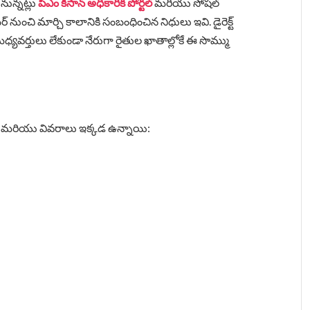
నున్నట్లు
పీఎం కిసాన్ అధికారిక పోర్టల్
మరియు సోషల్
్ నుంచి మార్చి కాలానికి సంబంధించిన నిధులు ఇవి. డైరెక్ట్
 మధ్యవర్తులు లేకుండా నేరుగా రైతుల ఖాతాల్లోకే ఈ సొమ్ము
ు మరియు వివరాలు ఇక్కడ ఉన్నాయి: