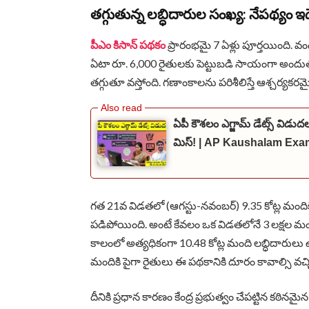
తగ్గుతున్న లబ్ధిదారుల సంఖ్య: నేపథ్యం ఇద
పీఎం కిసాన్ పథకం
ప్రారంభమై 7 ఏళ్లు పూర్తయింది. వం
ఏటా రూ. 6,000 రైతులకు పెట్టుబడి సాయంగా అందుతోం
తగ్గుతూ వస్తోంది. గణాంకాలను పరిశీలిస్తే ఆశ్చర్యక
ఏపీ కౌశలం ఎగ్జామ్ డేట్స్ విడుద
మిస్! | AP Kaushalam Exa
గత 21వ విడతలో (ఆగస్టు-నవంబర్) 9.35 కోట్ల మందిక
పడిపోయింది. అంటే కేవలం ఒక విడతలోనే 3 లక్షల మంది ప
కాలంలో అత్యధికంగా 10.48 కోట్ల మంది లబ్ధిదారులు 
మందికి పైగా రైతులు ఈ పథకానికి దూరం కావాల్సి వచ్చ
దీనికి ప్రధాన కారణం కేంద్ర ప్రభుత్వం చేపట్టిన కఠినమైన వ