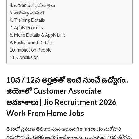
అవసరమైన నైపుణ్యాలు
వయస్సు పరిమితి
Training Details
Apply Process
More Details & Apply Link
Background Details
Impact on People
Conclusion
10వ / 12వ అర్హతతో ఇంటి నుంచే ఉద్యోగం..
జియోలో Customer Associate
అవకాశాలు | Jio Recruitment 2026
Work From Home
Jobs
దేశంలో ప్రముఖ టెలికాం సంస్థ అయిన
Reliance Jio
మరోసారి
నిరుద్యోగ యువతకు ఉద్యోగ అవకాశాలను అందిస్తోంది. 10వ తరగతి,