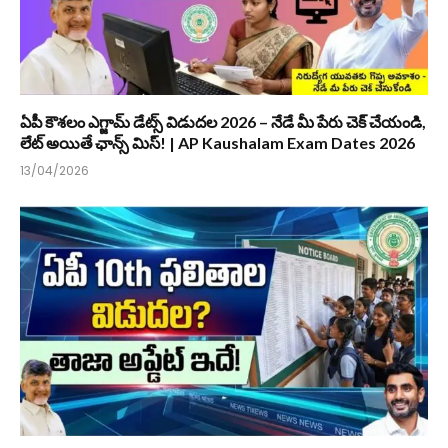
ఏపీ కౌశలం ఎగ్జామ్ డేట్స్ విడుదల 2026 – నేడే మీ పేరు చెక్ చేయండి,
లేట్ అయితే ఛాన్స్ మిస్! | AP Kaushalam Exam Dates 2026
13/04/2026