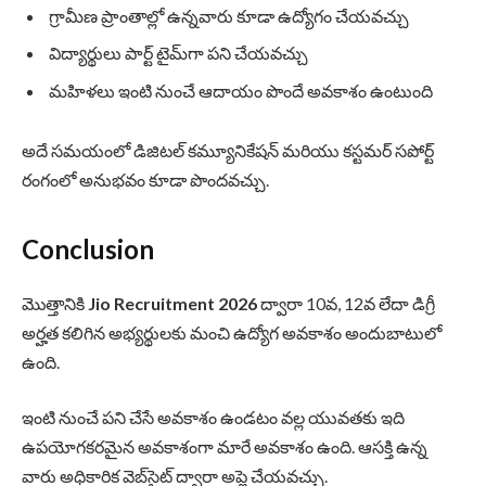
గ్రామీణ ప్రాంతాల్లో ఉన్నవారు కూడా ఉద్యోగం చేయవచ్చు
విద్యార్థులు పార్ట్ టైమ్‌గా పని చేయవచ్చు
మహిళలు ఇంటి నుంచే ఆదాయం పొందే అవకాశం ఉంటుంది
అదే సమయంలో డిజిటల్ కమ్యూనికేషన్ మరియు కస్టమర్ సపోర్ట్
రంగంలో అనుభవం కూడా పొందవచ్చు.
Conclusion
మొత్తానికి
Jio Recruitment 2026
ద్వారా 10వ, 12వ లేదా డిగ్రీ
అర్హత కలిగిన అభ్యర్థులకు మంచి ఉద్యోగ అవకాశం అందుబాటులో
ఉంది.
ఇంటి నుంచే పని చేసే అవకాశం ఉండటం వల్ల యువతకు ఇది
ఉపయోగకరమైన అవకాశంగా మారే అవకాశం ఉంది. ఆసక్తి ఉన్న
వారు అధికారిక వెబ్‌సైట్ ద్వారా అప్లై చేయవచ్చు.