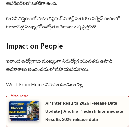
ఆపరేటర్‌లలో ఒకటిగా ఉంది.
కంపెనీ విస్తరణతో పాటు కస్టమర్ సపోర్ట్ మరియు సర్వీస్ రంగంలో
కూడా పెద్ద సంఖ్యలో ఉద్యోగ అవకాశాలు సృష్టిస్తోంది.
Impact on People
ఇలాంటి ఉద్యోగాలు ముఖ్యంగా నిరుద్యోగ యువతకు ఉపాధి
అవకాశాలు అందించడంలో సహాయపడతాయి.
Work From Home విధానం ఉండటం వల్ల:
AP Inter Results 2026 Release Date
Update | Andhra Pradesh Intermediate
Results 2026 release date