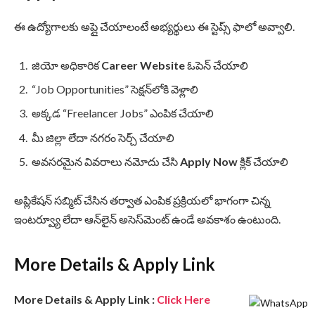
ఈ ఉద్యోగాలకు అప్లై చేయాలంటే అభ్యర్థులు ఈ స్టెప్స్ ఫాలో అవ్వాలి.
జియో అధికారిక
Career Website
ఓపెన్ చేయాలి
“Job Opportunities” సెక్షన్‌లోకి వెళ్లాలి
అక్కడ “Freelancer Jobs” ఎంపిక చేయాలి
మీ జిల్లా లేదా నగరం సెర్చ్ చేయాలి
అవసరమైన వివరాలు నమోదు చేసి
Apply Now
క్లిక్ చేయాలి
అప్లికేషన్ సబ్మిట్ చేసిన తర్వాత ఎంపిక ప్రక్రియలో భాగంగా చిన్న
ఇంటర్వ్యూ లేదా ఆన్‌లైన్ అసెస్‌మెంట్ ఉండే అవకాశం ఉంటుంది.
More Details & Apply Link
More Details & Apply Link :
Click Here