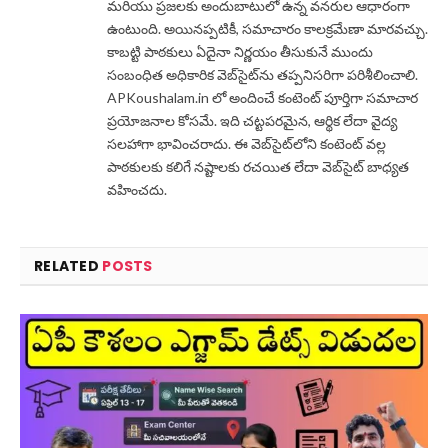
మరియు ప్రజలకు అందుబాటులో ఉన్న వనరుల ఆధారంగా
ఉంటుంది. అయినప్పటికీ, సమాచారం కాలక్రమేణా మారవచ్చు.
కాబట్టి పాఠకులు ఏదైనా నిర్ణయం తీసుకునే ముందు
సంబంధిత అధికారిక వెబ్‌సైట్‌ను తప్పనిసరిగా పరిశీలించాలి.
APKoushalam.in లో అందించే కంటెంట్ పూర్తిగా సమాచార
ప్రయోజనాల కోసమే. ఇది చట్టపరమైన, ఆర్థిక లేదా వైద్య
సలహాగా భావించరాదు. ఈ వెబ్‌సైట్‌లోని కంటెంట్ వల్ల
పాఠకులకు కలిగే నష్టాలకు రచయిత లేదా వెబ్‌సైట్ బాధ్యత
వహించదు.
RELATED
POSTS