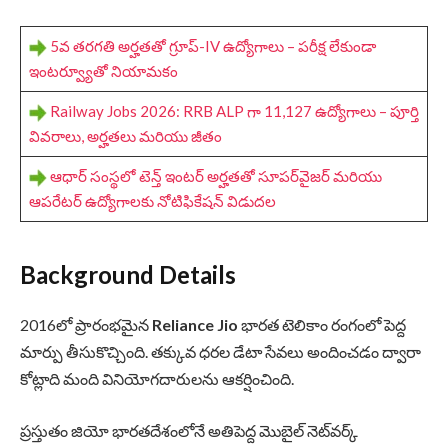
5వ తరగతి అర్హతతో గ్రూప్-IV ఉద్యోగాలు – పరీక్ష లేకుండా
ఇంటర్వ్యూతో నియామకం
Railway Jobs 2026: RRB ALP గా 11,127 ఉద్యోగాలు – పూర్తి
వివరాలు, అర్హతలు మరియు జీతం
ఆధార్ సంస్థలో టెన్త్ ఇంటర్ అర్హతతో సూపర్‌వైజర్ మరియు
ఆపరేటర్ ఉద్యోగాలకు నోటిఫికేషన్ విడుదల
Background Details
2016లో ప్రారంభమైన
Reliance Jio
భారత టెలికాం రంగంలో పెద్ద
మార్పు తీసుకొచ్చింది. తక్కువ ధరల డేటా సేవలు అందించడం ద్వారా
కోట్లాది మంది వినియోగదారులను ఆకర్షించింది.
ప్రస్తుతం జియో భారతదేశంలోనే అతిపెద్ద మొబైల్ నెట్‌వర్క్