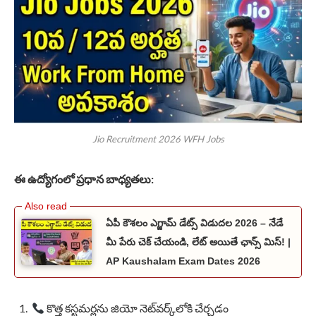
Jio Recruitment 2026 WFH Jobs
ఈ ఉద్యోగంలో ప్రధాన బాధ్యతలు:
ఏపీ కౌశలం ఎగ్జామ్ డేట్స్ విడుదల 2026 – నేడే
మీ పేరు చెక్ చేయండి, లేట్ అయితే ఛాన్స్ మిస్! |
AP Kaushalam Exam Dates 2026
కొత్త కస్టమర్లను జియో నెట్‌వర్క్‌లోకి చేర్చడం