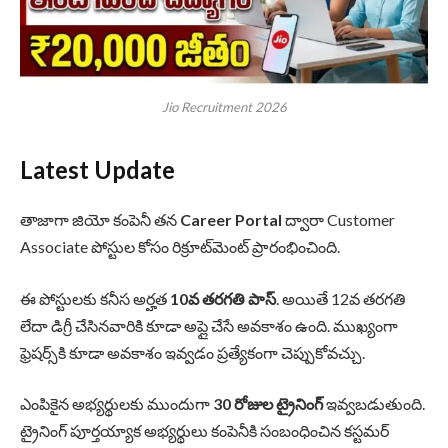
Jio Recruitment 2026
Latest Update
తాజాగా జియో కంపెనీ తన
Career Portal
ద్వారా Customer
Associate పోస్టుల కోసం రిక్రూట్‌మెంట్ ప్రారంభించింది.
ఈ పోస్టులకు కనీస అర్హత
10వ తరగతి పాస్
. అయితే 12వ తరగతి
లేదా డిగ్రీ చేసినవారికి కూడా అప్లై చేసే అవకాశం ఉంది. ముఖ్యంగా
ఫ్రెషర్స్‌కి కూడా అవకాశం ఇవ్వడం ప్రత్యేకంగా చెప్పుకోవచ్చు.
ఎంపికైన అభ్యర్థులకు ముందుగా
30 రోజుల ట్రైనింగ్
ఇవ్వబడుతుంది.
ట్రైనింగ్ పూర్తయ్యాక అభ్యర్థులు కంపెనీకి సంబంధించిన కస్టమర్