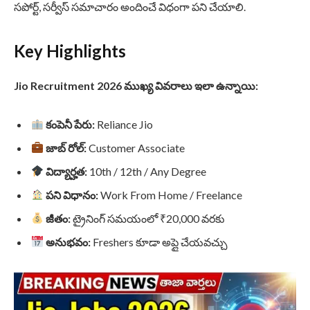
సపోర్ట్, సర్వీస్ సమాచారం అందించే విధంగా పని చేయాలి.
Key Highlights
Jio Recruitment 2026 ముఖ్య వివరాలు ఇలా ఉన్నాయి:
కంపెనీ పేరు:
Reliance Jio
జాబ్ రోల్:
Customer Associate
విద్యార్హత:
10th / 12th / Any Degree
పని విధానం:
Work From Home / Freelance
జీతం:
ట్రైనింగ్ సమయంలో ₹20,000 వరకు
అనుభవం:
Freshers కూడా అప్లై చేయవచ్చు