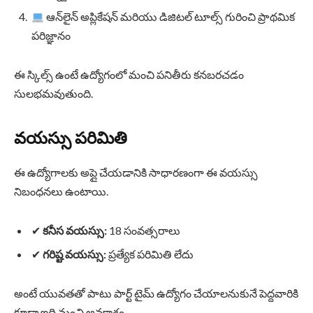
ఆన్‌లైన్ అప్లికేషన్ మరియు డిజిటల్ టూల్స్ గురించి ప్రాథమిక
పరిజ్ఞానం
ఈ స్కిల్స్ ఉంటే ఉద్యోగంలో మంచి పనితీరు కనబరచడం
సులభమవుతుంది.
వయస్సు పరిమితి
ఈ ఉద్యోగాలకు అప్లై చేయడానికి సాధారణంగా ఈ వయస్సు
నిబంధనలు ఉంటాయి.
✔
కనీస వయస్సు:
18 సంవత్సరాలు
✔
గరిష్ట వయస్సు:
ప్రత్యేక పరిమితి లేదు
అంటే యువతతో పాటు పార్ట్ టైమ్ ఉద్యోగం చేయాలనుకునే పెద్దవారికి
కూడా ఇది మంచి అవకాశం.