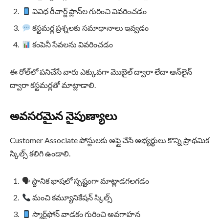
వివిధ రీచార్జ్ ప్లాన్‌ల గురించి వివరించడం
కస్టమర్ల ప్రశ్నలకు సమాధానాలు ఇవ్వడం
కంపెనీ సేవలను వివరించడం
ఈ రోల్‌లో పనిచేసే వారు ఎక్కువగా మొబైల్ ద్వారా లేదా ఆన్‌లైన్
ద్వారా కస్టమర్లతో మాట్లాడాలి.
అవసరమైన నైపుణ్యాలు
Customer Associate పోస్టులకు అప్లై చేసే అభ్యర్థులు కొన్ని ప్రాథమిక
స్కిల్స్ కలిగి ఉండాలి.
🗣 స్థానిక భాషలో స్పష్టంగా మాట్లాడగలగడం
మంచి కమ్యూనికేషన్ స్కిల్స్
స్మార్ట్‌ఫోన్ వాడకం గురించి అవగాహన