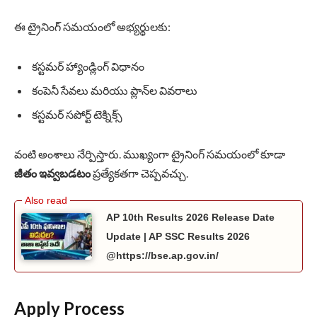
ఈ ట్రైనింగ్ సమయంలో అభ్యర్థులకు:
కస్టమర్ హ్యాండ్లింగ్ విధానం
కంపెనీ సేవలు మరియు ప్లాన్‌ల వివరాలు
కస్టమర్ సపోర్ట్ టెక్నిక్స్
వంటి అంశాలు నేర్పిస్తారు. ముఖ్యంగా ట్రైనింగ్ సమయంలో కూడా
జీతం ఇవ్వబడటం
ప్రత్యేకతగా చెప్పవచ్చు.
AP 10th Results 2026 Release Date
Update | AP SSC Results 2026
@https://bse.ap.gov.in/
Apply Process