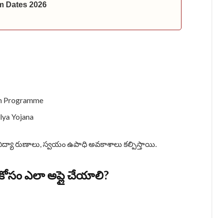
m Dates 2026
on Programme
ya Yojana
, విద్యా రుణాలు, స్వయం ఉపాధి అవకాశాలు కల్పిస్తాయి.
కోసం ఎలా అప్లై చేయాలి?
: