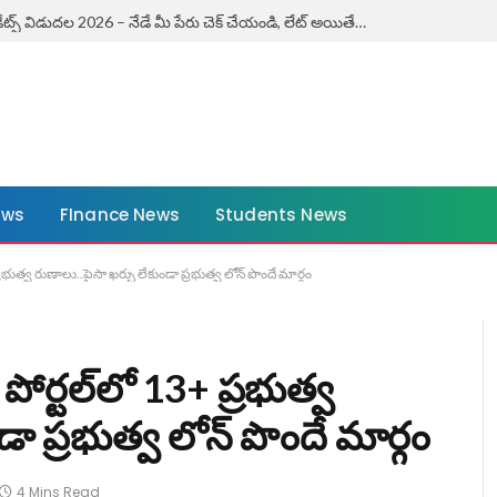
ఏపీ కౌశలం ఎగ్జామ్ డేట్స్ విడుదల 2026 – నేడే మీ పేరు చెక్ చేయండి, లేట్ అయితే ఛాన్స్ మిస్! | AP Kaushalam Exam Dates 2026
ews
FInance News
Students News
రభుత్వ రుణాలు..పైసా ఖర్చు లేకుండా ప్రభుత్వ లోన్ పొందే మార్గం
ోర్టల్‌లో 13+ ప్రభుత్వ
డా ప్రభుత్వ లోన్ పొందే మార్గం
4 Mins Read