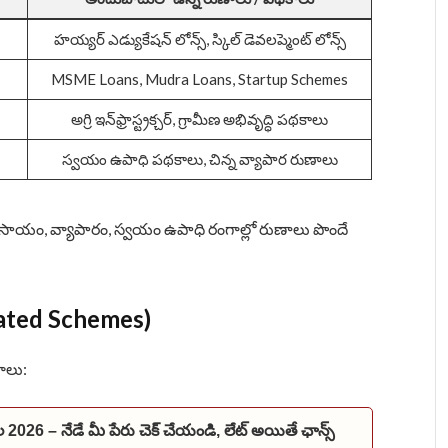
హయ్యర్ ఎడ్యుకేషన్ లోన్స్, స్కిల్ డెవలప్మెంట్ లోన్స్
MSME Loans, Mudra Loans, Startup Schemes
అగ్రి ఇన్‌ఫ్రాస్ట్రక్చర్, గ్రామీణ అభివృద్ధి పథకాలు
స్వయం ఉపాధి పథకాలు, చిన్న వ్యాపార రుణాలు
యవసాయం, వ్యాపారం, స్వయం ఉపాధి రంగాల్లో రుణాలు పొందే
rated Schemes)
ాలు:
ల 2026 – నేడే మీ పేరు చెక్ చేయండి, లేట్ అయితే ఛాన్స్