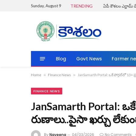
Sunday, August 9
TRENDING
Blog
Govt News
Farmer n
Home
»
FInance News
»
JanSamarth Portal: ఒకే పోర్టల్‌లో 13+ ప్
FINANCE NEWS
JanSamarth Portal: ఒకే ప
రుణాలు..పైసా ఖర్చు లేకుం
By
Naveena
04/03/2026
No Comments