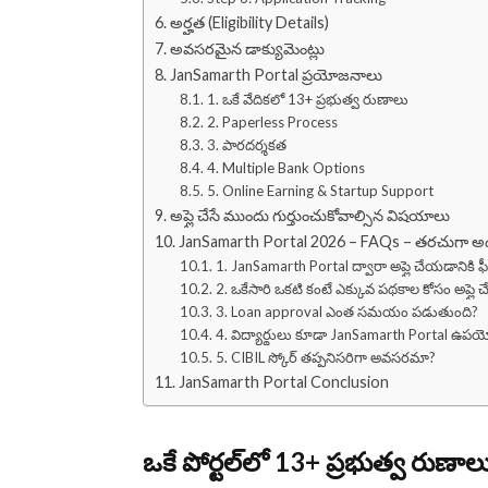
అర్హత (Eligibility Details)
అవసరమైన డాక్యుమెంట్లు
JanSamarth Portal ప్రయోజనాలు
1. ఒకే వేదికలో 13+ ప్రభుత్వ రుణాలు
2. Paperless Process
3. పారదర్శకత
4. Multiple Bank Options
5. Online Earning & Startup Support
అప్లై చేసే ముందు గుర్తుంచుకోవాల్సిన విషయాలు
JanSamarth Portal 2026 – FAQs – తరచుగా అడిగే
1. JanSamarth Portal ద్వారా అప్లై చేయడానికి 
2. ఒకేసారి ఒకటి కంటే ఎక్కువ పథకాల కోసం అప్లై
3. Loan approval ఎంత సమయం పడుతుంది?
4. విద్యార్థులు కూడా JanSamarth Portal ఉపయ
5. CIBIL స్కోర్ తప్పనిసరిగా అవసరమా?
JanSamarth Portal Conclusion
ఒకే పోర్టల్‌లో 13+ ప్రభుత్వ రుణాలు