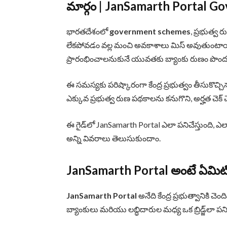
మార్గం | JanSamarth Portal 
భారతదేశంలో
government schemes
, ప్రభుత్వ
లేకపోవడం వల్ల మంచి అవకాశాలు మిస్ అవుతుంటాయి. ముఖ
ప్రారంభించాలనుకునే యువతకు బ్యాంకు రుణం పొం
ఈ సమస్యకు పరిష్కారంగా కేంద్ర ప్రభుత్వం తీసుకొచ్చిన
ఎక్కువ ప్రభుత్వ రుణ పథకాలను కనుగొని, అర్హత చెక్ 
ఈ గైడ్‌లో JanSamarth Portal ఎలా పనిచేస్తుంది, ఎల
అన్ని వివరాలు తెలుసుకుందాం.
JanSamarth Portal అంటే ఏమిట
JanSamarth Portal
అనేది కేంద్ర ప్రభుత్వానికి చెంద
బ్యాంకులు మరియు లబ్ధిదారుల మధ్య ఒక బ్రిడ్జ్‌లా పనిచ