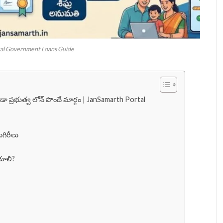
al Government Loans Guide
ుండా ప్రభుత్వ లోన్ పొందే మార్గం | JanSamarth Portal
గిరీలు
యాలి?