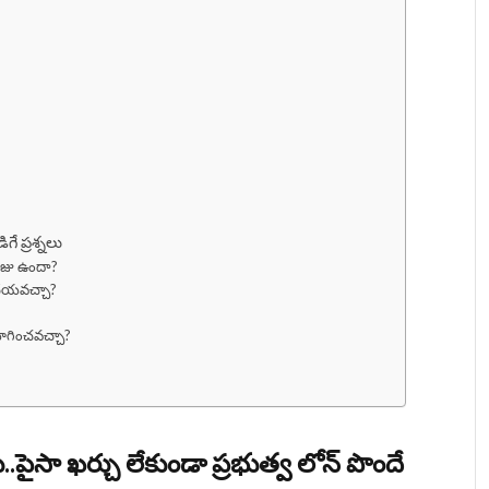
 ప్రశ్నలు
ఫీజు ఉందా?
 చేయవచ్చా?
ోగించవచ్చా?
..పైసా ఖర్చు లేకుండా ప్రభుత్వ లోన్ పొందే