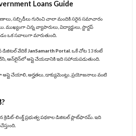
Government Loans Guide
 రుణాలు, సబ్సిడీలు గురించి చాలా మందికి సరైన సమాచారం
్యంగా చిన్న వ్యాపారులు, విద్యార్థులు, స్టార్టప్
దడం ఒక సవాలుగా మారుతుంది.
 డిజిటల్ వేదికే
JanSamarth Portal
. ఒకే చోట 13 కంటే
చేసి, ఆన్‌లైన్‌లో అప్లై చేయడానికి ఇది సహాయపడుతుంది.
ా అప్లై చేయాలి, అర్హతలు, డాక్యుమెంట్లు, ప్రయోజనాలు వంటి
ి?
ిన క్రెడిట్-లింక్డ్ ప్రభుత్వ పథకాల డిజిటల్ ప్లాట్‌ఫారమ్. ఇది
ేస్తుంది.