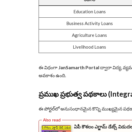
Education Loans
Business Activity Loans
Agriculture Loans
Livelihood Loans
ఈ విధంగా
JanSamarth Portal
ద్వారా విద్య, వ్
అవకాశం ఉంది.
ప్రముఖ ప్రభుత్వ పథకాలు (Integ
ఈ పోర్టల్‌లో అనుసంధానమైన కొన్ని ముఖ్యమైన పథక
ఏపీ కౌశలం ఎగ్జామ్ డేట్స్ విడుద