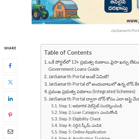
JanSamarth Port
SHARE
Table of Contents
ఒకే పోర్టల్‌లో 13+ ప్రభుత్వ రుణాలు..పైసా ఖర్చు లేక
Government Loans Guide
JanSamarth Portal అంటే ఏమిటి?
JanSamarth Portal లో అందుబాటులో ఉన్న లోన్ కేట
ప్రముఖ ప్రభుత్వ పథకాలు (Integrated Schemes)
JanSamarth Portal ద్వారా లోన్ కోసం ఎలా అప్లై చే
Step 1: అధికారిక వెబ్‌సైట్‌ సందర్శించండి
Step 2: Loan Category ఎంచుకోండి
Step 3: Eligibility Check
Step 4: సరైన స్కీమ్ ఎంపిక
Step 5: Online Application
Step 6: Application Tracking