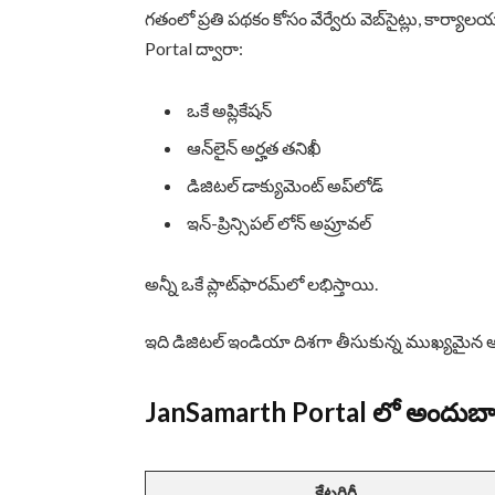
గతంలో ప్రతి పథకం కోసం వేర్వేరు వెబ్‌సైట్లు, కార
Portal ద్వారా:
ఒకే అప్లికేషన్
ఆన్‌లైన్ అర్హత తనిఖీ
డిజిటల్ డాక్యుమెంట్ అప్‌లోడ్
ఇన్-ప్రిన్సిపల్ లోన్ అప్రూవల్
అన్నీ ఒకే ప్లాట్‌ఫారమ్‌లో లభిస్తాయి.
ఇది డిజిటల్ ఇండియా దిశగా తీసుకున్న ముఖ్యమైన 
JanSamarth Portal లో అందుబాటు
కేటగిరీ