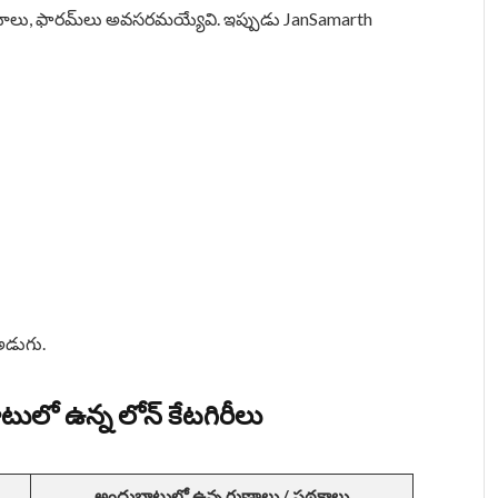
్యాలయాలు, ఫారమ్‌లు అవసరమయ్యేవి. ఇప్పుడు JanSamarth
అడుగు.
లో ఉన్న లోన్ కేటగిరీలు
అందుబాటులో ఉన్న రుణాలు / పథకాలు