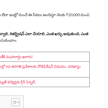
ర్లు లేదా ఇంట్లో నుంచే ఈ సేవలు అందిస్తూ నెలకు ₹20,000 నుంచి
లి, రిజిస్ట్రేషన్ ఎలా చేయాలి, ఎంత ఖర్చు అవుతుంది, ఎంత
లుసుకుందాం.
పిణీకి ముహూర్తం ఖరారు!
్లో 6వ తరగతి ప్రవేశాలకు నోటిఫికేషన్ విడుదల.. దరఖాస్తు
ెక్షన్లకు గ్రీన్ సిగ్నల్..