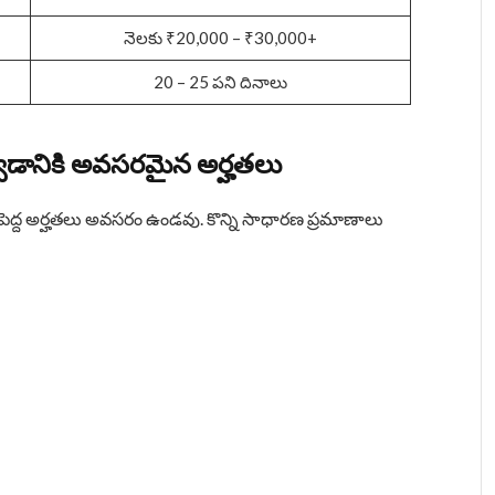
నెలకు ₹20,000 – ₹30,000+
20 – 25 పని దినాలు
డానికి అవసరమైన అర్హతలు
పెద్ద అర్హతలు అవసరం ఉండవు. కొన్ని సాధారణ ప్రమాణాలు