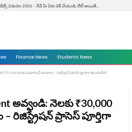
ఏపీ కౌశలం ఎగ్జామ్ డేట్స్ విడుదల 2026 – నేడే మీ పేరు చెక్ చేయండి, లేట్ అయితే ఛాన్స్ మిస్! | AP Kaushalam Exam Dates 2026
ews
FInance News
Students News
30,000 వరకు సంపాదించే అవకాశం – రిజిస్ట్రేషన్ ప్రాసెస్ పూర్తిగా తెలుసుకోండి
t అవ్వండి: నెలకు ₹30,000
జిస్ట్రేషన్ ప్రాసెస్ పూర్తిగా