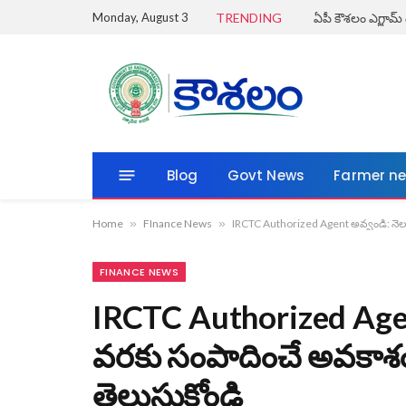
Monday, August 3
TRENDING
Blog
Govt News
Farmer n
Home
»
FInance News
»
IRCTC Authorized Agent అవ్వండి: నెలకు ₹
FINANCE NEWS
IRCTC Authorized Agen
వరకు సంపాదించే అవకాశం – రి
తెలుసుకోండి