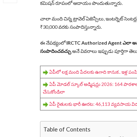
కమిషన్ రూపంలో ఆదాయం పొందుతున్నారు.
చాలా మంది చిన్న ట్రావెల్ ఏజెన్సీలు, ఇంటర్నెట్ సెంట
₹30,000 వరకు సంపాదిస్తున్నారు.
ఈ నేపథ్యంలో
IRCTC Authorized Agent ఎలా అవ్వా
సంపాదించవచ్చు
అనే వివరాలు ఇప్పుడు పూర్తిగా తె
ఏపీలో లక్ష మంది పేదలకు ఉగాది కానుక.. ఇళ్ల పం
ఏపీ మోడల్ స్కూల్ అడ్మిషన్లు 2026: 164 పాఠశాలల
చేసుకోండిలా
ఏపీ రైతులకు భారీ ఊరట: 46,113 వ్యవసాయ విద్యుత్ కన
Table of Contents