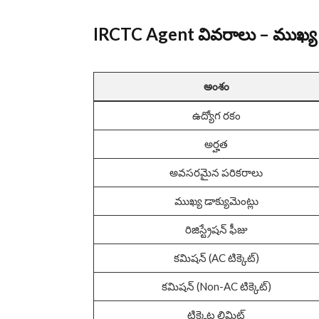
IRCTC Agent వివరాలు – ముఖ్
అంశం
ఉద్యోగ రకం
అర్హత
అవసరమైన పరికరాలు
ముఖ్య డాక్యుమెంట్లు
రిజిస్ట్రేషన్ ఫీజు
కమిషన్ (AC టిక్కెట్)
కమిషన్ (Non-AC టిక్కెట్)
టిక్కెట్ల లిమిట్