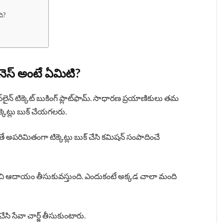
ి?
ెస్ అంటే ఏమిటి?
లైన్ టిక్కెట్ బుకింగ్ ప్లాట్‌ఫామ్. సాధారణ ప్రయాణికులు తమ
క్కెట్లు బుక్ చేయగలరు.
అపరిమితంగా టిక్కెట్లు బుక్ చేసి కమిషన్ సంపాదించే
 మంచి ఆదాయం తీసుకువస్తుంది. ఎందుకంటే అక్కడ చాలా మంది
 చేసి సేవా చార్జ్ తీసుకుంటారు.