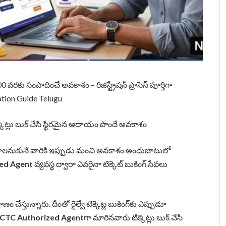
కు సంపాదించే అవకాశం – రిజిస్ట్రేషన్ ప్రాసెస్ పూర్తిగా
ation Guide Telugu
ిక్కెట్లు బుక్ చేసి స్థిరమైన ఆదాయం పొందే అవకాశం
నుకునే వారికి ఇప్పుడు మంచి అవకాశం అందుబాటులో
ed Agent
వ్యవస్థ ద్వారా ఎవరైనా టిక్కెట్ బుకింగ్ సేవలు
ణం చేస్తున్నారు. దీంతో రైల్వే టిక్కెట్ల బుకింగ్‌కు ఎప్పుడూ
RCTC Authorized Agent
గా మారినవారు టిక్కెట్లు బుక్ చేసి