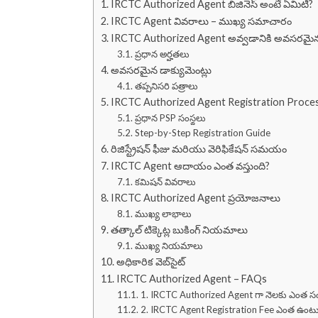
IRCTC Authorized Agent బిజినెస్ అంటే ఏమిటి?
IRCTC Agent వివరాలు – ముఖ్య సమాచారం
IRCTC Authorized Agent అవ్వడానికి అవసరమైన
ప్రధాన అర్హతలు
అవసరమైన డాక్యుమెంట్లు
తప్పనిసరి పత్రాలు
IRCTC Authorized Agent Registration Proce
ప్రధాన PSP సంస్థలు
Step-by-Step Registration Guide
రిజిస్ట్రేషన్ ఫీజు మరియు వెరిఫికేషన్ సమయం
IRCTC Agent ఆదాయం ఎంత వస్తుంది?
కమిషన్ వివరాలు
IRCTC Authorized Agent ప్రయోజనాలు
ముఖ్య లాభాలు
తత్కాల్ టిక్కెట్ల బుకింగ్ నియమాలు
ముఖ్య నియమాలు
అధికారిక వెబ్‌సైట్
IRCTC Authorized Agent – FAQs
1. IRCTC Authorized Agent గా నెలకు ఎంత స
2. IRCTC Agent Registration Fee ఎంత ఉంటు