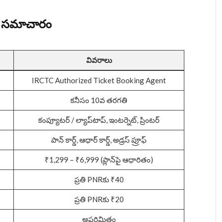
య సమాచారం
వివరాలు
IRCTC Authorized Ticket Booking Agent
కనీసం 10వ తరగతి
కంప్యూటర్ / ల్యాప్‌టాప్, ఇంటర్నెట్, ప్రింటర్
పాన్ కార్డ్, ఆధార్ కార్డ్, అడ్రస్ ప్రూఫ్
₹1,299 – ₹6,999 (ప్లాన్‌పై ఆధారితం)
ప్రతి PNRకు ₹40
ప్రతి PNRకు ₹20
అపరిమితం