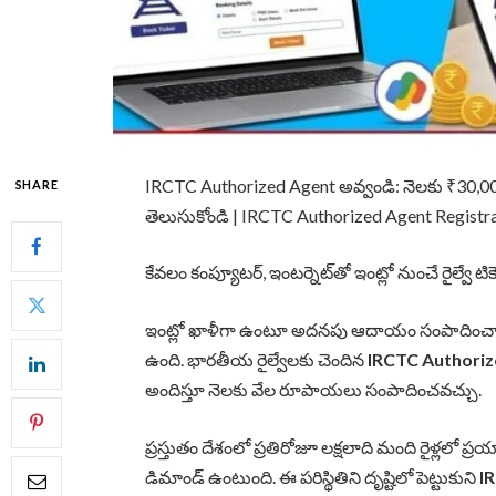
IRCTC Authorized Agent అవ్వండి: నెలకు ₹30,000 వర
SHARE
తెలుసుకోండి | IRCTC Authorized Agent Registr
కేవలం కంప్యూటర్, ఇంటర్నెట్‌తో ఇంట్లో నుంచే రైల్వే ట
ఇంట్లో ఖాళీగా ఉంటూ అదనపు ఆదాయం సంపాదించాల
ఉంది. భారతీయ రైల్వేలకు చెందిన
IRCTC Authoriz
అందిస్తూ నెలకు వేల రూపాయలు సంపాదించవచ్చు.
ప్రస్తుతం దేశంలో ప్రతిరోజూ లక్షలాది మంది రైళ్లలో ప్రయా
డిమాండ్ ఉంటుంది. ఈ పరిస్థితిని దృష్టిలో పెట్టుకుని
I