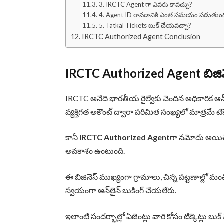
3. IRCTC Agent గా ఎవరు కావచ్చు?
4. Agent ID రావడానికి ఎంత సమయం పడుతుంద
5. Tatkal Tickets బుక్ చేయవచ్చా?
IRCTC Authorized Agent Conclusion
IRCTC Authorized Agent బిజిన
IRCTC అనేది భారతీయ రైల్వేకు చెందిన అధికారిక ఆన్‌
వ్యక్తిగత అకౌంట్ ద్వారా పరిమిత సంఖ్యలో మాత్రమే టి
కానీ
IRCTC Authorized Agent
గా నమోదు అయితే 
అవకాశం ఉంటుంది.
ఈ బిజినెస్ ముఖ్యంగా గ్రామాలు, చిన్న పట్టణాల్లో
స్వయంగా ఆన్‌లైన్ బుకింగ్ చేయలేరు.
ఇలాంటి సందర్భాల్లో ఏజెంట్లు వారి కోసం టిక్కెట్లు బుక్