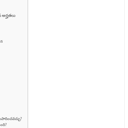
 అర్హతలు
ss
ంపాదించవచ్చు?
ంది?