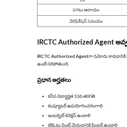
సగటు ఆదాయం
వెరిఫికేషన్ సమయం
IRCTC Authorized Agent అవ్వ
IRCTC Authorized Agent
గా నమోదు కావడానికి 
ఉంటే సరిపోతుంది.
ప్రధాన అర్హతలు
కనీస విద్యార్హత 10వ తరగతి
కంప్యూటర్ ఉపయోగించగలగాలి
ఇంటర్నెట్ కనెక్షన్ ఉండాలి
టిక్కెట్లు ప్రింట్ చేయడానికి ప్రింటర్ ఉండాలి