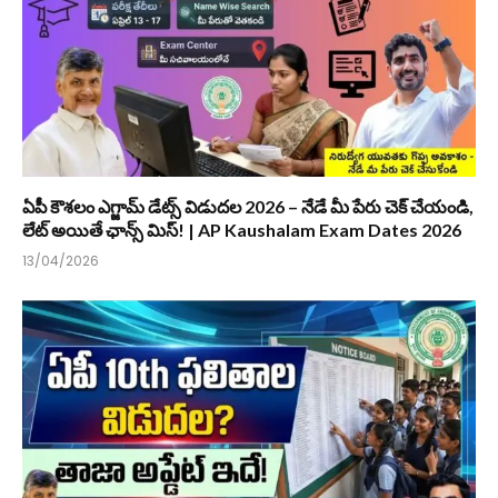
ఏపీ కౌశలం ఎగ్జామ్ డేట్స్ విడుదల 2026 – నేడే మీ పేరు చెక్ చేయండి,
లేట్ అయితే ఛాన్స్ మిస్! | AP Kaushalam Exam Dates 2026
13/04/2026