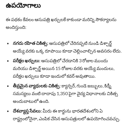
ఉపయోగాలు
ఈ పథకం కేవలం ఆసుపత్రి ఖర్చులకే కాకుండా మరిన్ని సౌకర్యాలను
అందిస్తుంది:
నగదు రహిత చికిత్స:
ఆసుపత్రిలో చేరినప్పటి నుండి డిశ్చార్జ్
అయ్యే వరకు ఒక్క రూపాయి కూడా చెల్లించాల్సిన అవసరం లేదు.
పరీక్షల ఖర్చులు:
ఆసుపత్రిలో చేరడానికి 3 రోజుల ముందు
మరియు డిశ్చార్జ్ అయిన 15 రోజుల వరకు అయ్యే మందులు,
పరీక్షల ఖర్చులు కూడా ఇందులో కవర్ అవుతాయి.
తీవ్రమైన వ్యాధులకు చికిత్స:
క్యాన్సర్, గుండె జబ్బులు, కిడ్నీ
సమస్యలు వంటి దాదాపు 1,350 పైగా వైద్య విధానాలకు చికిత్స
అందుబాటులో ఉంది.
దేశవ్యాప్త సేవలు:
మీరు ఈ కార్డును భారతదేశంలోని ఏ
రాష్ట్రంలోనైనా, ఎంపిక చేసిన ఆసుపత్రులలో ఉపయోగించవచ్చు.