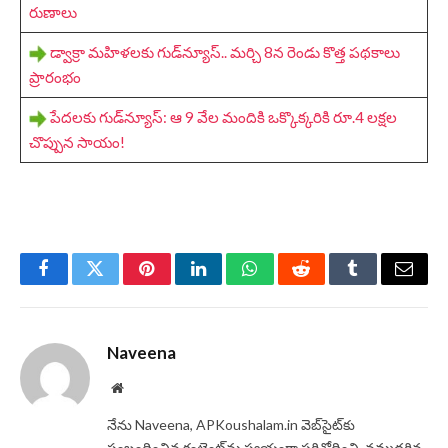
రుణాలు
డ్వాక్రా మహిళలకు గుడ్‌న్యూస్.. మర్చి 8న రెండు కొత్త పథకాలు
ప్రారంభం
పేదలకు గుడ్‌న్యూస్: ఆ 9 వేల మందికి ఒక్కొక్కరికి రూ.4 లక్షల
చొప్పున సాయం!
Facebook
Twitter
Pinterest
LinkedIn
WhatsApp
Reddit
Tumblr
Email
Naveena
Website
నేను Naveena, APKoushalam.in వెబ్‌సైట్‌కు
సంబంధించిన కంటెంట్‌ను స్వయంగా పరిశోధించి, నమ్మదగిన