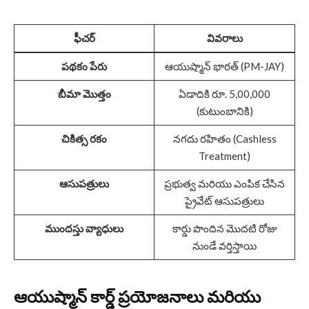
ఫీచర్
వివరాలు
పథకం పేరు
ఆయుష్మాన్ భారత్ (PM-JAY)
బీమా మొత్తం
ఏడాదికి రూ. 5,00,000
(కుటుంబానికి)
చికిత్స రకం
నగదు రహితం (Cashless
Treatment)
ఆసుపత్రులు
ప్రభుత్వ మరియు ఎంపిక చేసిన
ప్రైవేట్ ఆసుపత్రులు
ముందస్తు వ్యాధులు
కార్డు పొందిన మొదటి రోజు
నుండే వర్తిస్తాయి
ఆయుష్మాన్ కార్డ్ ప్రయోజనాలు మరియు