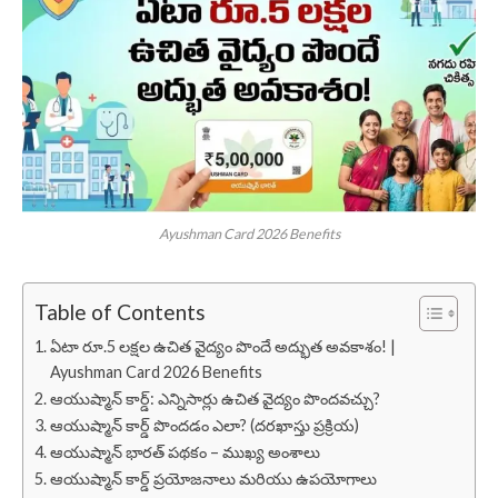
Ayushman Card 2026 Benefits
Table of Contents
ఏటా రూ.5 లక్షల ఉచిత వైద్యం పొందే అద్భుత అవకాశం! |
Ayushman Card 2026 Benefits
ఆయుష్మాన్ కార్డ్: ఎన్నిసార్లు ఉచిత వైద్యం పొందవచ్చు?
ఆయుష్మాన్ కార్డ్ పొందడం ఎలా? (దరఖాస్తు ప్రక్రియ)
ఆయుష్మాన్ భారత్ పథకం – ముఖ్య అంశాలు
ఆయుష్మాన్ కార్డ్ ప్రయోజనాలు మరియు ఉపయోగాలు