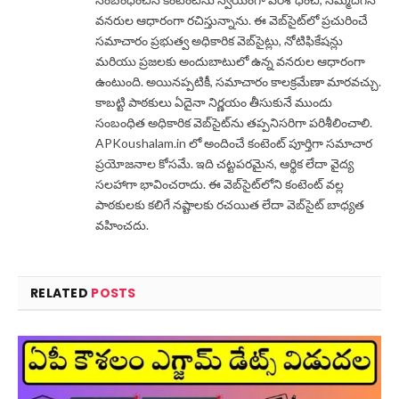
వనరుల ఆధారంగా రచిస్తున్నాను. ఈ వెబ్‌సైట్‌లో ప్రచురించే
సమాచారం ప్రభుత్వ అధికారిక వెబ్‌సైట్లు, నోటిఫికేషన్లు
మరియు ప్రజలకు అందుబాటులో ఉన్న వనరుల ఆధారంగా
ఉంటుంది. అయినప్పటికీ, సమాచారం కాలక్రమేణా మారవచ్చు.
కాబట్టి పాఠకులు ఏదైనా నిర్ణయం తీసుకునే ముందు
సంబంధిత అధికారిక వెబ్‌సైట్‌ను తప్పనిసరిగా పరిశీలించాలి.
APKoushalam.in లో అందించే కంటెంట్ పూర్తిగా సమాచార
ప్రయోజనాల కోసమే. ఇది చట్టపరమైన, ఆర్థిక లేదా వైద్య
సలహాగా భావించరాదు. ఈ వెబ్‌సైట్‌లోని కంటెంట్ వల్ల
పాఠకులకు కలిగే నష్టాలకు రచయిత లేదా వెబ్‌సైట్ బాధ్యత
వహించదు.
RELATED
POSTS