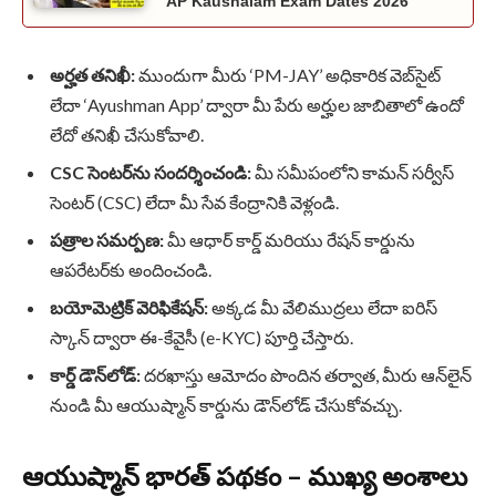
AP Kaushalam Exam Dates 2026
అర్హత తనిఖీ:
ముందుగా మీరు ‘PM-JAY’ అధికారిక వెబ్‌సైట్
లేదా ‘Ayushman App’ ద్వారా మీ పేరు అర్హుల జాబితాలో ఉందో
లేదో తనిఖీ చేసుకోవాలి.
CSC సెంటర్‌ను సందర్శించండి:
మీ సమీపంలోని కామన్ సర్వీస్
సెంటర్ (CSC) లేదా మీ సేవ కేంద్రానికి వెళ్లండి.
పత్రాల సమర్పణ:
మీ ఆధార్ కార్డ్ మరియు రేషన్ కార్డును
ఆపరేటర్‌కు అందించండి.
బయోమెట్రిక్ వెరిఫికేషన్:
అక్కడ మీ వేలిముద్రలు లేదా ఐరిస్
స్కాన్ ద్వారా ఈ-కేవైసీ (e-KYC) పూర్తి చేస్తారు.
కార్డ్ డౌన్‌లోడ్:
దరఖాస్తు ఆమోదం పొందిన తర్వాత, మీరు ఆన్‌లైన్
నుండి మీ ఆయుష్మాన్ కార్డును డౌన్‌లోడ్ చేసుకోవచ్చు.
ఆయుష్మాన్ భారత్ పథకం – ముఖ్య అంశాలు