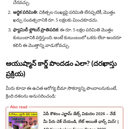
చేరవచ్చు.
ఆర్థిక పరిమితి:
చికిత్సల సంఖ్యపై పరిమితి లేనప్పటికీ, మొత్తం
ఖర్చు సంవత్సరానికి రూ. 5 లక్షలకు మించకూడదు.
ఫ్యామిలీ ఫ్లోటర్ ప్రాతిపదిక:
ఈ రూ. 5 లక్షల పరిమితి మొత్తం
కుటుంబానికి వర్తిస్తుంది. అంటే కుటుంబంలో ఒకరు లేదా అందరూ
కలిసి ఈ మొత్తాన్ని వాడుకోవచ్చు.
ఆయుష్మాన్ కార్డ్ పొందడం ఎలా? (దరఖాస్తు
ప్రక్రియ)
మీరు కూడా ఈ ఉచిత ఆరోగ్య బీమా సౌకర్యాన్ని పొందాలనుకుంటే,
క్రింది దశలను అనుసరించండి:
ఏపీ కౌశలం ఎగ్జామ్ డేట్స్ విడుదల 2026 – నేడే
మీ పేరు చెక్ చేయండి, లేట్ అయితే ఛాన్స్ మిస్! |