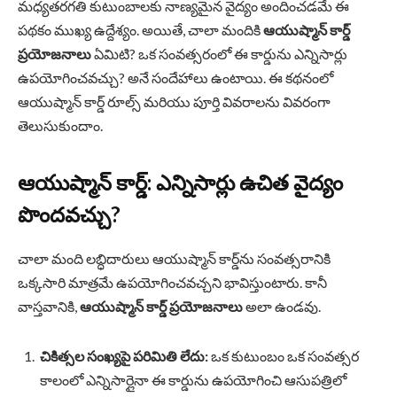
మధ్యతరగతి కుటుంబాలకు నాణ్యమైన వైద్యం అందించడమే ఈ
పథకం ముఖ్య ఉద్దేశ్యం. అయితే, చాలా మందికి
ఆయుష్మాన్ కార్డ్
ప్రయోజనాలు
ఏమిటి? ఒక సంవత్సరంలో ఈ కార్డును ఎన్నిసార్లు
ఉపయోగించవచ్చు? అనే సందేహాలు ఉంటాయి. ఈ కథనంలో
ఆయుష్మాన్ కార్డ్ రూల్స్ మరియు పూర్తి వివరాలను వివరంగా
తెలుసుకుందాం.
ఆయుష్మాన్ కార్డ్: ఎన్నిసార్లు ఉచిత వైద్యం
పొందవచ్చు?
చాలా మంది లబ్ధిదారులు ఆయుష్మాన్ కార్డ్‌ను సంవత్సరానికి
ఒక్కసారి మాత్రమే ఉపయోగించవచ్చని భావిస్తుంటారు. కానీ
వాస్తవానికి,
ఆయుష్మాన్ కార్డ్ ప్రయోజనాలు
అలా ఉండవు.
చికిత్సల సంఖ్యపై పరిమితి లేదు:
ఒక కుటుంబం ఒక సంవత్సర
కాలంలో ఎన్నిసార్లైనా ఈ కార్డును ఉపయోగించి ఆసుపత్రిలో