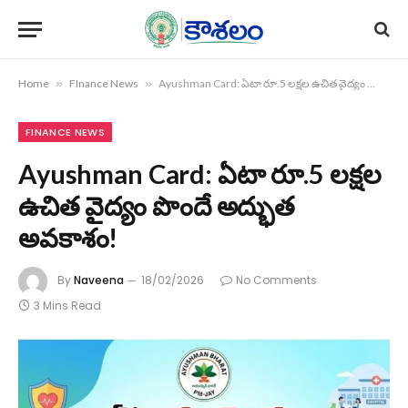
Home
»
FInance News
»
Ayushman Card: ఏటా రూ.5 లక్షల ఉచిత వైద్యం పొందే అద్భుత అవకాశం!
FINANCE NEWS
Ayushman Card: ఏటా రూ.5 లక్షల
ఉచిత వైద్యం పొందే అద్భుత
అవకాశం!
By
Naveena
18/02/2026
No Comments
3 Mins Read