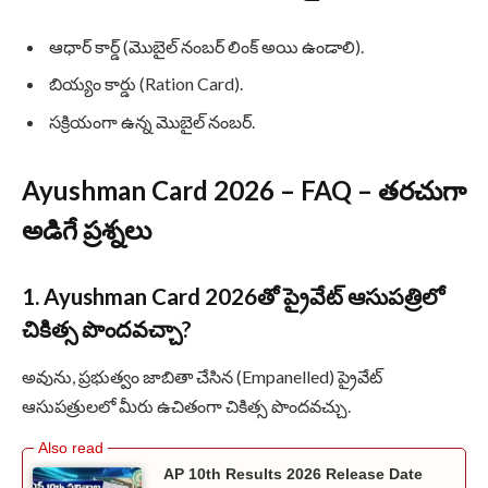
ఆధార్ కార్డ్ (మొబైల్ నంబర్ లింక్ అయి ఉండాలి).
బియ్యం కార్డు (Ration Card).
సక్రియంగా ఉన్న మొబైల్ నంబర్.
Ayushman Card 2026 – FAQ – తరచుగా
అడిగే ప్రశ్నలు
1. Ayushman Card 2026తో ప్రైవేట్ ఆసుపత్రిలో
చికిత్స పొందవచ్చా?
అవును, ప్రభుత్వం జాబితా చేసిన (Empanelled) ప్రైవేట్
ఆసుపత్రులలో మీరు ఉచితంగా చికిత్స పొందవచ్చు.
AP 10th Results 2026 Release Date