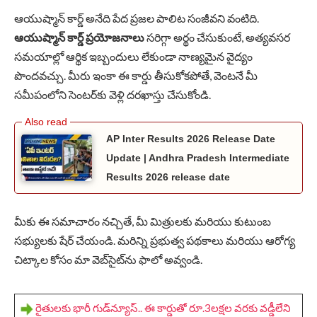
ఆయుష్మాన్ కార్డ్ అనేది పేద ప్రజల పాలిట సంజీవని వంటిది.
ఆయుష్మాన్ కార్డ్ ప్రయోజనాలు
సరిగ్గా అర్థం చేసుకుంటే, అత్యవసర
సమయాల్లో ఆర్థిక ఇబ్బందులు లేకుండా నాణ్యమైన వైద్యం
పొందవచ్చు. మీరు ఇంకా ఈ కార్డు తీసుకోకపోతే, వెంటనే మీ
సమీపంలోని సెంటర్‌కు వెళ్లి దరఖాస్తు చేసుకోండి.
AP Inter Results 2026 Release Date
Update | Andhra Pradesh Intermediate
Results 2026 release date
మీకు ఈ సమాచారం నచ్చితే, మీ మిత్రులకు మరియు కుటుంబ
సభ్యులకు షేర్ చేయండి. మరిన్ని ప్రభుత్వ పథకాలు మరియు ఆరోగ్య
చిట్కాల కోసం మా వెబ్‌సైట్‌ను ఫాలో అవ్వండి.
రైతులకు భారీ గుడ్‌న్యూస్.. ఈ కార్డుతో రూ.3లక్షల వరకు వడ్డీలేని