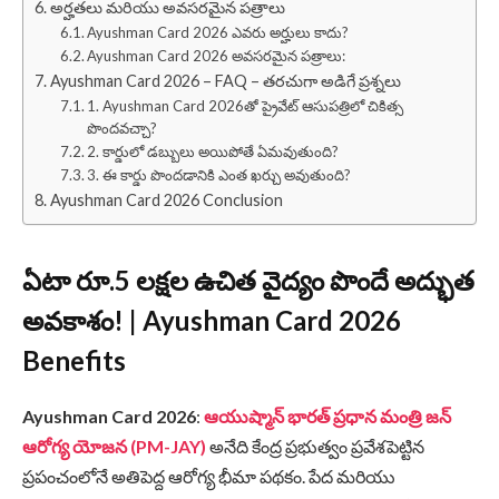
అర్హతలు మరియు అవసరమైన పత్రాలు
Ayushman Card 2026 ఎవరు అర్హులు కాదు?
Ayushman Card 2026 అవసరమైన పత్రాలు:
Ayushman Card 2026 – FAQ – తరచుగా అడిగే ప్రశ్నలు
1. Ayushman Card 2026తో ప్రైవేట్ ఆసుపత్రిలో చికిత్స
పొందవచ్చా?
2. కార్డులో డబ్బులు అయిపోతే ఏమవుతుంది?
3. ఈ కార్డు పొందడానికి ఎంత ఖర్చు అవుతుంది?
Ayushman Card 2026 Conclusion
ఏటా రూ.5 లక్షల ఉచిత వైద్యం పొందే అద్భుత
అవకాశం! | Ayushman Card 2026
Benefits
Ayushman Card 2026
:
ఆయుష్మాన్ భారత్ ప్రధాన మంత్రి జన్
ఆరోగ్య యోజన (PM-JAY)
అనేది కేంద్ర ప్రభుత్వం ప్రవేశపెట్టిన
ప్రపంచంలోనే అతిపెద్ద ఆరోగ్య భీమా పథకం. పేద మరియు