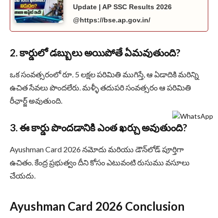
Update | AP SSC Results 2026
@https://bse.ap.gov.in/
2. కార్డులో డబ్బులు అయిపోతే ఏమవుతుంది?
ఒక సంవత్సరంలో రూ. 5 లక్షల పరిమితి ముగిస్తే, ఆ ఏడాదికి మరిన్ని
ఉచిత సేవలు పొందలేరు. మళ్ళీ తదుపరి సంవత్సరం ఆ పరిమితి
రీఛార్జ్ అవుతుంది.
3. ఈ కార్డు పొందడానికి ఎంత ఖర్చు అవుతుంది?
Ayushman Card 2026 నమోదు మరియు డౌన్‌లోడ్ పూర్తిగా
ఉచితం. కేంద్ర ప్రభుత్వం దీని కోసం ఎటువంటి రుసుము వసూలు
చేయదు.
Ayushman Card 2026 Conclusion