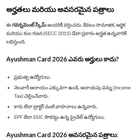
అర్హతలు మరియు అవసరమైన పత్రాలు
ఈ
గవర్నమెంట్ స్కీమ్
అందరికీ వర్తించదు. కేవలం సామాజిక, ఆర్థిక
మరియు కుల గణన (SECC 2011) డేటా ప్రకారం అర్హత ఉన్నవారికే
లభిస్తుంది.
Ayushman Card 2026
ఎవరు అర్హులు కాదు?
ప్రభుత్వ ఉద్యోగులు.
నెలవారీ ఆదాయం ఎక్కువగా ఉండి, ఆదాయపు పన్ను (Income
Tax) చెల్లించేవారు.
కారు లేదా ట్రాక్టర్ వంటి వాహనాలు ఉన్నవారు.
EPF లేదా ESIC సౌకర్యం ఉన్న ప్రైవేట్ ఉద్యోగులు.
Ayushman Card 2026
అవసరమైన పత్రాలు: