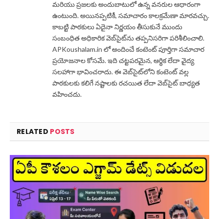
మరియు ప్రజలకు అందుబాటులో ఉన్న వనరుల ఆధారంగా
ఉంటుంది. అయినప్పటికీ, సమాచారం కాలక్రమేణా మారవచ్చు.
కాబట్టి పాఠకులు ఏదైనా నిర్ణయం తీసుకునే ముందు
సంబంధిత అధికారిక వెబ్‌సైట్‌ను తప్పనిసరిగా పరిశీలించాలి.
APKoushalam.in లో అందించే కంటెంట్ పూర్తిగా సమాచార
ప్రయోజనాల కోసమే. ఇది చట్టపరమైన, ఆర్థిక లేదా వైద్య
సలహాగా భావించరాదు. ఈ వెబ్‌సైట్‌లోని కంటెంట్ వల్ల
పాఠకులకు కలిగే నష్టాలకు రచయిత లేదా వెబ్‌సైట్ బాధ్యత
వహించదు.
RELATED
POSTS