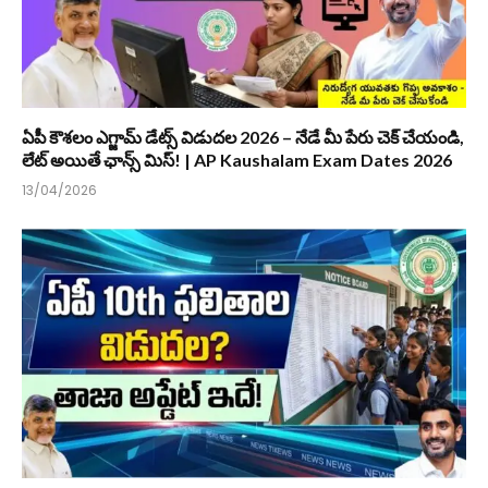
ఏపీ కౌశలం ఎగ్జామ్ డేట్స్ విడుదల 2026 – నేడే మీ పేరు చెక్ చేయండి,
లేట్ అయితే ఛాన్స్ మిస్! | AP Kaushalam Exam Dates 2026
13/04/2026