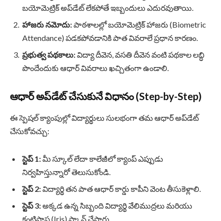
బయోమెట్రిక్ అప్‌డేట్ లేకపోతే ఇబ్బందులు ఎదురవుతాయి.
హాజరు నమోదు:
పాఠశాలల్లో బయోమెట్రిక్ హాజరు (Biometric
Attendance) పడకపోవడానికి పాత వివరాలే ప్రధాన కారణం.
ప్రభుత్వ పథకాలు:
విద్యా దీవెన, వసతి దీవెన వంటి పథకాల లబ్ధి
పొందేందుకు ఆధార్ వివరాలు ఖచ్చితంగా ఉండాలి.
ఆధార్ అప్‌డేట్ చేసుకునే విధానం (Step-by-Step)
ఈ స్పెషల్ క్యాంపుల్లో విద్యార్థులు సులభంగా తమ ఆధార్ అప్‌డేట్
చేసుకోవచ్చు:
స్టెప్ 1:
మీ స్కూల్ లేదా కాలేజీలో క్యాంప్ ఎప్పుడు
నిర్వహిస్తున్నారో తెలుసుకోండి.
స్టెప్ 2:
విద్యార్థి తన పాత ఆధార్ కార్డు కాపీని వెంట తీసుకెళ్లాలి.
స్టెప్ 3:
అక్కడ ఉన్న సిబ్బంది విద్యార్థి వేలిముద్రలు మరియు
కంటిపాప (Iris) స్కాన్ చేస్తారు.