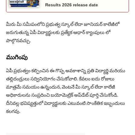
Results 2026 release date
మీరు మీ సమీపంలోని ప్రభుత్వ స్కూల్ లేదా జూనియర్ కాలేజీలో
జరుగుతున్న ఏపీ విద్యార్థులకు ప్రత్యేక ఆధార్ క్యాంపులు లో
పాల్గొనవచ్చు.
ముగింపు
ఏపీ ప్రభుత్వం కల్పించిన ఈ గొప్ప అవకాశాన్ని ప్రతి విద్యార్థి మరియు
తల్లిదండ్రులు సద్వినియోగం చేసుకోవాలి. కేవలం ఐదు రోజులు
మాత్రమే సమయం ఉన్నందున, వెంటనే మీ స్కూల్ లేదా కాలేజీ
అధికారులను సంప్రదించి బయోమెట్రిక్ అప్‌డేట్ పూర్తి చేసుకోండి.
దీనివల్ల భవిష్యత్తులో విద్యార్థులకు ఎటువంటి సాంకేతిక ఇబ్బందులు
కలగవు.