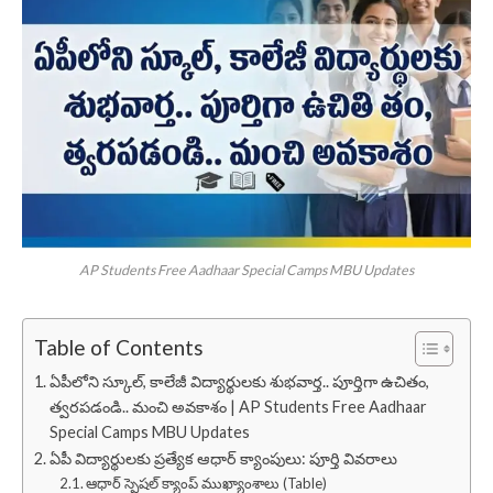
AP Students Free Aadhaar Special Camps MBU Updates
Table of Contents
ఏపీలోని స్కూల్, కాలేజీ విద్యార్థులకు శుభవార్త.. పూర్తిగా ఉచితం,
త్వరపడండి.. మంచి అవకాశం | AP Students Free Aadhaar
Special Camps MBU Updates
ఏపీ విద్యార్థులకు ప్రత్యేక ఆధార్ క్యాంపులు: పూర్తి వివరాలు
ఆధార్ స్పెషల్ క్యాంప్ ముఖ్యాంశాలు (Table)