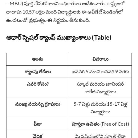
– MBU) పూర్తి చేసుకోవాలని అధికారులు ఆదేశించారు. రాష్ట్రంలో
దాదాపు 10.57 లక్షల మంది విద్యార్థులకు ఈ అప్‌డేట్ పెండింగ్‌లో
ఉండటంతో, ప్రభుత్వం ఈ నిర్ణయం తీసుకుంది.
ఆధార్ స్పెషల్ క్యాంప్ ముఖ్యాంశాలు (Table)
అంశం
వివరాలు
క్యాంపు తేదీలు
జనవరి 5 నుంచి జనవరి 9 వరకు
ఎవరి కోసం?
స్కూల్ మరియు జూనియర్
కాలేజీ విద్యార్థులు
ముఖ్య వయస్సు గ్రూపులు
5-7 ఏళ్లు మరియు 15-17 ఏళ్ల
విద్యార్థులు
ఫీజు
పూర్తిగా ఉచితం
(Free of Cost)
వేదిక
మీ సమీపంలోని స్కూల్ లేదా