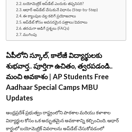
బయోమెట్రిక్ అప్‌డేట్ ఎందుకు తప్పనిసరి?
ఆధార్ అప్‌డేట్ చేసుకునే విధానం (Step-by-Step)
ఈ క్యాంపుల వల్ల కలిగే ప్రయోజనాలు
అప్‌డేట్ కోసం అవసరమైన పత్రాలు/వివరాలు
తరచుగా అడిగే ప్రశ్నలు (FAQs)
ముగింపు
ఏపీలోని స్కూల్, కాలేజీ విద్యార్థులకు
శుభవార్త.. పూర్తిగా ఉచితం, త్వరపడండి..
మంచి అవకాశం | AP Students Free
Aadhaar Special Camps MBU
Updates
ఆంధ్రప్రదేశ్ ప్రభుత్వం రాష్ట్రంలోని పాఠశాల మరియు కళాశాల
విద్యార్థుల కోసం ఒక అద్భుతమైన అవకాశాన్ని కల్పించింది. ఆధార్
కార్డులో బయోమెట్రిక్ వివరాలను అప్‌డేట్ చేసుకోవడంలో