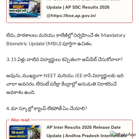
Update | AP SSC Results 2026
@https://bse.ap.gov.in/
లేదు, పాఠశాలలు మరియు కాలేజీల్లో నిర్వహించే ఈ ‘Mandatory
Biometric Update’ (MBU) పూర్తిగా ఉచితం.
3. 15 ఏళ్లు దాటిన విద్యార్థులు కచ్చితంగా అప్‌డేట్ చేసుకోవాలా?
అవును, ముఖ్యంగా NEET మరియు JEE రాసే విద్యార్థులకు ఇది
చాలా అవసరం. లేదంటే పరీక్షా కేంద్రాల్లో అనుమతి నిరాకరించే
అవకాశం ఉంది.
4. మా స్కూల్లో క్యాంప్ లేకపోతే ఏం చేయాలి?
AP Inter Results 2026 Release Date
Update | Andhra Pradesh Intermediate