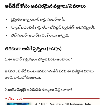
అప్‌డేట్ కోసం అవసరమైన పత్రాలు/వివరాలు
ప్రస్తుతం ఉన్న ఆధార్ కార్డు నంబర్/కాపీ.
స్కూల్ ఐడెంటిటీ కార్డు లేదా బోనఫైడ్ సర్టిఫికేట్ (అవసరమైతే).
ఫోన్ నంబర్ (ఆధార్‌కు లింక్ అయి ఉన్నది).
తరచుగా అడిగే ప్రశ్నలు (FAQs)
1. ఈ ఆధార్ క్యాంపులు ఎప్పటి వరకు ఉంటాయి?
జనవరి 5వ తేదీ నుంచి జనవరి 9వ తేదీ వరకు ఈ ప్రత్యేక శిబిరాలు
అందుబాటులో ఉంటాయి.
2. బయోమెట్రిక్ అప్‌డేట్‌కు డబ్బులు చెల్లించాలా?
AP 10th Results 2026 Release Date