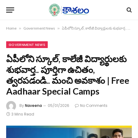
Home
»
Government News
»
ఏపీలోని స్కూల్, కాలేజీ విద్యార్థులకు శుభవార్త.. పూర్తిగా ఉచితం, త్వరపడండి.. మంచి అవకాశం | Free Aadhaar Special Camps
GOVERNMENT NEWS
ఏపీలోని స్కూల్, కాలేజీ విద్యార్థులకు
శుభవార్త.. పూర్తిగా ఉచితం,
త్వరపడండి.. మంచి అవకాశం | Free
Aadhaar Special Camps
By
Naveena
05/01/2026
No Comments
3 Mins Read