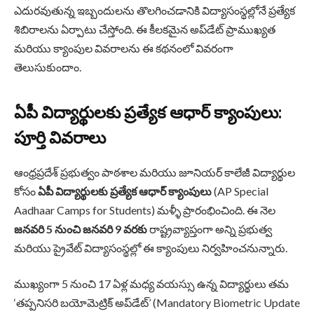
ఎదురవుతున్న ఇబ్బందులను తొలగించడానికి విద్యాసంస్థల్లోనే ప్రత్యేక
శిబిరాలను ఏర్పాటు చేస్తోంది. ఈ కీలకమైన అప్‌డేట్ ప్రాముఖ్యత
మరియు క్యాంపుల వివరాలను ఈ కథనంలో వివరంగా
తెలుసుకుందాం.
ఏపీ విద్యార్థులకు ప్రత్యేక ఆధార్ క్యాంపులు:
పూర్తి వివరాలు
ఆంధ్రప్రదేశ్ ప్రభుత్వం పాఠశాల మరియు జూనియర్ కాలేజీ విద్యార్థుల
కోసం
ఏపీ విద్యార్థులకు ప్రత్యేక ఆధార్ క్యాంపులు
(AP Special
Aadhaar Camps for Students) మళ్ళీ ప్రారంభించింది. ఈ నెల
జనవరి 5 నుంచి జనవరి 9 వరకు
రాష్ట్రవ్యాప్తంగా అన్ని ప్రభుత్వ
మరియు ప్రైవేట్ విద్యాసంస్థల్లో ఈ క్యాంపులు నిర్వహించనున్నారు.
ముఖ్యంగా 5 నుంచి 17 ఏళ్ల మధ్య వయస్సు ఉన్న విద్యార్థులు తమ
‘తప్పనిసరి బయోమెట్రిక్ అప్‌డేట్’ (Mandatory Biometric Update