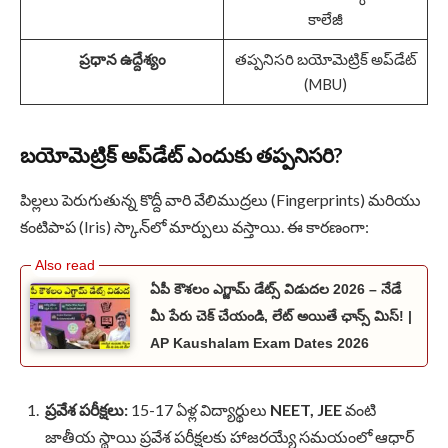
కాలేజీ
ప్రధాన ఉద్దేశ్యం
తప్పనిసరి బయోమెట్రిక్ అప్‌డేట్
(MBU)
బయోమెట్రిక్ అప్‌డేట్ ఎందుకు తప్పనిసరి?
పిల్లలు పెరుగుతున్న కొద్దీ వారి వేలిముద్రలు (Fingerprints) మరియు
కంటిపాప (Iris) స్కాన్‌లో మార్పులు వస్తాయి. ఈ కారణంగా:
ఏపీ కౌశలం ఎగ్జామ్ డేట్స్ విడుదల 2026 – నేడే
మీ పేరు చెక్ చేయండి, లేట్ అయితే ఛాన్స్ మిస్! |
AP Kaushalam Exam Dates 2026
ప్రవేశ పరీక్షలు:
15-17 ఏళ్ల విద్యార్థులు
NEET, JEE
వంటి
జాతీయ స్థాయి ప్రవేశ పరీక్షలకు హాజరయ్యే సమయంలో ఆధార్