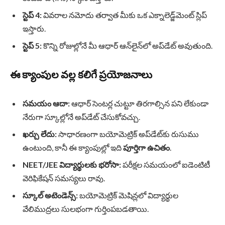
స్టెప్ 4:
వివరాల నమోదు తర్వాత మీకు ఒక ఎక్నాలెడ్జ్‌మెంట్ స్లిప్
ఇస్తారు.
స్టెప్ 5:
కొన్ని రోజుల్లోనే మీ ఆధార్ ఆన్‌లైన్‌లో అప్‌డేట్ అవుతుంది.
ఈ క్యాంపుల వల్ల కలిగే ప్రయోజనాలు
సమయం ఆదా:
ఆధార్ సెంటర్ల చుట్టూ తిరగాల్సిన పని లేకుండా
నేరుగా స్కూల్లోనే అప్‌డేట్ చేసుకోవచ్చు.
ఖర్చు లేదు:
సాధారణంగా బయోమెట్రిక్ అప్‌డేట్‌కు రుసుము
ఉంటుంది, కానీ ఈ క్యాంపుల్లో ఇది
పూర్తిగా ఉచితం
.
NEET/JEE విద్యార్థులకు భరోసా:
పరీక్షల సమయంలో ఐడెంటిటీ
వెరిఫికేషన్ సమస్యలు రావు.
స్కూల్ అటెండెన్స్:
బయోమెట్రిక్ మెషిన్లలో విద్యార్థుల
వేలిముద్రలు సులభంగా గుర్తింపబడతాయి.