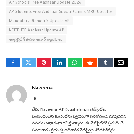
AP Schools Free Aadhaar Update 2026
AP Students Free Aadhaar Special Camps MBU Updates
Mandatory Biometric Update AP
NEET JEE Aadhaar Update AP
ఆంధ్రప్రదేశ్ ఉచిత ఆధార్ క్యాంపులు
Facebook
Twitter
Pinterest
LinkedIn
WhatsApp
Reddit
Tumblr
Email
Naveena
Website
నేను Naveena, APKoushalam.in వెబ్‌సైట్‌కు
సంబంధించిన కంటెంట్‌ను స్వయంగా పరిశోధించి, నమ్మదగిన
వనరుల ఆధారంగా రచిస్తున్నాను. ఈ వెబ్‌సైట్‌లో ప్రచురించే
సమాచారం ప్రభుత్వ అధికారిక వెబ్‌సైట్లు, నోటిఫికేషన్లు