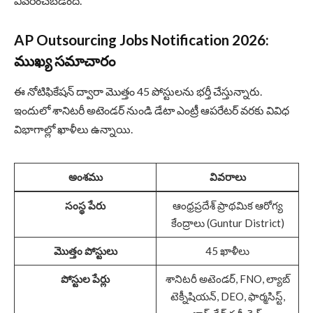
వివరించబడింది.
AP Outsourcing Jobs Notification 2026:
ముఖ్య సమాచారం
ఈ నోటిఫికేషన్ ద్వారా మొత్తం 45 పోస్టులను భర్తీ చేస్తున్నారు.
ఇందులో శానిటరీ అటెండర్ నుండి డేటా ఎంట్రీ ఆపరేటర్ వరకు వివిధ
విభాగాల్లో ఖాళీలు ఉన్నాయి.
అంశము
వివరాలు
సంస్థ పేరు
ఆంధ్రప్రదేశ్ ప్రాథమిక ఆరోగ్య
కేంద్రాలు (Guntur District)
మొత్తం పోస్టులు
45 ఖాళీలు
పోస్టుల పేర్లు
శానిటరీ అటెండర్, FNO, ల్యాబ్
టెక్నీషియన్, DEO, ఫార్మసిస్ట్,