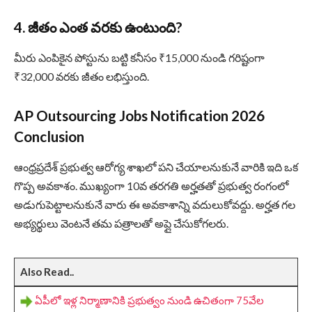
4. జీతం ఎంత వరకు ఉంటుంది?
మీరు ఎంపికైన పోస్టును బట్టి కనీసం ₹15,000 నుండి గరిష్టంగా
₹32,000 వరకు జీతం లభిస్తుంది.
AP Outsourcing Jobs Notification 2026
Conclusion
ఆంధ్రప్రదేశ్ ప్రభుత్వ ఆరోగ్య శాఖలో పని చేయాలనుకునే వారికి ఇది ఒక
గొప్ప అవకాశం. ముఖ్యంగా 10వ తరగతి అర్హతతో ప్రభుత్వ రంగంలో
అడుగుపెట్టాలనుకునే వారు ఈ అవకాశాన్ని వదులుకోవద్దు. అర్హత గల
అభ్యర్థులు వెంటనే తమ పత్రాలతో అప్లై చేసుకోగలరు.
Also Read..
ఏపీలో ఇళ్ల నిర్మాణానికి ప్రభుత్వం నుండి ఉచితంగా 75వేల