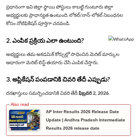
ప్రధానంగా ఇవి జిల్లా స్థాయి పోస్టులు కాబట్టి గుంటూరు జిల్లా
అభ్యర్థులకు ప్రాధాన్యత ఉంటుంది. లోకల్/నాన్-లోకల్ నిబంధనల
కోసం నోటిఫికేషన్ పూర్తిగా చదవండి.
2. ఎంపిక ప్రక్రియ ఎలా ఉంటుంది?
అభ్యర్థులు తమ అకడమిక్ కోర్సుల్లో సాధించిన మెరిట్ మార్కుల
ఆధారంగా మెరిట్ లిస్ట్ తయారు చేసి ఎంపిక చేస్తారు.
3. అప్లికేషన్ పంపడానికి చివరి తేదీ ఎప్పుడు?
దరఖాస్తులు సమర్పించడానికి చివరి తేదీ
ఫిబ్రవరి 2, 2026
.
AP Inter Results 2026 Release Date
Update | Andhra Pradesh Intermediate
Results 2026 release date