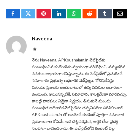
Facebook
Twitter
Pinterest
LinkedIn
WhatsApp
Reddit
Tumblr
Email
Naveena
Website
నేను Naveena, APKoushalam.in వెబ్‌సైట్‌కు
సంబంధించిన కంటెంట్‌ను స్వయంగా పరిశోధించి, నమ్మదగిన
వనరుల ఆధారంగా రచిస్తున్నాను. ఈ వెబ్‌సైట్‌లో ప్రచురించే
సమాచారం ప్రభుత్వ అధికారిక వెబ్‌సైట్లు, నోటిఫికేషన్లు
మరియు ప్రజలకు అందుబాటులో ఉన్న వనరుల ఆధారంగా
ఉంటుంది. అయినప్పటికీ, సమాచారం కాలక్రమేణా మారవచ్చు.
కాబట్టి పాఠకులు ఏదైనా నిర్ణయం తీసుకునే ముందు
సంబంధిత అధికారిక వెబ్‌సైట్‌ను తప్పనిసరిగా పరిశీలించాలి.
APKoushalam.in లో అందించే కంటెంట్ పూర్తిగా సమాచార
ప్రయోజనాల కోసమే. ఇది చట్టపరమైన, ఆర్థిక లేదా వైద్య
సలహాగా భావించరాదు. ఈ వెబ్‌సైట్‌లోని కంటెంట్ వల్ల