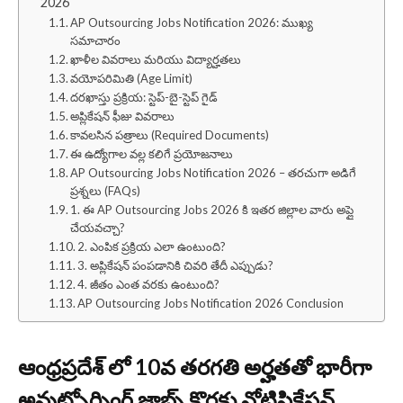
2026
AP Outsourcing Jobs Notification 2026: ముఖ్య
సమాచారం
ఖాళీల వివరాలు మరియు విద్యార్హతలు
వయోపరిమితి (Age Limit)
దరఖాస్తు ప్రక్రియ: స్టెప్-బై-స్టెప్ గైడ్
అప్లికేషన్ ఫీజు వివరాలు
కావలసిన పత్రాలు (Required Documents)
ఈ ఉద్యోగాల వల్ల కలిగే ప్రయోజనాలు
AP Outsourcing Jobs Notification 2026 – తరచుగా అడిగే
ప్రశ్నలు (FAQs)
1. ఈ AP Outsourcing Jobs 2026 కి ఇతర జిల్లాల వారు అప్లై
చేయవచ్చా?
2. ఎంపిక ప్రక్రియ ఎలా ఉంటుంది?
3. అప్లికేషన్ పంపడానికి చివరి తేదీ ఎప్పుడు?
4. జీతం ఎంత వరకు ఉంటుంది?
AP Outsourcing Jobs Notification 2026 Conclusion
ఆంధ్రప్రదేశ్ లో 10వ తరగతి అర్హతతో భారీగా
అవుట్సోర్సింగ్ జాబ్స్ కొరకు నోటిఫికేషన్