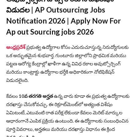
విడుదల |
AP Outsourcing Jobs
Notification 2026
| Apply Now For
Ap out Sourcing jobs 2026
ఆంధ్రప్రదేశ్
ప్రభుత్వ ఉద్యోగాల కోసం ఎదురుచూస్తున్న నిరుద్యోగులకు
ఒక అద్భుతమైన శుభవార్త. గుంటూరు జిల్లాలోని ప్రాథమిక మరియు
పట్టణ ఆరోగ్య కేంద్రాల్లో ఖాళీగా ఉన్న వివిధ రకాల అవుట్సోర్సింగ్
మరియు కాంట్రాక్టు ఉద్యోగాల భర్తీకి అధికారికంగా నోటిఫికేషన్
విడుదలైంది.
కేవలం
10వ తరగతి అర్హత
ఉన్న వారు కూడా ఈ ప్రభుత్వ ఉద్యోగాలకు
దరఖాస్తు చేసుకోవచ్చు. ఈ రిక్రూట్‌మెంట్‌లో అత్యంత విశేషం
ఏమిటంటే, ఎటువంటి రాత పరీక్ష లేకుండా కేవలం మెరిట్ మార్కుల
ఆధారంగానే ఎంపిక ప్రక్రియ ఉంటుంది. ఈ ఉద్యోగాలకు సంబంధించిన
పూర్తి వివరాలు, అర్హతలు మరియు దరఖాస్తు విధానం ఈ క్రింద