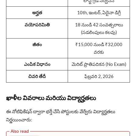
లాస్ట్ గ్రేడ్ సర్వీసెస్
అర్హత
10th, ఇంటర్, ఏదైనా డిగ్రీ
వయోపరిమితి
18 నుండి 42 సంవత్సరాలు
(సడలింపులు కలవు)
జీతం
₹15,000 నుండి ₹32,000
వరకు
ఎంపిక విధానం
మెరిట్ ప్రాతిపదికన (No Exam)
చివరి తేదీ
ఫిబ్రవరి 2, 2026
ఖాళీల వివరాలు మరియు విద్యార్హతలు
ఈ నోటిఫికేషన్ ద్వారా భర్తీ చేసే పోస్టులకు వేర్వేరు విద్యార్హతలు
నిర్ణయించారు: