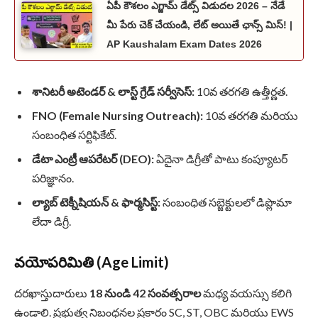
ఏపీ కౌశలం ఎగ్జామ్ డేట్స్ విడుదల 2026 – నేడే
మీ పేరు చెక్ చేయండి, లేట్ అయితే ఛాన్స్ మిస్! |
AP Kaushalam Exam Dates 2026
శానిటరీ అటెండర్ & లాస్ట్ గ్రేడ్ సర్వీసెస్:
10వ తరగతి ఉత్తీర్ణత.
FNO (Female Nursing Outreach):
10వ తరగతి మరియు
సంబంధిత సర్టిఫికేట్.
డేటా ఎంట్రీ ఆపరేటర్ (DEO):
ఏదైనా డిగ్రీతో పాటు కంప్యూటర్
పరిజ్ఞానం.
ల్యాబ్ టెక్నీషియన్ & ఫార్మసిస్ట్:
సంబంధిత సబ్జెక్టులలో డిప్లొమా
లేదా డిగ్రీ.
వయోపరిమితి (Age Limit)
దరఖాస్తుదారులు
18 నుండి 42 సంవత్సరాల
మధ్య వయస్సు కలిగి
ఉండాలి. ప్రభుత్వ నిబంధనల ప్రకారం SC, ST, OBC మరియు EWS