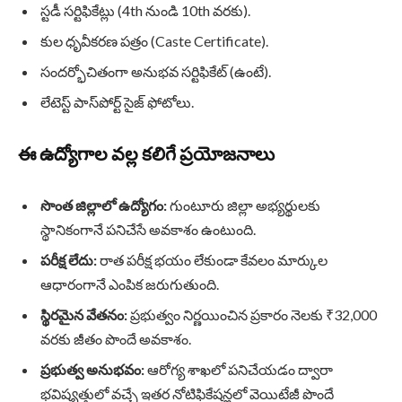
స్టడీ సర్టిఫికేట్లు (4th నుండి 10th వరకు).
కుల ధృవీకరణ పత్రం (Caste Certificate).
సందర్భోచితంగా అనుభవ సర్టిఫికేట్ (ఉంటే).
లేటెస్ట్ పాస్‌పోర్ట్ సైజ్ ఫోటోలు.
ఈ ఉద్యోగాల వల్ల కలిగే ప్రయోజనాలు
సొంత జిల్లాలో ఉద్యోగం:
గుంటూరు జిల్లా అభ్యర్థులకు
స్థానికంగానే పనిచేసే అవకాశం ఉంటుంది.
పరీక్ష లేదు:
రాత పరీక్ష భయం లేకుండా కేవలం మార్కుల
ఆధారంగానే ఎంపిక జరుగుతుంది.
స్థిరమైన వేతనం:
ప్రభుత్వం నిర్ణయించిన ప్రకారం నెలకు ₹32,000
వరకు జీతం పొందే అవకాశం.
ప్రభుత్వ అనుభవం:
ఆరోగ్య శాఖలో పనిచేయడం ద్వారా
భవిష్యత్తులో వచ్చే ఇతర నోటిఫికేషన్లలో వెయిటేజీ పొందే