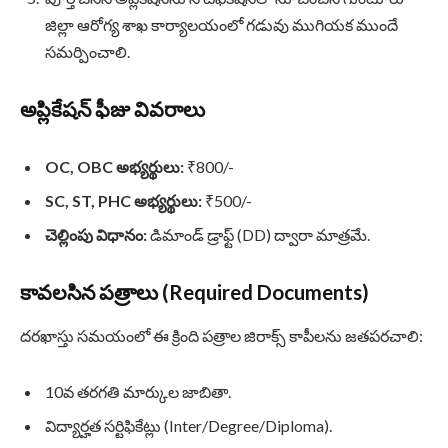
జిల్లా ఆరోగ్య శాఖ కార్యాలయంలో గడువు ముగియక ముందే
సమర్పించాలి.
అప్లికేషన్ ఫీజు వివరాలు
OC, OBC అభ్యర్థులు:
₹800/-
SC, ST, PHC అభ్యర్థులు:
₹500/-
చెల్లింపు విధానం:
డిమాండ్ డ్రాఫ్ట్ (DD) ద్వారా మాత్రమే.
కావలసిన పత్రాలు (Required Documents)
దరఖాస్తు సమయంలో ఈ క్రింది పత్రాల జిరాక్స్ కాపీలను జతపరచాలి:
10వ తరగతి మార్కుల జాబితా.
విద్యార్హత సర్టిఫికేట్లు (Inter/Degree/Diploma).