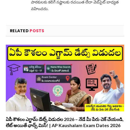
పాఠకులకు కలిగే నష్టాలకు రచయిత లేదా వెబ్‌సైట్ బాధ్యత
వహించదు.
RELATED
POSTS
ఏపీ కౌశలం ఎగ్జామ్ డేట్స్ విడుదల 2026 – నేడే మీ పేరు చెక్ చేయండి,
లేట్ అయితే ఛాన్స్ మిస్! | AP Kaushalam Exam Dates 2026