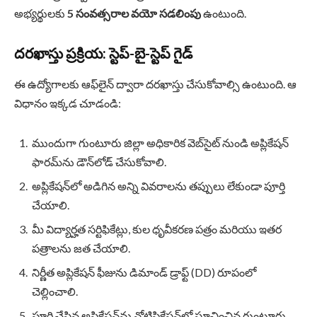
అభ్యర్థులకు
5 సంవత్సరాల వయో సడలింపు
ఉంటుంది.
దరఖాస్తు ప్రక్రియ: స్టెప్-బై-స్టెప్ గైడ్
ఈ ఉద్యోగాలకు ఆఫ్‌లైన్ ద్వారా దరఖాస్తు చేసుకోవాల్సి ఉంటుంది. ఆ
విధానం ఇక్కడ చూడండి:
ముందుగా గుంటూరు జిల్లా అధికారిక వెబ్‌సైట్ నుండి అప్లికేషన్
ఫారమ్‌ను డౌన్‌లోడ్ చేసుకోవాలి.
అప్లికేషన్‌లో అడిగిన అన్ని వివరాలను తప్పులు లేకుండా పూర్తి
చేయాలి.
మీ విద్యార్హత సర్టిఫికేట్లు, కుల ధృవీకరణ పత్రం మరియు ఇతర
పత్రాలను జత చేయాలి.
నిర్ణీత అప్లికేషన్ ఫీజును డిమాండ్ డ్రాఫ్ట్ (DD) రూపంలో
చెల్లించాలి.
పూర్తి చేసిన అప్లికేషన్‌ను నోటిఫికేషన్‌లో సూచించిన గుంటూరు