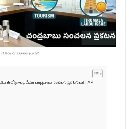
y Decisions January 2026
 మరియు ఉద్యోగాలపై సీఎం చంద్రబాబు సంచలన ప్రకటనలు! | AP