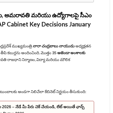
్షన్లు, అమరావతి మరియు ఉద్యోగాలపై సీఎం
AP Cabinet Key Decisions January
ధ్రప్రదేశ్ ముఖ్యమంత్రి
నారా చంద్రబాబు నాయుడు
అధ్యక్షతన
 తీపి కబుర్లను అందించింది. మొత్తం
35 అజెండా అంశాలకు
ు, అమరావతి రాజధాని నిర్మాణం, విద్యా మరియు మౌలిక
టుంబాలకు అండగా నిలిచేలా కేబినెట్ నిర్ణయం తీసుకుంది:
ల 2026 – నేడే మీ పేరు చెక్ చేయండి, లేట్ అయితే ఛాన్స్