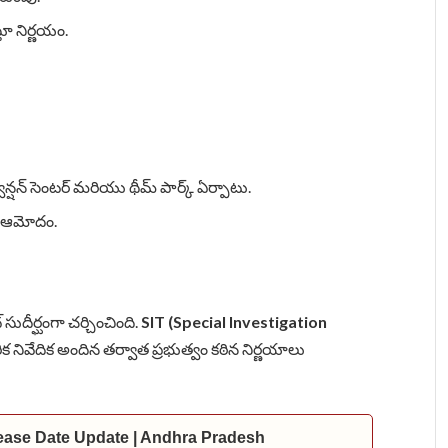
్తూ నిర్ణయం.
్వెన్షన్ సెంటర్ మరియు థీమ్ పార్క్ ఏర్పాటు.
్ ఆమోదం.
సుదీర్ఘంగా చర్చించింది.
SIT (Special Investigation
ిక నివేదిక అందిన తర్వాత ప్రభుత్వం కఠిన నిర్ణయాలు
lease Date Update | Andhra Pradesh