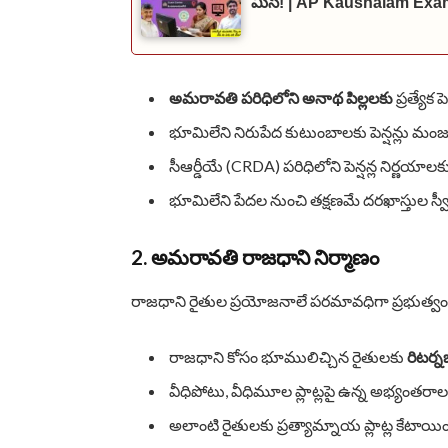
మిస్! | AP Kaushalam Exa
అమరావతి పరిధిలోని అనాథ పిల్లలకు
ప్రత్యేక ప
భూమిలేని నిరుపేద కుటుంబాలకు పెన్షన్లు మం
సీఆర్డీయే (CRDA) పరిధిలోని పెన్షన్ల నిర్ణయాల
భూమిలేని పేదల నుంచి తక్షణమే దరఖాస్తుల స్
2. అమరావతి రాజధాని నిర్మాణం
రాజధాని రైతుల ప్రయోజనాలే పరమావధిగా ప్రభుత్వం మ
రాజధాని కోసం భూములిచ్చిన రైతులకు
రిటర్నబ
వీధిపోటు, వీధిమూల ప్లాట్లపై ఉన్న అభ్యంతరాల
అలాంటి రైతులకు ప్రత్యామ్నాయ ప్లాట్ల కేటా