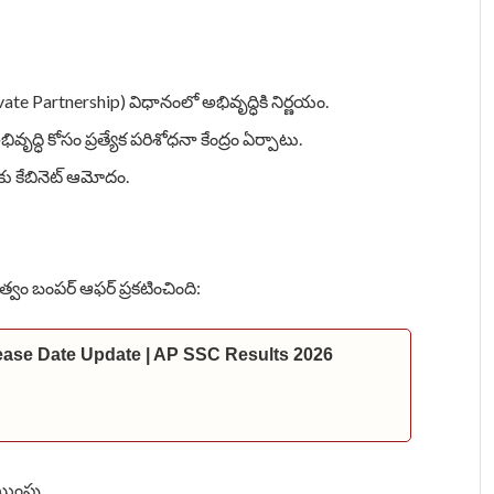
te Partnership) విధానంలో అభివృద్ధికి నిర్ణయం.
ద్ధి కోసం ప్రత్యేక పరిశోధనా కేంద్రం ఏర్పాటు.
కు కేబినెట్ ఆమోదం.
ుత్వం బంపర్ ఆఫర్ ప్రకటించింది:
ease Date Update | AP SSC Results 2026
యింపు.