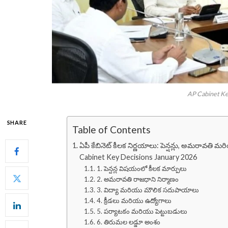
AP Cabinet Ke
SHARE
Table of Contents
ఏపీ కేబినెట్ కీలక నిర్ణయాలు: పెన్షన్లు, అమరావతి
Cabinet Key Decisions January 2026
1. పెన్షన్ల విషయంలో కీలక మార్పులు
2. అమరావతి రాజధాని నిర్మాణం
3. విద్యా మరియు మౌలిక సదుపాయాలు
4. క్రీడలు మరియు ఉద్యోగాలు
5. పర్యాటకం మరియు పెట్టుబడులు
6. తిరుమల లడ్డూ అంశం