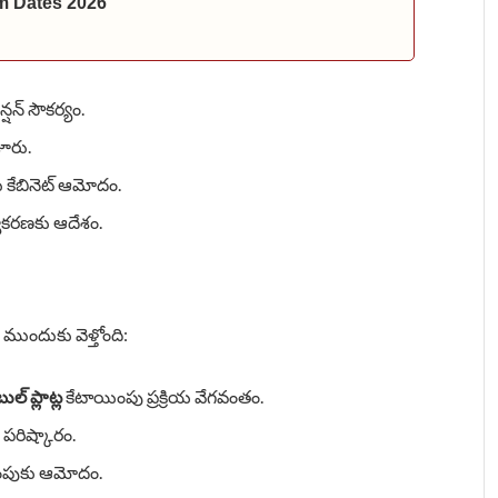
m Dates 2026
ెన్షన్ సౌకర్యం.
జూరు.
కు కేబినెట్ ఆమోదం.
వీకరణకు ఆదేశం.
ుందుకు వెళ్తోంది:
ుల్ ప్లాట్ల
కేటాయింపు ప్రక్రియ వేగవంతం.
 పరిష్కారం.
యింపుకు ఆమోదం.