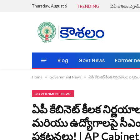
Thursday, August 6
TRENDING
Blog
Govt News
Farmer n
Home
»
Government News
»
ఏపీ కేబినెట్ కీలక నిర్ణయాలు: పె
GOVERNMENT NEWS
ఏపీ కేబినెట్ కీలక నిర్ణయా
మరియు ఉద్యోగాలపై సీఎ
ప్రకటనలు! | AP Cabine