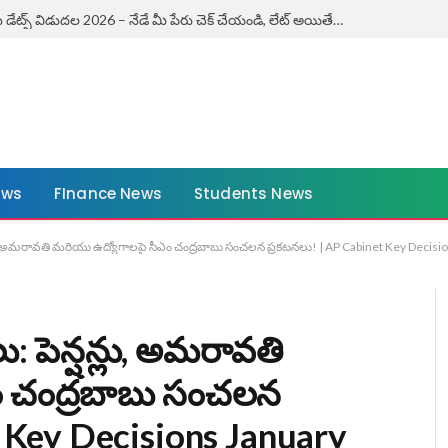
ఏపీ కౌశలం ఎగ్జామ్ డేట్స్ విడుదల 2026 – నేడే మీ పేరు చెక్ చేయండి, లేట్ అయితే ఛాన్స్ మిస్! | AP Kaushalam Exam Dates 2026
ews
FInance News
Students News
న్షన్లు, అమరావతి మరియు ఉద్యోగాలపై సీఎం చంద్రబాబు సంచలన ప్రకటనలు! | AP Cabinet Key Decis
లు: పెన్షన్లు, అమరావతి
ం చంద్రబాబు సంచలన
t Key Decisions January