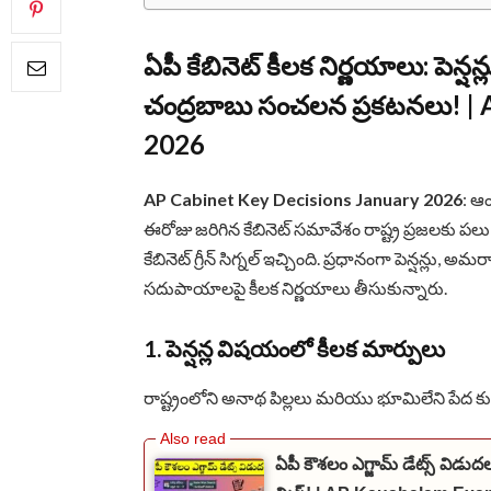
ఏపీ కేబినెట్ కీలక నిర్ణయాలు: పెన
చంద్రబాబు సంచలన ప్రకటనలు!
| 
2026
AP Cabinet Key Decisions January 2026
: ఆం
ఈరోజు జరిగిన కేబినెట్ సమావేశం రాష్ట్ర ప్రజలకు పలు
కేబినెట్ గ్రీన్ సిగ్నల్ ఇచ్చింది. ప్రధానంగా పెన్షన్ల
సదుపాయాలపై కీలక నిర్ణయాలు తీసుకున్నారు.
1. పెన్షన్ల విషయంలో కీలక మార్పులు
రాష్ట్రంలోని అనాథ పిల్లలు మరియు భూమిలేని పేద కు
ఏపీ కౌశలం ఎగ్జామ్ డేట్స్ విడుద