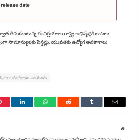
 release date
వాత తీసుకుంటున్న ఈ నిర్ణయాలు రాష్ట్ర అభివృద్ధికి బాటలు
ఖ్యంగా సామాన్యులకు పెన్షన్లు, యువతకు ఉద్యోగ అవకాశాలు
రి నారా చంద్రబాబు నాయుడు
Pinterest
LinkedIn
WhatsApp
Reddit
Tumblr
Email
Website
ట్‌కు సంబంధించిన కంటెంట్‌ను స్వయంగా పరిశోధించి, నమ్మదగిన వనరుల