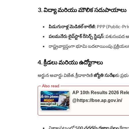
3. విద్యా మరియు మౌలిక సదుపాయాలు
పిడుగురాళ్ల మెడికల్ కాలేజీ:
PPP (Public-Priva
పలమనేరు లైవ్‌స్టాక్ రీసెర్చ్ స్టేషన్:
పశుసంపద అభివృ
రాష్ట్రవ్యాప్తంగా భూమి బదలాయింపు ప్రక్రియల
4. క్రీడలు మరియు ఉద్యోగాలు
అర్జున అవార్డు విజేత, క్రీడాకారిణి
జ్యోతి సురేఖ
కు ప్రభ
AP 10th Results 2026 Rel
@https://bse.ap.gov.in/
విశాఖపట్నంలో
500 చదరపు గజాల స్థలం
కేటా