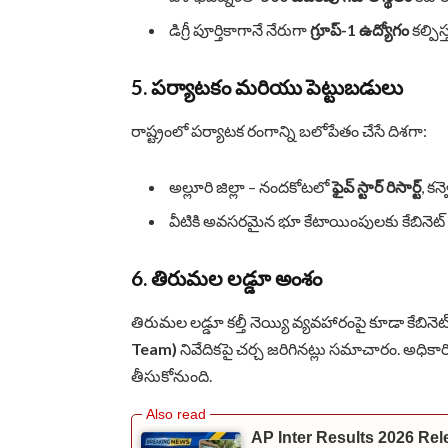
డిగ్రీ పూర్తికాగానే నేరుగా
గ్రూప్-1 ఉద్యోగం
కల్పిస
5. పర్యాటకం మరియు పెట్టుబడులు
రాష్ట్రంలో పర్యాటక రంగాన్ని బలోపేతం చేసే దిశగా:
అల్లూరి జిల్లా – నందకోటలో
ఫైవ్ స్టార్ రిసార్ట్
, కన
వీటికి అవసరమైన భూ కేటాయింపులకు కేబినెట
6. తిరుమల లడ్డూ అంశం
తిరుమల లడ్డూ కల్తీ నెయ్యి వ్యవహారంపై కూడా కేబినెట్ 
Team)
నివేదికపై చర్చ జరిగినట్లు సమాచారం. అధికార
తీసుకోనుంది.
AP Inter Results 2026 Re