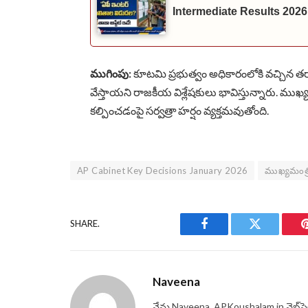
Intermediate Results 2026
ముగింపు:
కూటమి ప్రభుత్వం అధికారంలోకి వచ్చిన తర్
వేస్తాయని రాజకీయ విశ్లేషకులు భావిస్తున్నారు. ము
కల్పించడంపై సర్వత్రా హర్షం వ్యక్తమవుతోంది.
AP Cabinet Key Decisions January 2026
ముఖ్యమంత్
SHARE.
Facebook
Twitter
Naveena
నేను Naveena, APKoushalam.in వెబ్‌సై