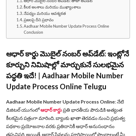
ఆధార్ మొబైల్ నంబర్ అప్‌డేట్: తాజా అప్‌డేట్
కీలక అంశాలు మరియు ముఖ్యాంశాలు
నేపథ్యం మరియు ఆవశ్యకత
ప్రజలపై దీని ప్రభావం
Aadhaar Mobile Number Update Process Online
Conclusion
ఆధార్ కార్డు మొబైల్ నంబర్ అప్‌డేట్: ఇంట్లోనే
కూర్చుని నిమిషాల్లో మార్చుకునే సులభమైన
పద్ధతి ఇదే! | Aadhaar Mobile Number
Update Process Online Telugu
Aadhaar Mobile Number Update Process Online
: నేటి
డిజిటల్ యుగంలో
ఆధార్ కార్డు
ప్రతి భారతీయ పౌరుడికి అత్యంత
కీలకమైన పత్రంగా మారింది. బ్యాంకు ఖాతా తెరవడం నుంచి ప్రభుత్వ
పథకాల ప్రయోజనాల వరకు ప్రతిదానికీ ఆధార్ అనుసంధానం
తప్పనిసరి. అయితే, ఆధార్ సేవలను పూర్తిస్థాయిలో పొందాలంటే మీ