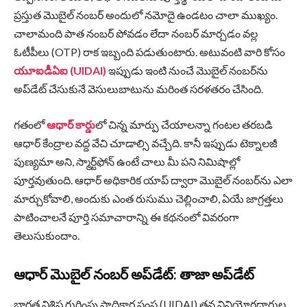
ప్రస్తుత మొబైల్ నంబర్ అందులో నమోదై ఉండటం చాలా ముఖ్యం.
చాలామంది పాత నంబర్ పోవడం లేదా నంబర్ మార్చడం వల్ల
ఓటీపీలు (OTP) రాక ఇబ్బంది పడుతుంటారు. అటువంటి వారి కోసం
యూఐడీఏఐ (UIDAI)
ఇప్పుడు ఇంటి నుంచే మొబైల్ నంబర్‌ను
అప్‌డేట్ చేసుకునే వెసులుబాటును మరింత సరళతరం చేసింది.
గతంలో
ఆధార్ కార్డు
లో చిన్న మార్పు చేయాలన్నా గంటల తరబడి
ఆధార్ కేంద్రాల వద్ద వేచి చూడాల్సి వచ్చేది. కానీ ఇప్పుడు టెక్నాలజీ
పుణ్యమా అని, స్మార్ట్‌ఫోన్ ఉంటే చాలు మీ పని నిమిషాల్లో
పూర్తవుతుంది. ఆధార్ అధికారిక యాప్ ద్వారా మొబైల్ నంబర్‌ను ఎలా
మార్చుకోవాలి, అందుకు ఎంత రుసుము చెల్లించాలి, ఏయే జాగ్రత్తలు
పాటించాలనే పూర్తి సమాచారాన్ని ఈ కథనంలో వివరంగా
తెలుసుకుందాం.
ఆధార్ మొబైల్ నంబర్ అప్‌డేట్: తాజా అప్‌డేట్
భారత విశిష్ట గుర్తింపు ప్రాధికార సంస్థ (UIDAI) తన వినియోగదారుల