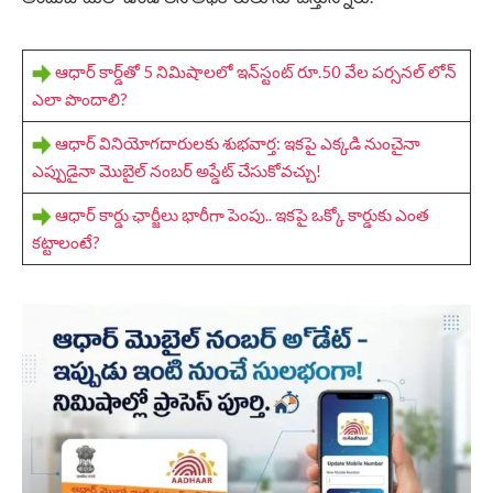
ఆధార్ కార్డ్‌తో 5 నిమిషాలలో ఇన్‌స్టంట్ రూ.50 వేల పర్సనల్ లోన్
ఎలా పొందాలి?
ఆధార్ వినియోగదారులకు శుభవార్త: ఇకపై ఎక్కడి నుంచైనా
ఎప్పుడైనా మొబైల్ నంబర్ అప్డేట్ చేసుకోవచ్చు!
ఆధార్ కార్డు ఛార్జీలు భారీగా పెంపు.. ఇకపై ఒక్కో కార్డుకు ఎంత
కట్టాలంటే?