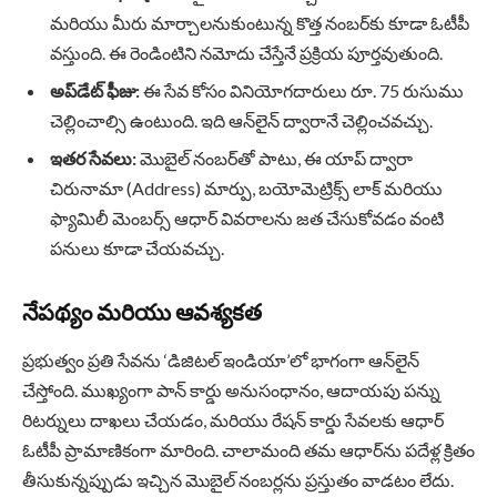
మరియు మీరు మార్చాలనుకుంటున్న కొత్త నంబర్‌కు కూడా ఓటీపీ
వస్తుంది. ఈ రెండింటిని నమోదు చేస్తేనే ప్రక్రియ పూర్తవుతుంది.
అప్‌డేట్ ఫీజు:
ఈ సేవ కోసం వినియోగదారులు రూ. 75 రుసుము
చెల్లించాల్సి ఉంటుంది. ఇది ఆన్‌లైన్ ద్వారానే చెల్లించవచ్చు.
ఇతర సేవలు:
మొబైల్ నంబర్‌తో పాటు, ఈ యాప్ ద్వారా
చిరునామా (Address) మార్పు, బయోమెట్రిక్స్ లాక్ మరియు
ఫ్యామిలీ మెంబర్స్ ఆధార్ వివరాలను జత చేసుకోవడం వంటి
పనులు కూడా చేయవచ్చు.
నేపథ్యం మరియు ఆవశ్యకత
ప్రభుత్వం ప్రతి సేవను ‘డిజిటల్ ఇండియా’లో భాగంగా ఆన్‌లైన్
చేస్తోంది. ముఖ్యంగా పాన్ కార్డు అనుసంధానం, ఆదాయపు పన్ను
రిటర్నులు దాఖలు చేయడం, మరియు రేషన్ కార్డు సేవలకు ఆధార్
ఓటీపీ ప్రామాణికంగా మారింది. చాలామంది తమ ఆధార్‌ను పదేళ్ల క్రితం
తీసుకున్నప్పుడు ఇచ్చిన మొబైల్ నంబర్లను ప్రస్తుతం వాడటం లేదు.