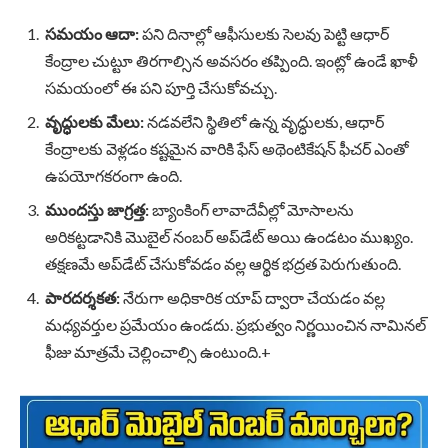
సమయం ఆదా:
పని దినాల్లో ఆఫీసులకు సెలవు పెట్టి ఆధార్
కేంద్రాల చుట్టూ తిరగాల్సిన అవసరం తప్పింది. ఇంట్లో ఉండే ఖాళీ
సమయంలో ఈ పని పూర్తి చేసుకోవచ్చు.
వృద్ధులకు మేలు:
నడవలేని స్థితిలో ఉన్న వృద్ధులకు, ఆధార్
కేంద్రాలకు వెళ్లడం కష్టమైన వారికి ఫేస్ అథెంటికేషన్ ఫీచర్ ఎంతో
ఉపయోగకరంగా ఉంది.
ముందస్తు జాగ్రత్త:
బ్యాంకింగ్ లావాదేవీల్లో మోసాలను
అరికట్టడానికి మొబైల్ నంబర్ అప్‌డేట్ అయి ఉండటం ముఖ్యం.
తక్షణమే అప్‌డేట్ చేసుకోవడం వల్ల ఆర్థిక భద్రత పెరుగుతుంది.
పారదర్శకత:
నేరుగా అధికారిక యాప్ ద్వారా చేయడం వల్ల
మధ్యవర్తుల ప్రమేయం ఉండదు. ప్రభుత్వం నిర్ణయించిన నామినల్
ఫీజు మాత్రమే చెల్లించాల్సి ఉంటుంది.+