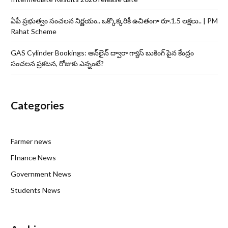
ఏపీ ప్రభుత్వం సంచలన నిర్ణయం.. ఒక్కొక్కరికీ ఉచితంగా రూ.1.5 లక్షలు.. | PM
Rahat Scheme
GAS Cylinder Bookings: ఆన్‌లైన్‌ ద్వారా గ్యాస్ బుకింగ్ పైన కేంద్రం
సంచలన ప్రకటన, రోజుకు ఎన్నంటే?
Categories
Farmer news
FInance News
Government News
Students News