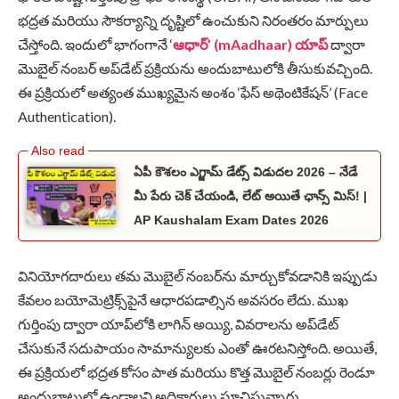
భద్రత మరియు సౌకర్యాన్ని దృష్టిలో ఉంచుకుని నిరంతరం మార్పులు
చేస్తోంది. ఇందులో భాగంగానే ‘
ఆధార్’ (mAadhaar) యాప్
ద్వారా
మొబైల్ నంబర్ అప్‌డేట్ ప్రక్రియను అందుబాటులోకి తీసుకువచ్చింది.
ఈ ప్రక్రియలో అత్యంత ముఖ్యమైన అంశం ‘ఫేస్ అథెంటికేషన్’ (Face
Authentication).
ఏపీ కౌశలం ఎగ్జామ్ డేట్స్ విడుదల 2026 – నేడే
మీ పేరు చెక్ చేయండి, లేట్ అయితే ఛాన్స్ మిస్! |
AP Kaushalam Exam Dates 2026
వినియోగదారులు తమ మొబైల్ నంబర్‌ను మార్చుకోవడానికి ఇప్పుడు
కేవలం బయోమెట్రిక్స్‌పైనే ఆధారపడాల్సిన అవసరం లేదు. ముఖ
గుర్తింపు ద్వారా యాప్‌లోకి లాగిన్ అయ్యి, వివరాలను అప్‌డేట్
చేసుకునే సదుపాయం సామాన్యులకు ఎంతో ఊరటనిస్తోంది. అయితే,
ఈ ప్రక్రియలో భద్రత కోసం పాత మరియు కొత్త మొబైల్ నంబర్లు రెండూ
అందుబాటులో ఉండాలని అధికారులు సూచిస్తున్నారు.