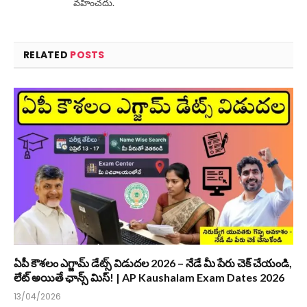
వహించదు.
RELATED
POSTS
ఏపీ కౌశలం ఎగ్జామ్ డేట్స్ విడుదల 2026 – నేడే మీ పేరు చెక్ చేయండి,
లేట్ అయితే ఛాన్స్ మిస్! | AP Kaushalam Exam Dates 2026
13/04/2026