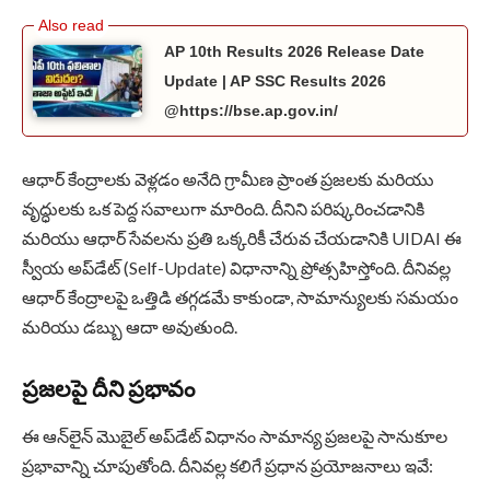
AP 10th Results 2026 Release Date
Update | AP SSC Results 2026
@https://bse.ap.gov.in/
ఆధార్ కేంద్రాలకు వెళ్లడం అనేది గ్రామీణ ప్రాంత ప్రజలకు మరియు
వృద్ధులకు ఒక పెద్ద సవాలుగా మారింది. దీనిని పరిష్కరించడానికి
మరియు ఆధార్ సేవలను ప్రతి ఒక్కరికీ చేరువ చేయడానికి UIDAI ఈ
స్వీయ అప్‌డేట్ (Self-Update) విధానాన్ని ప్రోత్సహిస్తోంది. దీనివల్ల
ఆధార్ కేంద్రాలపై ఒత్తిడి తగ్గడమే కాకుండా, సామాన్యులకు సమయం
మరియు డబ్బు ఆదా అవుతుంది.
ప్రజలపై దీని ప్రభావం
ఈ ఆన్‌లైన్ మొబైల్ అప్‌డేట్ విధానం సామాన్య ప్రజలపై సానుకూల
ప్రభావాన్ని చూపుతోంది. దీనివల్ల కలిగే ప్రధాన ప్రయోజనాలు ఇవే: