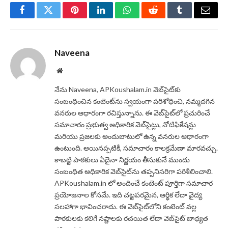
Facebook
Twitter
Pinterest
LinkedIn
WhatsApp
Reddit
Tumblr
Email
Naveena
Website
నేను Naveena, APKoushalam.in వెబ్‌సైట్‌కు
సంబంధించిన కంటెంట్‌ను స్వయంగా పరిశోధించి, నమ్మదగిన
వనరుల ఆధారంగా రచిస్తున్నాను. ఈ వెబ్‌సైట్‌లో ప్రచురించే
సమాచారం ప్రభుత్వ అధికారిక వెబ్‌సైట్లు, నోటిఫికేషన్లు
మరియు ప్రజలకు అందుబాటులో ఉన్న వనరుల ఆధారంగా
ఉంటుంది. అయినప్పటికీ, సమాచారం కాలక్రమేణా మారవచ్చు.
కాబట్టి పాఠకులు ఏదైనా నిర్ణయం తీసుకునే ముందు
సంబంధిత అధికారిక వెబ్‌సైట్‌ను తప్పనిసరిగా పరిశీలించాలి.
APKoushalam.in లో అందించే కంటెంట్ పూర్తిగా సమాచార
ప్రయోజనాల కోసమే. ఇది చట్టపరమైన, ఆర్థిక లేదా వైద్య
సలహాగా భావించరాదు. ఈ వెబ్‌సైట్‌లోని కంటెంట్ వల్ల
పాఠకులకు కలిగే నష్టాలకు రచయిత లేదా వెబ్‌సైట్ బాధ్యత