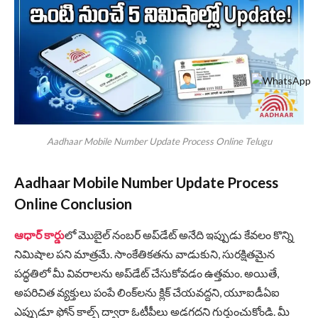
Aadhaar Mobile Number Update Process Online Telugu
Aadhaar Mobile Number Update Process
Online Conclusion
ఆధార్ కార్డు
లో మొబైల్ నంబర్ అప్‌డేట్ అనేది ఇప్పుడు కేవలం కొన్ని
నిమిషాల పని మాత్రమే. సాంకేతికతను వాడుకుని, సురక్షితమైన
పద్ధతిలో మీ వివరాలను అప్‌డేట్ చేసుకోవడం ఉత్తమం. అయితే,
అపరిచిత వ్యక్తులు పంపే లింక్‌లను క్లిక్ చేయవద్దని, యూఐడీఏఐ
ఎప్పుడూ ఫోన్ కాల్స్ ద్వారా ఓటీపీలు అడగదని గుర్తుంచుకోండి. మీ