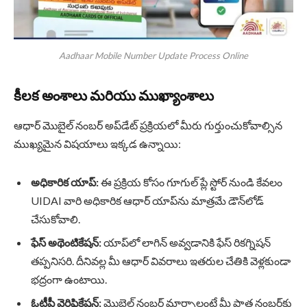
Aadhaar Mobile Number Update Process Online
కీలక అంశాలు మరియు ముఖ్యాంశాలు
ఆధార్ మొబైల్ నంబర్ అప్‌డేట్ ప్రక్రియలో మీరు గుర్తుంచుకోవాల్సిన
ముఖ్యమైన విషయాలు ఇక్కడ ఉన్నాయి:
అధికారిక యాప్:
ఈ ప్రక్రియ కోసం గూగుల్ ప్లే స్టోర్ నుండి కేవలం
UIDAI వారి అధికారిక ఆధార్ యాప్‌ను మాత్రమే డౌన్‌లోడ్
చేసుకోవాలి.
ఫేస్ అథెంటికేషన్:
యాప్‌లో లాగిన్ అవ్వడానికి ఫేస్ రికగ్నిషన్
తప్పనిసరి. దీనివల్ల మీ ఆధార్ వివరాలు ఇతరుల చేతికి వెళ్లకుండా
భద్రంగా ఉంటాయి.
ఓటీపీ వెరిఫికేషన్:
మొబైల్ నంబర్ మార్చాలంటే మీ పాత నంబర్‌కు