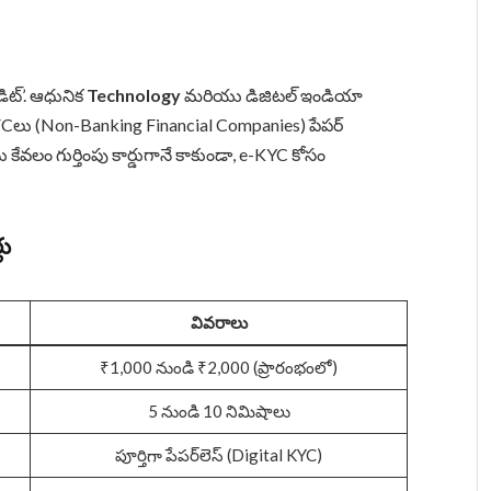
ెడిట్’. ఆధునిక
Technology
మరియు డిజిటల్ ఇండియా
FCలు (Non-Banking Financial Companies) పేపర్
ు కేవలం గుర్తింపు కార్డుగానే కాకుండా, e-KYC కోసం
లు
వివరాలు
₹1,000 నుండి ₹2,000 (ప్రారంభంలో)
5 నుండి 10 నిమిషాలు
పూర్తిగా పేపర్‌లెస్ (Digital KYC)