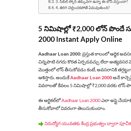
3. సిబిల్ స్కోర్ తక్కువగా ఉన్నా ఈ లోన్ వస్తుందా?
4. తిరిగి చెల్లించకపోతే ఏమవుతుంది?
5 నిమిషాల్లో ₹2,000 లోన్ పొందే
2000 Instant Apply Online
Aadhaar Loan 2000
: ప్రస్తుత కాలంలో ఆర్థిక అవ
చిన్నపాటి నగదు కొరత ఏర్పడవచ్చు లేదా అత్యవసర మె
మొత్తంలో లోన్ తీసుకోవడం కంటే, అవసరానికి తగ్గట్ట
ఆశిస్తారు. అందుకే
Aadhaar Loan 2000
అనే కాన్సె
వివరాలతో కేవలం 5 నిమిషాల్లో ₹2,000 వరకు లోన్ ప
ఈ ఆర్టికల్‌లో
Aadhaar Loan 2000
ఎలా అప్లై చేయాల
తీసుకోవాలో వివరంగా తెలుసుకుందాం.
నిరుద్యోగ యువతకు కేంద్ర ప్రభుత్వం ద్వారా పూచీకత్