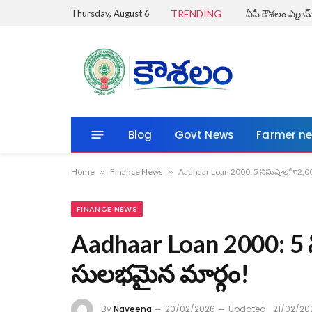
Thursday, August 6
TRENDING
Blog
Govt News
Farmer n
Home
»
FInance News
»
Aadhaar Loan 2000: 5 నిమిషాల్లో ₹2,0
FINANCE NEWS
Aadhaar Loan 2000: 5 న
సులభమైన మార్గం!
By
Naveena
20/02/2026
Updated:
21/02/20