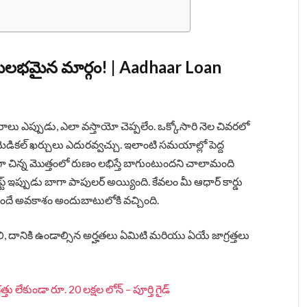
 సులభమైన మార్గం! | Aadhaar Loan
సరాలు ఎప్పుడు, ఎలా వస్తాయో చెప్పలేం. ఒక్కోసారి నెల చివరలో
డికల్ ఖర్చులు ఎదురవ్వచ్చు. ఇలాంటి సమయాల్లో పెద్ద
ుగా చిన్న మొత్తంలో రుణం లభిస్తే బాగుంటుందని చాలామంది
ప్ట్ ఇప్పుడు బాగా పాపులర్ అయ్యింది. కేవలం మీ ఆధార్ కార్డు
ొందే అవకాశం అందుబాటులోకి వచ్చింది.
ి, దానికి ఉండాల్సిన అర్హతలు ఏమిటి మరియు ఏయే జాగ్రత్తలు
తు లేకుండా రూ. 20 లక్షల లోన్ – పూర్తి గైడ్