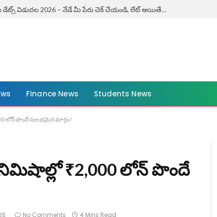
ఏపీ కౌశలం ఎగ్జామ్ డేట్స్ విడుదల 2026 – నేడే మీ పేరు చెక్ చేయండి, లేట్ అయితే ఛాన్స్ మిస్! | AP Kaushalam Exam Dates 2026
ews
FInance News
Students News
00 లోన్ పొందే సులభమైన మార్గం!
ిమిషాల్లో ₹2,000 లోన్ పొందే
26
No Comments
4 Mins Read