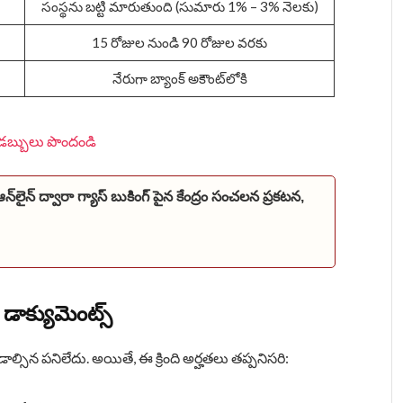
సంస్థను బట్టి మారుతుంది (సుమారు 1% – 3% నెలకు)
15 రోజుల నుండి 90 రోజుల వరకు
నేరుగా బ్యాంక్ అకౌంట్‌లోకి
సి డబ్బులు పొందండి
న్‌ ద్వారా గ్యాస్ బుకింగ్ పైన కేంద్రం సంచలన ప్రకటన,
డాక్యుమెంట్స్
ల్సిన పనిలేదు. అయితే, ఈ క్రింది అర్హతలు తప్పనిసరి: