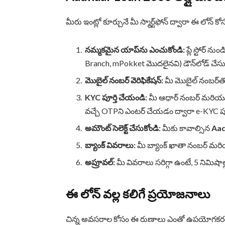
మీరు ఇంట్లో కూర్చునే మీ స్మార్ట్‌ఫోన్ ద్వారా ఈ లోన్ 
నమ్మకమైన యాప్‌ను ఎంచుకోండి:
ప్లే స్టోర్ ను
Branch, mPokket మొదలైనవి) డౌన్‌లోడ్ చేసు
మొబైల్ నంబర్ వెరిఫికేషన్:
మీ మొబైల్ నంబర్‌త
KYC పూర్తి చేయండి:
మీ ఆధార్ నంబర్ మరియు ప
వచ్చే OTPని ఎంటర్ చేయడం ద్వారా e-KYC పూ
అమౌంట్ సెలెక్ట్ చేసుకోండి:
మీకు కావాల్సిన
Aad
బ్యాంక్ వివరాలు:
మీ బ్యాంక్ ఖాతా నంబర్ మర
అప్రూవల్:
మీ వివరాలు సరిగ్గా ఉంటే, 5 నిమిషాల్
ఈ లోన్ వల్ల కలిగే ప్రయోజనాలు
చిన్న అవసరాల కోసం ఈ రుణాలు ఎంతో ఉపయోగకర