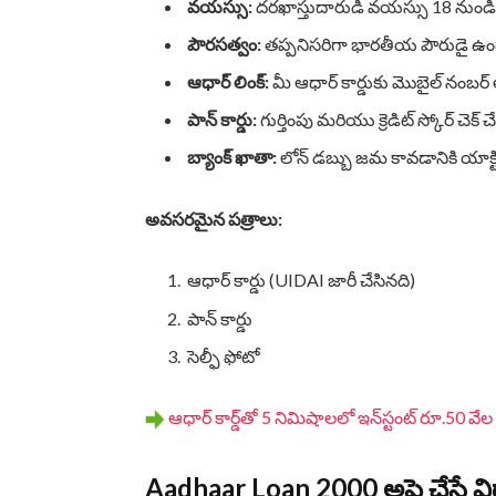
వయస్సు:
దరఖాస్తుదారుడి వయస్సు 18 నుండి 
పౌరసత్వం:
తప్పనిసరిగా భారతీయ పౌరుడై ఉం
ఆధార్ లింక్:
మీ ఆధార్ కార్డుకు మొబైల్ నంబర్ 
పాన్ కార్డు:
గుర్తింపు మరియు క్రెడిట్ స్కోర్ చెక
బ్యాంక్ ఖాతా:
లోన్ డబ్బు జమ కావడానికి యాక్టి
అవసరమైన పత్రాలు:
ఆధార్ కార్డు (UIDAI జారీ చేసినది)
పాన్ కార్డు
సెల్ఫీ ఫోటో
ఆధార్ కార్డ్‌తో 5 నిమిషాలలో ఇన్‌స్టంట్ రూ.50 వ
Aadhaar Loan 2000 అప్లై చేసే 