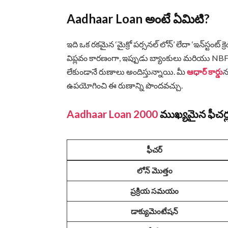
Aadhaar Loan అంటే ఏమిటి?
ఇది ఒక రకమైన ‘మైక్రో పర్సనల్ లోన్’ లేదా ‘ఇన్‌స్టంట్ క్ర
విప్లవం కారణంగా, ఇప్పుడు బ్యాంకులు మరియు NB
లేకుండానే రుణాలు అందిస్తున్నాయి. మీ
ఆధార్ కార్డు
న
ఉపయోగించి ఈ రుణాన్ని పొందవచ్చు.
Aadhaar Loan 2000
ముఖ్యమైన ఫీచర్
ఫీచర్
లోన్ మొత్తం
ప్రక్రియ సమయం
డాక్యుమెంటేషన్