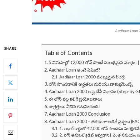
Aadhaar Loan 2
SHARE
Table of Contents
5 నిమిషాల్లో ₹2,000 లోన్ పొందే సులభమైన మార్గం!
Aadhaar Loan అంటే ఏమిటి?
Aadhaar Loan 2000 ముఖ్యమైన ఫీచర్లు
లోన్ పొందడానికి అర్హతలు మరియు డాక్యుమెంట్స్
Aadhaar Loan 2000 అప్లై చేసే విధానం (Step-by-S
ఈ లోన్ వల్ల కలిగే ప్రయోజనాలు
జాగ్రత్తలు: వీటిని గమనించండి!
Aadhaar Loan 2000 Conclusion
Aadhaar Loan 2000 – తరచుగా అడిగే ప్రశ్నలు (FA
1. ఆధార్ కార్డుతో ₹2,000 లోన్ పొందడం సురక్షితమ
2. లోన్ అమౌంట్ క్రెడిట్ అవ్వడానికి ఎంత సమయం 