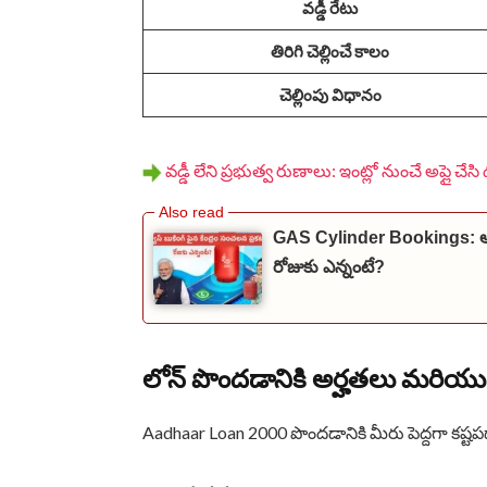
వడ్డీ రేటు
తిరిగి చెల్లించే కాలం
చెల్లింపు విధానం
వడ్డీ లేని ప్రభుత్వ రుణాలు: ఇంట్లో నుంచే అప్లై చే
GAS Cylinder Bookings: ఆన్‌లై
రోజుకు ఎన్నంటే?
లోన్ పొందడానికి అర్హతలు మరియు 
Aadhaar Loan 2000 పొందడానికి మీరు పెద్దగా కష్టపడా