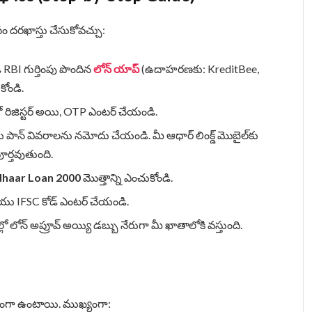
కోసం దరఖాస్తు చేసుకోవచ్చు:
ండి RBI గుర్తింపు పొందిన
లోన్ యాప్
(ఉదాహరణకు: KreditBee,
కోండి.
ో రిజిస్టర్ అయి, OTP ఎంటర్ చేయండి.
ాన్ వివరాలను నమోదు చేయండి. మీ ఆధార్ లింక్డ్ మొబైల్‌కు
ర్తవుతుంది.
haar Loan 2000
మొత్తాన్ని ఎంచుకోండి.
ియు IFSC కోడ్ ఎంటర్ చేయండి.
లో లోన్ అప్రూవ్ అయ్యి డబ్బు నేరుగా మీ ఖాతాలోకి వస్తుంది.
ంగా ఉంటాయి. ముఖ్యంగా: