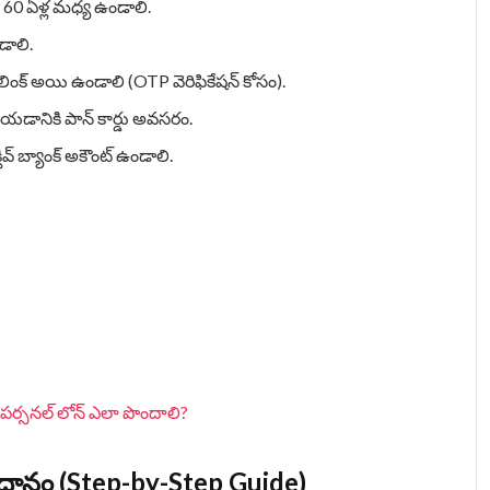
60 ఏళ్ల మధ్య ఉండాలి.
డాలి.
లింక్ అయి ఉండాలి (OTP వెరిఫికేషన్ కోసం).
్ చేయడానికి పాన్ కార్డు అవసరం.
వ్ బ్యాంక్ అకౌంట్ ఉండాలి.
ేల పర్సనల్ లోన్ ఎలా పొందాలి?
విధానం (Step-by-Step Guide)