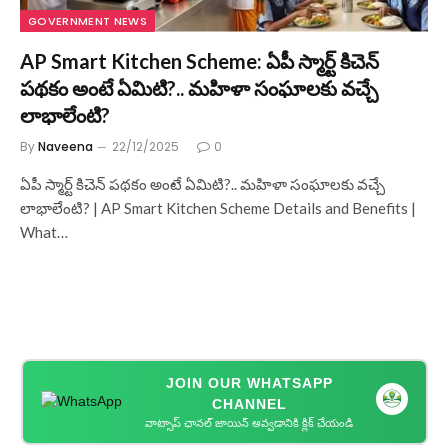
GOVERNMENT NEWS
AP Smart Kitchen Scheme: ఏపీ స్మార్ట్ కిచెన్
పథకం అంటే ఏమిటి?.. మహిళా సంఘాలకు వచ్చే
లాభాలేంటి?
By
Naveena
22/12/2025
0
ఏపీ స్మార్ట్ కిచెన్ పథకం అంటే ఏమిటి?.. మహిళా సంఘాలకు వచ్చే
లాభాలేంటి? | AP Smart Kitchen Scheme Details and Benefits |
What…
JOIN OUR WHATSAPP
CHANNEL
వాట్సాప్ ఛానల్ జాయిన్ అవ్వడానికి క్లిక్ చేయండి